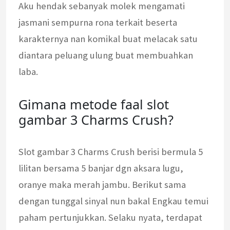
Aku hendak sebanyak molek mengamati
jasmani sempurna rona terkait beserta
karakternya nan komikal buat melacak satu
diantara peluang ulung buat membuahkan
laba.
Gimana metode faal slot
gambar 3 Charms Crush?
Slot gambar 3 Charms Crush berisi bermula 5
lilitan bersama 5 banjar dgn aksara lugu,
oranye maka merah jambu. Berikut sama
dengan tunggal sinyal nun bakal Engkau temui
paham pertunjukkan. Selaku nyata, terdapat