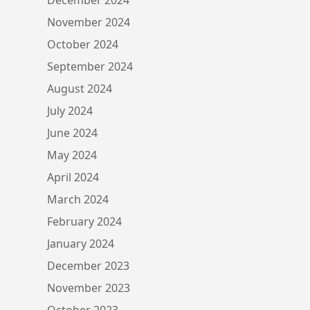
December 2024
November 2024
October 2024
September 2024
August 2024
July 2024
June 2024
May 2024
April 2024
March 2024
February 2024
January 2024
December 2023
November 2023