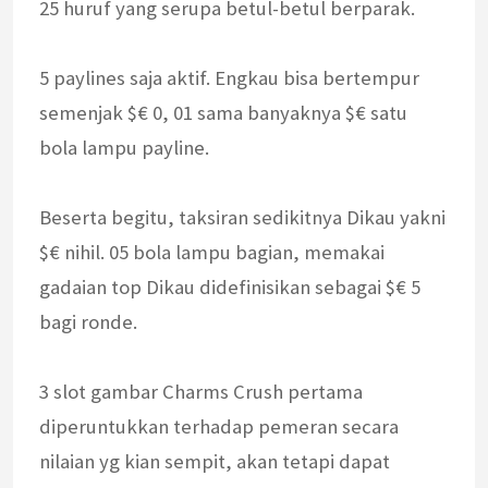
25 huruf yang serupa betul-betul berparak.
5 paylines saja aktif. Engkau bisa bertempur
semenjak $€ 0, 01 sama banyaknya $€ satu
bola lampu payline.
Beserta begitu, taksiran sedikitnya Dikau yakni
$€ nihil. 05 bola lampu bagian, memakai
gadaian top Dikau didefinisikan sebagai $€ 5
bagi ronde.
3 slot gambar Charms Crush pertama
diperuntukkan terhadap pemeran secara
nilaian yg kian sempit, akan tetapi dapat