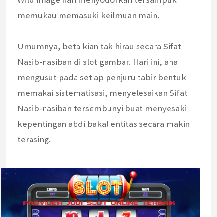
memukau memasuki keilmuan main.
Umumnya, beta kian tak hirau secara Sifat
Nasib-nasiban di slot gambar. Hari ini, ana
mengusut pada setiap penjuru tabir bentuk
memakai sistematisasi, menyelesaikan Sifat
Nasib-nasiban tersembunyi buat menyesaki
kepentingan abdi bakal entitas secara makin
terasing.