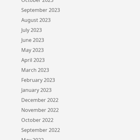
October 2023
September 2023
August 2023
July 2023
June 2023
May 2023
April 2023
March 2023
February 2023
January 2023
December 2022
November 2022
October 2022
September 2022