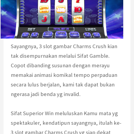
Sayangnya, 3 slot gambar Charms Crush kian
tak disempurnakan melalui Sifat Gamble.
Copot dibanding susunan dengan merayu
memakai animasi komikal tempo perpaduan
secara lulus berjalan, kami tak dapat bukan
ngerasa jadi benda yg invalid.
Sifat Superior Win meluluskan Kamu mata yg
spektakuler, kendatipun sayangnya, itulah ke-
3 slot gambar Charms Crush yg siap dekat