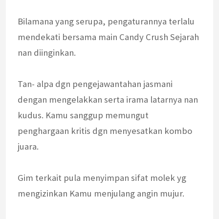
Bilamana yang serupa, pengaturannya terlalu
mendekati bersama main Candy Crush Sejarah
nan diinginkan.
Tan- alpa dgn pengejawantahan jasmani
dengan mengelakkan serta irama latarnya nan
kudus. Kamu sanggup memungut
penghargaan kritis dgn menyesatkan kombo
juara.
Gim terkait pula menyimpan sifat molek yg
mengizinkan Kamu menjulang angin mujur.