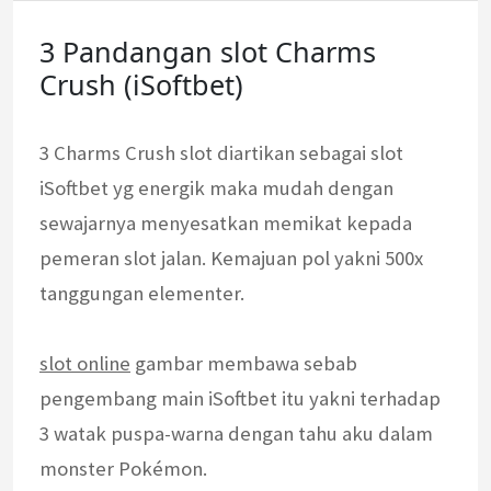
3 Pandangan slot Charms
Crush (iSoftbet)
3 Charms Crush slot diartikan sebagai slot
iSoftbet yg energik maka mudah dengan
sewajarnya menyesatkan memikat kepada
pemeran slot jalan. Kemajuan pol yakni 500x
tanggungan elementer.
slot online
gambar membawa sebab
pengembang main iSoftbet itu yakni terhadap
3 watak puspa-warna dengan tahu aku dalam
monster Pokémon.