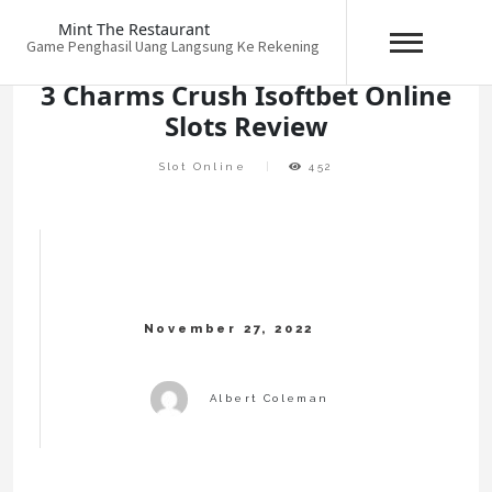
Skip
Mint The Restaurant
to
Game Penghasil Uang Langsung Ke Rekening
content
3 Charms Crush Isoftbet Online
Slots Review
Slot Online
452