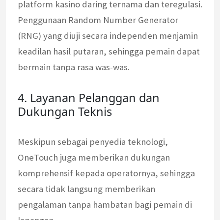
platform kasino daring ternama dan teregulasi.
Penggunaan Random Number Generator
(RNG) yang diuji secara independen menjamin
keadilan hasil putaran, sehingga pemain dapat
bermain tanpa rasa was-was.
4. Layanan Pelanggan dan
Dukungan Teknis
Meskipun sebagai penyedia teknologi,
OneTouch juga memberikan dukungan
komprehensif kepada operatornya, sehingga
secara tidak langsung memberikan
pengalaman tanpa hambatan bagi pemain di