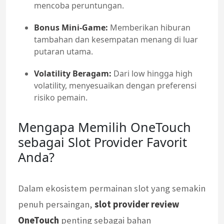
mencoba peruntungan.
Bonus Mini-Game:
Memberikan hiburan
tambahan dan kesempatan menang di luar
putaran utama.
Volatility Beragam:
Dari low hingga high
volatility, menyesuaikan dengan preferensi
risiko pemain.
Mengapa Memilih OneTouch
sebagai Slot Provider Favorit
Anda?
Dalam ekosistem permainan slot yang semakin
penuh persaingan,
slot provider review
OneTouch
penting sebagai bahan