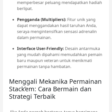
memperbesar peluang mendapatkan hadiah
berlipat.
Pengganda (Multipliers):
Fitur unik yang
dapat menggandakan hasil taruhan Anda,
seraya mengintensifkan sensasi adrenalin
dalam permainan.
Interface User-Friendly:
Desain antarmuka
yang mudah dipahami memudahkan pemain
baru maupun veteran untuk menikmati
permainan tanpa hambatan.
Menggali Mekanika Permainan
Stack’em: Cara Bermain dan
Strategi Terbaik
Jika Anda pernah bertanya-tanya bagaimana