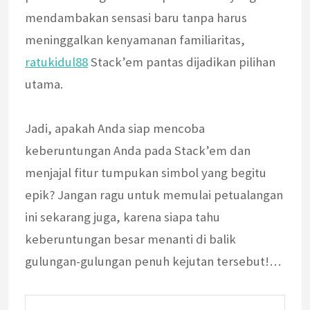
mendambakan sensasi baru tanpa harus
meninggalkan kenyamanan familiaritas,
ratukidul88
Stack’em pantas dijadikan pilihan
utama.
Jadi, apakah Anda siap mencoba
keberuntungan Anda pada Stack’em dan
menjajal fitur tumpukan simbol yang begitu
epik? Jangan ragu untuk memulai petualangan
ini sekarang juga, karena siapa tahu
keberuntungan besar menanti di balik
gulungan-gulungan penuh kejutan tersebut!…