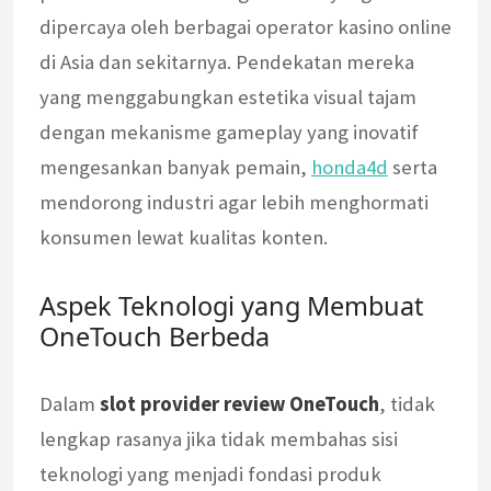
dipercaya oleh berbagai operator kasino online
di Asia dan sekitarnya. Pendekatan mereka
yang menggabungkan estetika visual tajam
dengan mekanisme gameplay yang inovatif
mengesankan banyak pemain,
honda4d
serta
mendorong industri agar lebih menghormati
konsumen lewat kualitas konten.
Aspek Teknologi yang Membuat
OneTouch Berbeda
Dalam
slot provider review OneTouch
, tidak
lengkap rasanya jika tidak membahas sisi
teknologi yang menjadi fondasi produk