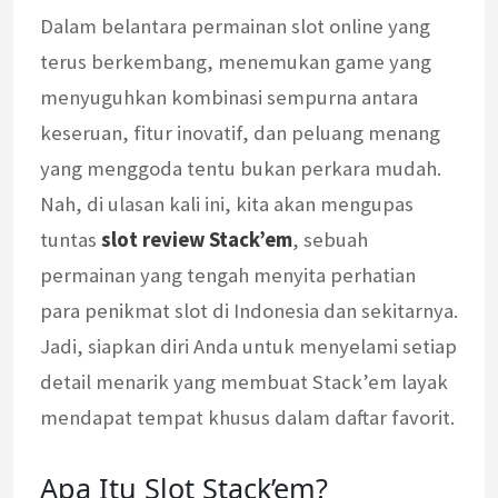
Dalam belantara permainan slot online yang
terus berkembang, menemukan game yang
menyuguhkan kombinasi sempurna antara
keseruan, fitur inovatif, dan peluang menang
yang menggoda tentu bukan perkara mudah.
Nah, di ulasan kali ini, kita akan mengupas
tuntas
slot review Stack’em
, sebuah
permainan yang tengah menyita perhatian
para penikmat slot di Indonesia dan sekitarnya.
Jadi, siapkan diri Anda untuk menyelami setiap
detail menarik yang membuat Stack’em layak
mendapat tempat khusus dalam daftar favorit.
Apa Itu Slot Stack’em?