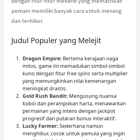
dengan fitur-fitur menarik yang memastikan
pemain memiliki banyak cara untuk menang
dan terhibur.
Judul Populer yang Melejit
Dragon Empire:
Bertema kerajaan naga
mitos, game ini memadukan simbol-simbol
kuno dengan fitur free spins serta multiplier
yang memungkinkan nilai kemenangan
meningkat drastis.
Gold Rush Bandit:
Mengusung nuansa
koboi dan perampokan harta, menawarkan
permainan yang intens dengan jackpot
progresif dan putaran bonus interaktif.
Lucky Farmer:
Sederhana namun
menghibur, cocok untuk pemula yang ingin