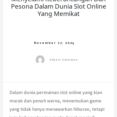
Pesona Dalam Dunia Slot Online
Yang Memikat
Dalam dunia permainan slot online yang kian
marak dan penuh warna, menemukan game
yang tidak hanya menawarkan hiburan, tetapi