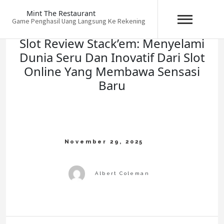
Skip
Mint The Restaurant
to
Game Penghasil Uang Langsung Ke Rekening
content
Slot Review Stack’em: Menyelami
Dunia Seru Dan Inovatif Dari Slot
Online Yang Membawa Sensasi
Baru