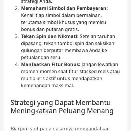
strategi Anda.
Memahami Simbol dan Pembayaran:
Kenali tiap simbol dalam permainan,
terutama simbol khusus yang memicu
bonus dan putaran gratis.
Tekan Spin dan Nikmati:
Setelah taruhan
dipasang, tekan tombol spin dan saksikan
gulungan berputar membawa Anda ke
petualangan seru.
Manfaatkan Fitur Bonus:
Jangan lewatkan
momen-momen saat fitur stacked reels atau
multipliers aktif untuk mendapatkan
kemenangan maksimal.
Strategi yang Dapat Membantu
Meningkatkan Peluang Menang
Biarpun slot pada dasarnya mengandalkan