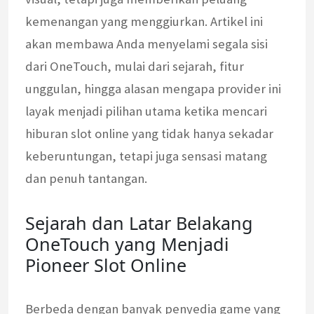
kemenangan yang menggiurkan. Artikel ini
akan membawa Anda menyelami segala sisi
dari OneTouch, mulai dari sejarah, fitur
unggulan, hingga alasan mengapa provider ini
layak menjadi pilihan utama ketika mencari
hiburan slot online yang tidak hanya sekadar
keberuntungan, tetapi juga sensasi matang
dan penuh tantangan.
Sejarah dan Latar Belakang
OneTouch yang Menjadi
Pioneer Slot Online
Berbeda dengan banyak penyedia game yang