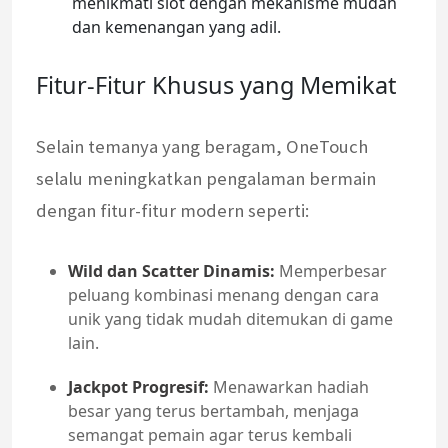
menikmati slot dengan mekanisme mudah
dan kemenangan yang adil.
Fitur-Fitur Khusus yang Memikat
Selain temanya yang beragam, OneTouch
selalu meningkatkan pengalaman bermain
dengan fitur-fitur modern seperti:
Wild dan Scatter Dinamis:
Memperbesar
peluang kombinasi menang dengan cara
unik yang tidak mudah ditemukan di game
lain.
Jackpot Progresif:
Menawarkan hadiah
besar yang terus bertambah, menjaga
semangat pemain agar terus kembali