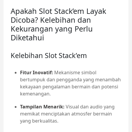
Apakah Slot Stack’em Layak
Dicoba? Kelebihan dan
Kekurangan yang Perlu
Diketahui
Kelebihan Slot Stack’em
Fitur Inovatif:
Mekanisme simbol
bertumpuk dan pengganda yang menambah
kekayaan pengalaman bermain dan potensi
kemenangan.
Tampilan Menarik:
Visual dan audio yang
memikat menciptakan atmosfer bermain
yang berkualitas.