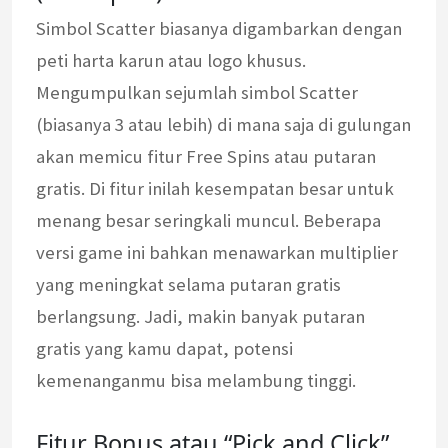
Simbol Scatter biasanya digambarkan dengan
peti harta karun atau logo khusus.
Mengumpulkan sejumlah simbol Scatter
(biasanya 3 atau lebih) di mana saja di gulungan
akan memicu fitur Free Spins atau putaran
gratis. Di fitur inilah kesempatan besar untuk
menang besar seringkali muncul. Beberapa
versi game ini bahkan menawarkan multiplier
yang meningkat selama putaran gratis
berlangsung. Jadi, makin banyak putaran
gratis yang kamu dapat, potensi
kemenanganmu bisa melambung tinggi.
Fitur Bonus atau “Pick and Click”