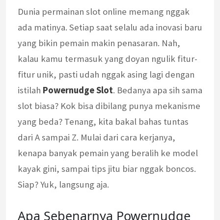
Dunia permainan slot online memang nggak
ada matinya. Setiap saat selalu ada inovasi baru
yang bikin pemain makin penasaran. Nah,
kalau kamu termasuk yang doyan ngulik fitur-
fitur unik, pasti udah nggak asing lagi dengan
istilah
Powernudge Slot
. Bedanya apa sih sama
slot biasa? Kok bisa dibilang punya mekanisme
yang beda? Tenang, kita bakal bahas tuntas
dari A sampai Z. Mulai dari cara kerjanya,
kenapa banyak pemain yang beralih ke model
kayak gini, sampai tips jitu biar nggak boncos.
Siap? Yuk, langsung aja.
Apa Sebenarnya Powernudge