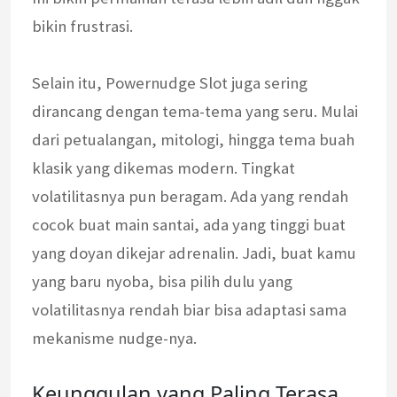
bikin frustrasi.
Selain itu, Powernudge Slot juga sering
dirancang dengan tema-tema yang seru. Mulai
dari petualangan, mitologi, hingga tema buah
klasik yang dikemas modern. Tingkat
volatilitasnya pun beragam. Ada yang rendah
cocok buat main santai, ada yang tinggi buat
yang doyan dikejar adrenalin. Jadi, buat kamu
yang baru nyoba, bisa pilih dulu yang
volatilitasnya rendah biar bisa adaptasi sama
mekanisme nudge-nya.
Keunggulan yang Paling Terasa