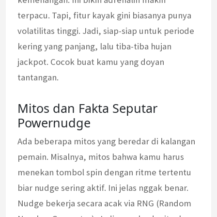
terpacu. Tapi, fitur kayak gini biasanya punya
volatilitas tinggi. Jadi, siap-siap untuk periode
kering yang panjang, lalu tiba-tiba hujan
jackpot. Cocok buat kamu yang doyan
tantangan.
Mitos dan Fakta Seputar
Powernudge
Ada beberapa mitos yang beredar di kalangan
pemain. Misalnya, mitos bahwa kamu harus
menekan tombol spin dengan ritme tertentu
biar nudge sering aktif. Ini jelas nggak benar.
Nudge bekerja secara acak via RNG (Random