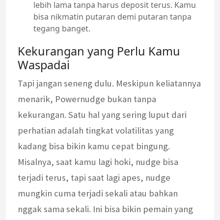
lebih lama tanpa harus deposit terus. Kamu
bisa nikmatin putaran demi putaran tanpa
tegang banget.
Kekurangan yang Perlu Kamu
Waspadai
Tapi jangan seneng dulu. Meskipun keliatannya
menarik, Powernudge bukan tanpa
kekurangan. Satu hal yang sering luput dari
perhatian adalah tingkat volatilitas yang
kadang bisa bikin kamu cepat bingung.
Misalnya, saat kamu lagi hoki, nudge bisa
terjadi terus, tapi saat lagi apes, nudge
mungkin cuma terjadi sekali atau bahkan
nggak sama sekali. Ini bisa bikin pemain yang