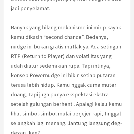
jadi penyelamat.
Banyak yang bilang mekanisme ini mirip kayak
kamu dikasih “second chance”. Bedanya,
nudge ini bukan gratis mutlak ya. Ada setingan
RTP (Return to Player) dan volatilitas yang
udah diatur sedemikian rupa. Tapi intinya,
konsep Powernudge ini bikin setiap putaran
terasa lebih hidup. Kamu nggak cuma muter
doang, tapi juga punya ekspektasi ekstra
setelah gulungan berhenti. Apalagi kalau kamu
lihat simbol-simbol mulai berjejer rapi, tinggal
selangkah lagi menang. Jantung langsung deg-
degan, kan?