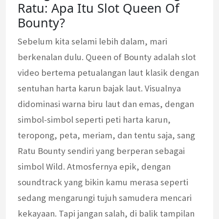
Ratu: Apa Itu Slot Queen Of
Bounty?
Sebelum kita selami lebih dalam, mari
berkenalan dulu. Queen of Bounty adalah slot
video bertema petualangan laut klasik dengan
sentuhan harta karun bajak laut. Visualnya
didominasi warna biru laut dan emas, dengan
simbol-simbol seperti peti harta karun,
teropong, peta, meriam, dan tentu saja, sang
Ratu Bounty sendiri yang berperan sebagai
simbol Wild. Atmosfernya epik, dengan
soundtrack yang bikin kamu merasa seperti
sedang mengarungi tujuh samudera mencari
kekayaan. Tapi jangan salah, di balik tampilan