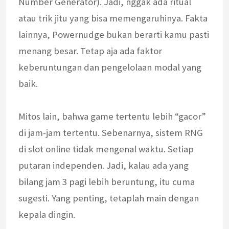
Number Generator). Jadi, nggak ada ritual
atau trik jitu yang bisa memengaruhinya. Fakta
lainnya, Powernudge bukan berarti kamu pasti
menang besar. Tetap aja ada faktor
keberuntungan dan pengelolaan modal yang
baik.
Mitos lain, bahwa game tertentu lebih “gacor”
di jam-jam tertentu. Sebenarnya, sistem RNG
di slot online tidak mengenal waktu. Setiap
putaran independen. Jadi, kalau ada yang
bilang jam 3 pagi lebih beruntung, itu cuma
sugesti. Yang penting, tetaplah main dengan
kepala dingin.