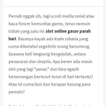
Pernah nggak sih, lagi scroll media sosial atau
baca forum komunitas game, terus nemuin
istilah yang satu ini:
slot online gacor parah
hari
. Rasanya kayak ada kode rahasia yang
cuma diketahui segelintir orang beruntung.
Suasana hati langsung bergejolak, antara
penasaran dan skeptis. Apa bener ada mesin
slot yang lagi “panas” dan bisa ngasih
kemenangan berturut-turut di hari tertentu?
Atau ini cuma ilusi dan harapan kosong para
pemain?