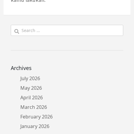
Search
for:
Archives
July 2026
May 2026
April 2026
March 2026
February 2026
January 2026