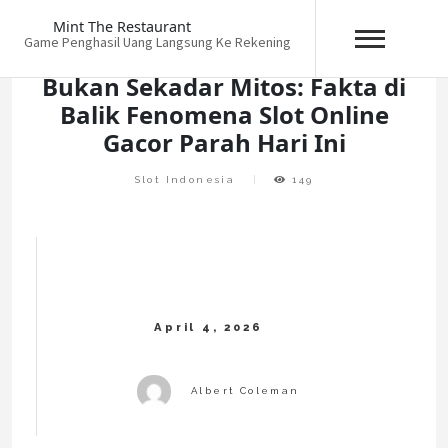
Skip
Mint The Restaurant
to
Game Penghasil Uang Langsung Ke Rekening
content
Bukan Sekadar Mitos: Fakta di
Balik Fenomena Slot Online
Gacor Parah Hari Ini
Slot Indonesia
149