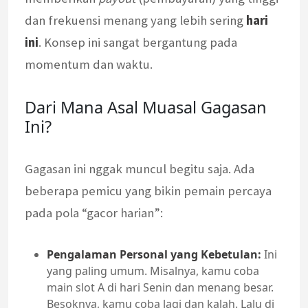
dan frekuensi menang yang lebih sering
hari
ini
. Konsep ini sangat bergantung pada
momentum dan waktu.
Dari Mana Asal Muasal Gagasan
Ini?
Gagasan ini nggak muncul begitu saja. Ada
beberapa pemicu yang bikin pemain percaya
pada pola “gacor harian”:
Pengalaman Personal yang Kebetulan:
Ini
yang paling umum. Misalnya, kamu coba
main slot A di hari Senin dan menang besar.
Besoknya, kamu coba lagi dan kalah. Lalu di