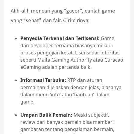
Alih-alih mencari yang “gacor”, carilah game
yang “sehat” dan fair. Ciri-cirinya:
Penyedia Terkenal dan Terlisensi:
Game
dari developer ternama biasanya melalui
proses pengujian ketat. Lisensi dari otoritas
seperti Malta Gaming Authority atau Curacao
eGaming adalah pertanda baik.
Informasi Terbuka:
RTP dan aturan
permainan dijelaskan dengan jelas, biasanya
dalam menu ‘info’ atau ‘bantuan’ dalam
game.
Umpan Balik Pemain:
Meski subjektif,
review dari banyak pemain bisa memberi
gambaran tentang pengalaman bermain,