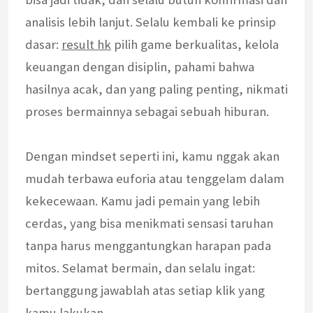
analisis lebih lanjut. Selalu kembali ke prinsip
dasar:
result hk
pilih game berkualitas, kelola
keuangan dengan disiplin, pahami bahwa
hasilnya acak, dan yang paling penting, nikmati
proses bermainnya sebagai sebuah hiburan.
Dengan mindset seperti ini, kamu nggak akan
mudah terbawa euforia atau tenggelam dalam
kekecewaan. Kamu jadi pemain yang lebih
cerdas, yang bisa menikmati sensasi taruhan
tanpa harus menggantungkan harapan pada
mitos. Selamat bermain, dan selalu ingat:
bertanggung jawablah atas setiap klik yang
kamu lakukan.