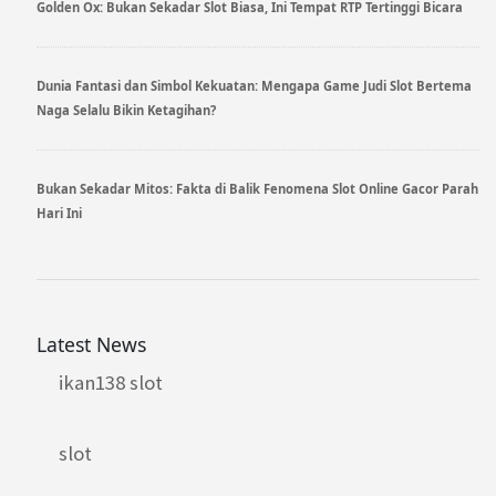
Golden Ox: Bukan Sekadar Slot Biasa, Ini Tempat RTP Tertinggi Bicara
Dunia Fantasi dan Simbol Kekuatan: Mengapa Game Judi Slot Bertema
Naga Selalu Bikin Ketagihan?
Bukan Sekadar Mitos: Fakta di Balik Fenomena Slot Online Gacor Parah
Hari Ini
Latest News
ikan138 slot
slot