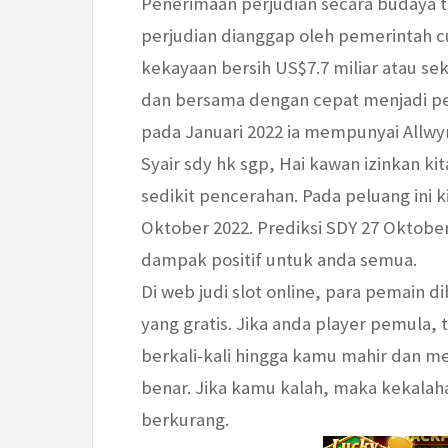
Penerimaan perjudian secara budaya t
perjudian dianggap oleh pemerintah c
kekayaan bersih US$7.7 miliar atau se
dan bersama dengan cepat menjadi pemi
pada Januari 2022 ia mempunyai Allwyn
Syair sdy hk sgp, Hai kawan izinkan k
sedikit pencerahan. Pada peluang ini k
Oktober 2022. Prediksi SDY 27 Oktober
dampak positif untuk anda semua.
Di web judi slot online, para pemain 
yang gratis. Jika anda player pemula, t
berkali-kali hingga kamu mahir dan m
benar. Jika kamu kalah, maka kekalah
berkurang.