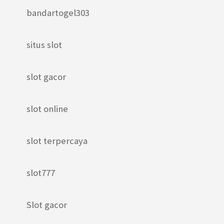
bandartogel303
situs slot
slot gacor
slot online
slot terpercaya
slot777
Slot gacor