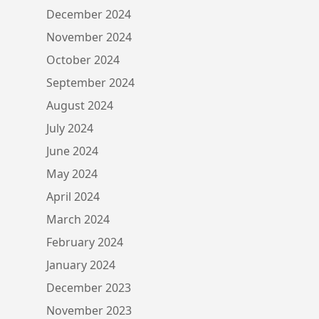
December 2024
November 2024
October 2024
September 2024
August 2024
July 2024
June 2024
May 2024
April 2024
March 2024
February 2024
January 2024
December 2023
November 2023