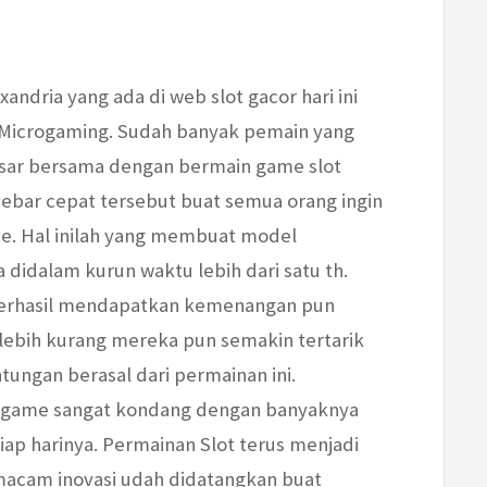
andria yang ada di web slot gacor hari ini
ot Microgaming. Sudah banyak pemain yang
sar bersama dengan bermain game slot
yebar cepat tersebut buat semua orang ingin
ine. Hal inilah yang membuat model
ia didalam kurun waktu lebih dari satu th.
 berhasil mendapatkan kemenangan pun
lebih kurang mereka pun semakin tertarik
ungan berasal dari permainan ini.
ara game sangat kondang dengan banyaknya
ap harinya. Permainan Slot terus menjadi
macam inovasi udah didatangkan buat