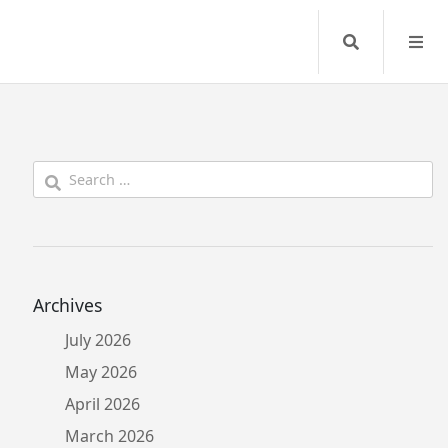
Search
Search
for:
Archives
July 2026
May 2026
April 2026
March 2026