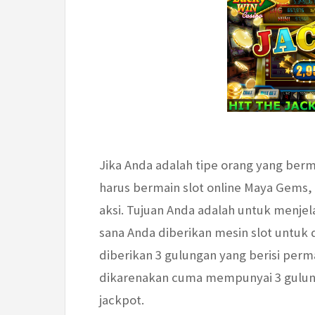
Jika Anda adalah tipe orang yang berm
harus bermain slot online Maya Gems,
aksi. Tujuan Anda adalah untuk menjel
sana Anda diberikan mesin slot untuk 
diberikan 3 gulungan yang berisi per
dikarenakan cuma mempunyai 3 gul
jackpot.