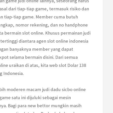
 game judi online lainnya, seseorang harus
al dari tiap-tiap game, termasuk risiko dan
kan tiap-tiap game. Member cuma butuh
 lengkap, nomor rekening, dan no handphone
ta bermain slot online. Khusus permainan judi
tertinggi diantara agen slot online indonesia
 dengan banyaknya member yang dapat
ot selama bermain disini. Dari semua
nline uraikan di atas, kita web slot Dolar 138
g Indonesia.
bih moderen macam judi dadu sicbo online
game satu ini dijuluki sebagai mesin
ya. Bagi para new bettor mungkin masih