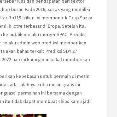
ersebar luas dan pendapatan dari sektor
ukup besar. Pada 2016, sosok yang memiliki
kitar Rp119 triliun ini membentuk Grup Sazka
lik lotre terbesar di Eropa. Setelah itu,
 ke publik melalui merger SPAC. Prediksi
ita selaku admin web prediksi memberikan
ita akan bahas terkait Prediksi SDY 27
 2022 hari ini kami jamin bakal memberikan
diberikan kebebasan untuk bermain di mesin
idak ada salahnya coba mesin gratis ini
enguasai permainan ini bersama dengan
an itu tidak dapat membuat chips kamu jadi