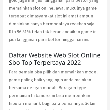
gold juga menjadi langganan para bettor yang
memainkan slot online, awal muculnya game
tersebut dimasyarakat slot ini amat ampun
dimainkan hanya bermodalnya recehan saja.
Rtp 96.51% telah tak heran andaikan game ini
jadi langganan para bettor hingga hari ini.
Daftar Website Web Slot Online
Sbo Top Terpercaya 2022
Para pemain bisa pilih dan memainkan model
game paling baik yang ingin anda mainkan
bersama dengan mudah. Beragam type
permainan habanero ini bisa memberikan
hiburan menarik bagi para pemainnya. Selain