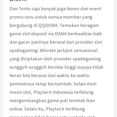
Dan Tentu saja banyak juga bonus dan event
promo seru untuk semua member yang
bergabung di QQDEWA. Temukan beragam
game slot deposit via DANA berkwalitas baik
dan gacor pastinya berasal dari provider slot
spadegaming. Winrate jackpot sensasional
yang diciptakan oleh provider spadegaming
sungguh-sungguh bernilai tinggi supaya tidak
heran bila berasal dari waktu ke waktu
peminatnya tetap bertambah. Selain item
mesin slot, Playtech Indonesia terhitung
mengembangkan game judi tembak ikan
online. Selain itu, Playtech terhitung