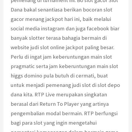
pemenang di turnament ini. Bo slot gacor Slot
Dana bakal senantiasa berikan bocoran slot
gacor menang jackpot hari ini, baik melalui
social media instagram dan juga facebook biar
banyak slotter terasa bahagia bermain di
website judi slot online jackpot paling besar.
Perlu di ingat jam keberuntungan main slot
pragmatic serta jam keberuntungan main slot
higgs domino pula butuh di cermati, buat
untuk menjadi pemenang judi slot di slot depo
dana kita. RTP Live merupakan singkatan
berasal dari Return To Player yang artinya
pengembalian modal bermain. RTP berfungsi
bagi para slot yang ingin mengetahui