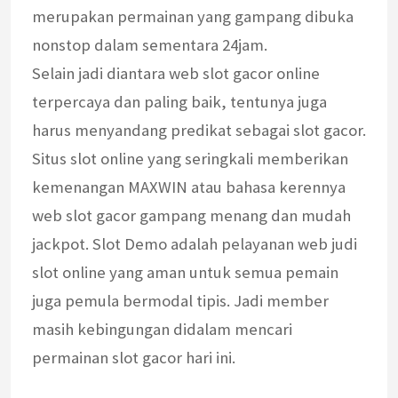
merupakan permainan yang gampang dibuka
nonstop dalam sementara 24jam.
Selain jadi diantara web slot gacor online
terpercaya dan paling baik, tentunya juga
harus menyandang predikat sebagai slot gacor.
Situs slot online yang seringkali memberikan
kemenangan MAXWIN atau bahasa kerennya
web slot gacor gampang menang dan mudah
jackpot. Slot Demo adalah pelayanan web judi
slot online yang aman untuk semua pemain
juga pemula bermodal tipis. Jadi member
masih kebingungan didalam mencari
permainan slot gacor hari ini.