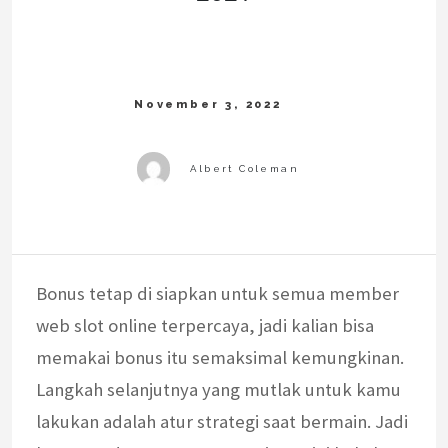
Bonus tetap di siapkan untuk semua member
web slot online terpercaya, jadi kalian bisa
memakai bonus itu semaksimal kemungkinan.
Langkah selanjutnya yang mutlak untuk kamu
lakukan adalah atur strategi saat bermain. Jadi