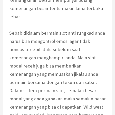
Kemungkinan bettor mempunyai pulang
kemenangan besar tentu makin lama terbuka
lebar.
Sebab didalam bermain slot anti rungkad anda
harus bisa mengontrol emosi agar tidak
boncos terlebih dulu sebelum saat
kemenangan menghampiri anda. Main slot
modal receh juga bisa memberikan
kemenangan yang memuaskan jikalau anda
bermain bersama dengan tekun dan sabar.
Dalam sistem permain slot, semakin besar
modal yang anda gunakan maka semakin besar
kemenangan yang bisa di dapatkan. Wild west