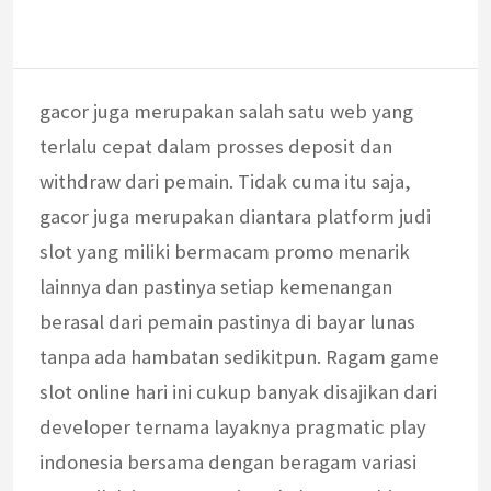
gacor juga merupakan salah satu web yang
terlalu cepat dalam prosses deposit dan
withdraw dari pemain. Tidak cuma itu saja,
gacor juga merupakan diantara platform judi
slot yang miliki bermacam promo menarik
lainnya dan pastinya setiap kemenangan
berasal dari pemain pastinya di bayar lunas
tanpa ada hambatan sedikitpun. Ragam game
slot online hari ini cukup banyak disajikan dari
developer ternama layaknya pragmatic play
indonesia bersama dengan beragam variasi