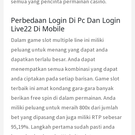
semua yang pencinta permainan casino.
Perbedaan Login Di Pc Dan Login
Live22 Di Mobile
Dalam game slot multiple line ini miliki
peluang untuk menang yang dapat anda
dapatkan terlalu besar. Anda dapat
menempatkan semua kombinasi yang dapat
anda ciptakan pada setiap barisan. Game slot
terbaik ini amat kondang gara-gara banyak
berikan free spin di dalam permainan. Anda
miliki peluang untuk meraih 800x dari jumlah
bet yang dipasang dan juga miliki RTP sebesar
95,19%. Langkah pertama sudah pasti anda