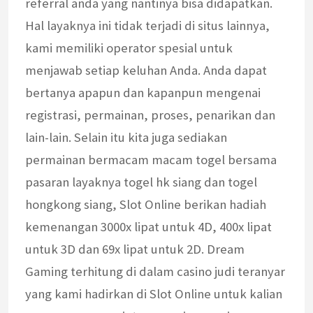
referral anda yang nantinya bisa didapatkan.
Hal layaknya ini tidak terjadi di situs lainnya,
kami memiliki operator spesial untuk
menjawab setiap keluhan Anda. Anda dapat
bertanya apapun dan kapanpun mengenai
registrasi, permainan, proses, penarikan dan
lain-lain. Selain itu kita juga sediakan
permainan bermacam macam togel bersama
pasaran layaknya togel hk siang dan togel
hongkong siang, Slot Online berikan hadiah
kemenangan 3000x lipat untuk 4D, 400x lipat
untuk 3D dan 69x lipat untuk 2D. Dream
Gaming terhitung di dalam casino judi teranyar
yang kami hadirkan di Slot Online untuk kalian