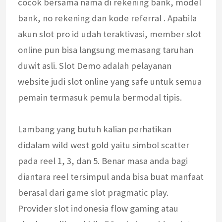
cocok bersama nama di rekening bank, model
bank, no rekening dan kode referral . Apabila
akun slot pro id udah teraktivasi, member slot
online pun bisa langsung memasang taruhan
duwit asli. Slot Demo adalah pelayanan
website judi slot online yang safe untuk semua
pemain termasuk pemula bermodal tipis.
Lambang yang butuh kalian perhatikan
didalam wild west gold yaitu simbol scatter
pada reel 1, 3, dan 5. Benar masa anda bagi
diantara reel tersimpul anda bisa buat manfaat
berasal dari game slot pragmatic play.
Provider slot indonesia flow gaming atau