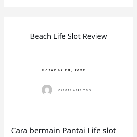
Beach Life Slot Review
Cara bermain Pantai Life slot