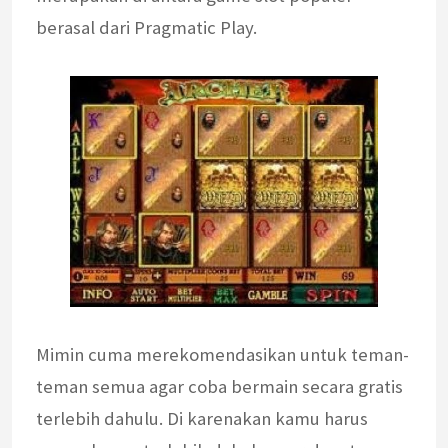
berasal dari Pragmatic Play.
Mimin cuma merekomendasikan untuk teman-
teman semua agar coba bermain secara gratis
terlebih dahulu. Di karenakan kamu harus