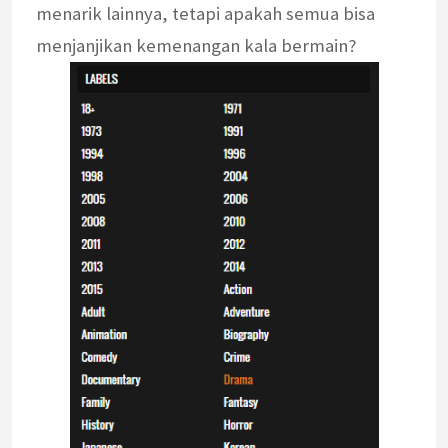
menarik lainnya, tetapi apakah semua bisa
menjanjikan kemenangan kala bermain?