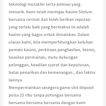
teknologi mutakhir serta animasi yang
menarik. Kami telah meninjau Kasino Slotum
bersama cermat dan telah berikan reputasi
yang terlalu baik yang bermakna ini adalah
kasino yang bagus untuk dimainkan. Dalam
ulasan kami, kita memperhitungkan keluhan
pemain kasino, perkiraan penghasilan, lisensi,
keaslian permainan, mutu dukungan
pelanggan, keadilan syarat dan keputusan,
batas penarikan dan kemenangan , dan faktor
lainnya.
Mempermainkan sesegera game slot deposit
pulsa 25 ribu tanpa potongan bersama
bersama bersama bersama dengan kami