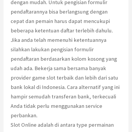
dengan mudah. Untuk pengisian formulir
pendaftarannya bisa berlangsung dengan
cepat dan pemain harus dapat mencukupi
beberapa ketentuan daftar terlebih dahulu.
Jika anda telah memenuhi ketentuannya
silahkan lakukan pengisian formulir
pendaftaran berdasarkan kolom kosong yang
udah ada. Bekerja sama bersama banyak
provider game slot terbaik dan lebih dari satu
bank lokal di Indonesia. Cara alternatif yang ini
hampir semudah transferan bank, terkecuali
Anda tidak perlu menggunakan service
perbankan.
Slot Online adalah di antara type permainan