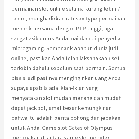
permainan slot online selama kurang lebih 7
tahun, menghadirkan ratusan type permainan
menarik bersama dengan RTP tinggi, agar
sangat asik untuk Anda mainkan di penyedia
microgaming. Semenarik apapun dunia judi
online, pastikan Anda telah laksanakan riset
terlebih dahulu sebelum saat bermain. Semua
bisnis judi pastinya menginginkan uang Anda
supaya apabila ada iklan-iklan yang
menyatakan slot mudah menang dan mudah
dapat jackpot, amat besar kemungkinan
bahwa itu adalah berita bohong dan jebakan
untuk Anda. Game slot Gates of Olympus
merupakan di antara game slot populer