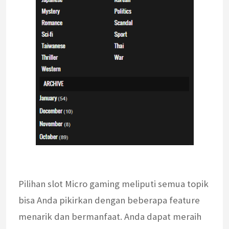
Pilihan slot Micro gaming meliputi semua topik
bisa Anda pikirkan dengan beberapa feature
menarik dan bermanfaat. Anda dapat meraih