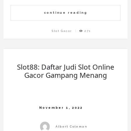
continue reading
Slot Gacor
271
Slot88: Daftar Judi Slot Online
Gacor Gampang Menang