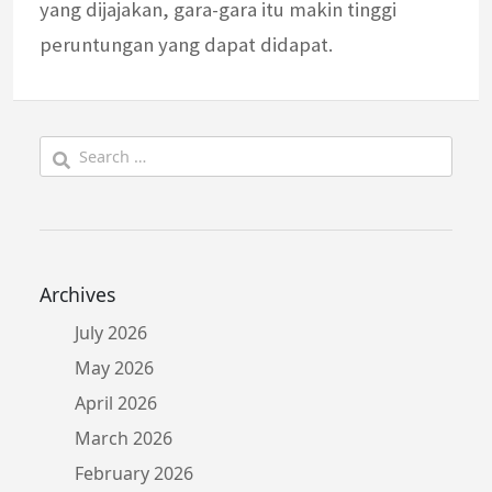
yang dijajakan, gara-gara itu makin tinggi
peruntungan yang dapat didapat.
Search
for:
Archives
July 2026
May 2026
April 2026
March 2026
February 2026