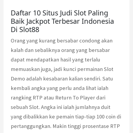
Daftar 10 Situs Judi Slot Paling
Baik Jackpot Terbesar Indonesia
Di Slot88
Orang yang kurang bersabar condong akan
kalah dan sebaliknya orang yang bersabar
dapat mendapatkan hasil yang terlalu
memuaskan juga, jadi kunci permainan Slot
Demo adalah kesabaran kalian sendiri. Satu
kembali angka yang perlu anda lihat ialah
rangking RTP atau Return To Player dari
sebuah Slot. Angka ini ialah jumlahnya duit
yang dibalikkan ke pemain tiap-tiap 100 coin di
pertanggungkan. Makin tinggi prosentase RTP