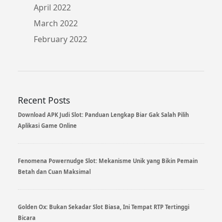
April 2022
March 2022
February 2022
Recent Posts
Download APK Judi Slot: Panduan Lengkap Biar Gak Salah Pilih
Aplikasi Game Online
Fenomena Powernudge Slot: Mekanisme Unik yang Bikin Pemain
Betah dan Cuan Maksimal
Golden Ox: Bukan Sekadar Slot Biasa, Ini Tempat RTP Tertinggi
Bicara