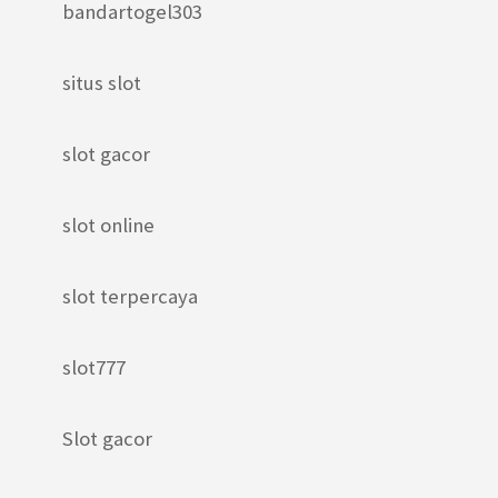
bandartogel303
situs slot
slot gacor
slot online
slot terpercaya
slot777
Slot gacor