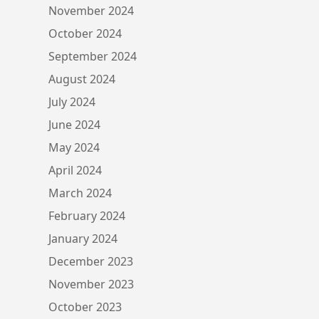
November 2024
October 2024
September 2024
August 2024
July 2024
June 2024
May 2024
April 2024
March 2024
February 2024
January 2024
December 2023
November 2023
October 2023