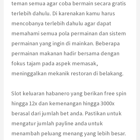
teman semua agar coba bermain secara gratis
terlebih dahulu. Di karenakan kamu harus
mencobanya terlebih dahulu agar dapat
memahami semua pola permainan dan sistem
permainan yang ingin di mainkan. Beberapa
permainan makanan hadir bersama dengan
fokus tajam pada aspek memasak,
meninggalkan mekanik restoran di belakang.
Slot keluaran habanero yang berikan free spin
hingga 12x dan kemenangan hingga 3000x
berasal dari jumlah bet anda. Pastikan untuk
mengatur jumlah payline anda untuk
menambah peluang menang yang lebih besar.