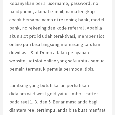
kebanyakan berisi username, password, no
handphone, alamat e-mail, nama lengkap
cocok bersama nama di rekening bank, model
bank, no rekening dan kode referral . Apabila
akun slot pro id udah teraktivasi, member slot
online pun bisa langsung memasang taruhan
duwit asli. Slot Demo adalah pelayanan
website judi slot online yang safe untuk semua
pemain termasuk pemula bermodal tipis.
Lambang yang butuh kalian perhatikan
didalam wild west gold yaitu simbol scatter
pada reel 1, 3, dan 5. Benar masa anda bagi
diantara reel tersimpul anda bisa buat manfaat