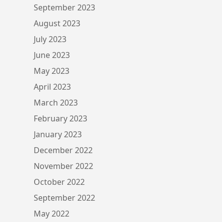
September 2023
August 2023
July 2023
June 2023
May 2023
April 2023
March 2023
February 2023
January 2023
December 2022
November 2022
October 2022
September 2022
May 2022