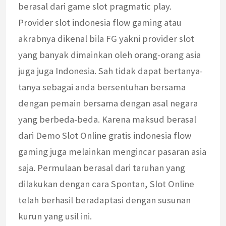
berasal dari game slot pragmatic play.
Provider slot indonesia flow gaming atau
akrabnya dikenal bila FG yakni provider slot
yang banyak dimainkan oleh orang-orang asia
juga juga Indonesia. Sah tidak dapat bertanya-
tanya sebagai anda bersentuhan bersama
dengan pemain bersama dengan asal negara
yang berbeda-beda. Karena maksud berasal
dari Demo Slot Online gratis indonesia flow
gaming juga melainkan mengincar pasaran asia
saja. Permulaan berasal dari taruhan yang
dilakukan dengan cara Spontan, Slot Online
telah berhasil beradaptasi dengan susunan
kurun yang usil ini.