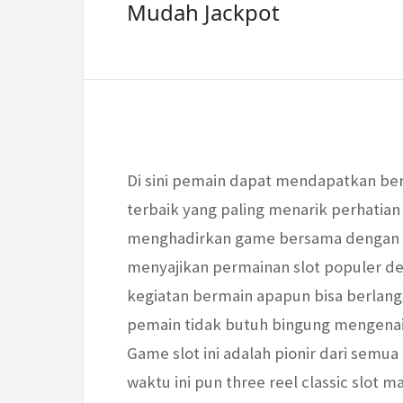
Mudah Jackpot
Di sini pemain dapat mendapatkan ber
terbaik yang paling menarik perhatia
menghadirkan game bersama dengan be
menyajikan permainan slot populer d
kegiatan bermain apapun bisa berla
pemain tidak butuh bingung mengena
Game slot ini adalah pionir dari semua
waktu ini pun three reel classic slot m