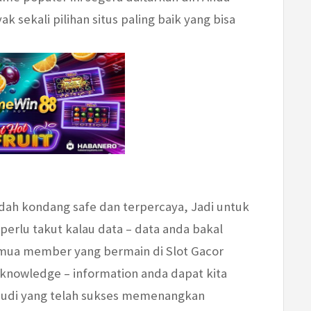
ak sekali pilihan situs paling baik yang bisa
 udah kondang safe dan terpercaya, Jadi untuk
perlu takut kalau data – data anda bakal
emua member yang bermain di Slot Gacor
 knowledge – information anda dapat kita
judi yang telah sukses memenangkan