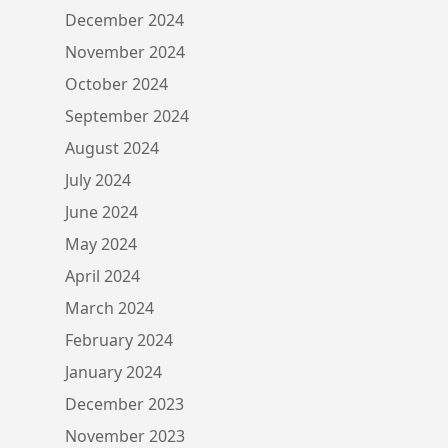
December 2024
November 2024
October 2024
September 2024
August 2024
July 2024
June 2024
May 2024
April 2024
March 2024
February 2024
January 2024
December 2023
November 2023