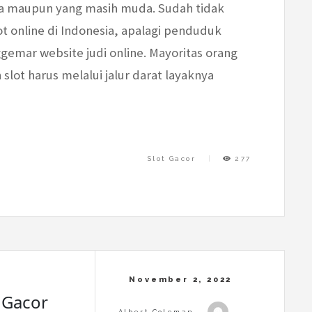
ua maupun yang masih muda. Sudah tidak
t online di Indonesia, apalagi penduduk
gemar website judi online. Mayoritas orang
slot harus melalui jalur darat layaknya
Slot Gacor
277
n Gacor