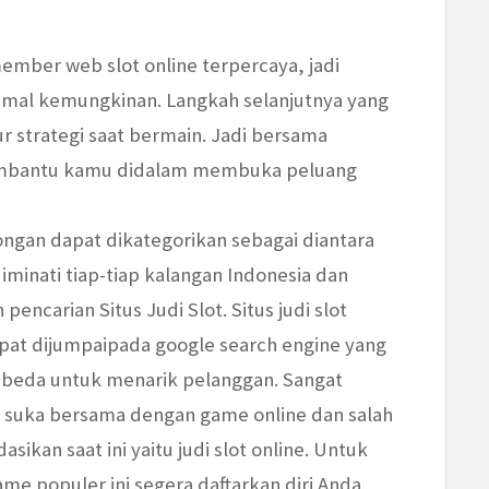
ember web slot online terpercaya, jadi
imal kemungkinan. Langkah selanjutnya yang
r strategi saat bermain. Jadi bersama
membantu kamu didalam membuka peluang
tongan dapat dikategorikan sebagai diantara
iminati tiap-tiap kalangan Indonesia dan
encarian Situs Judi Slot. Situs judi slot
apat dijumpaipada google search engine yang
-beda untuk menarik pelanggan. Sangat
 suka bersama dengan game online dan salah
ikan saat ini yaitu judi slot online. Untuk
me populer ini segera daftarkan diri Anda