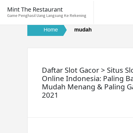
Skip
Mint The Restaurant
to
Game Penghasil Uang Langsung Ke Rekening
content
Home
mudah
Daftar Slot Gacor > Situs Sl
Online Indonesia: Paling B
Mudah Menang & Paling G
2021