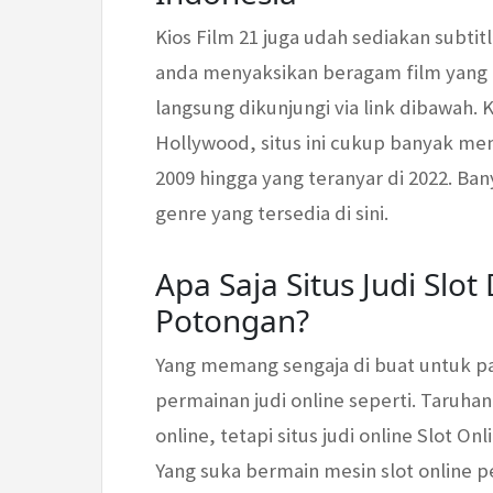
Kios Film 21 juga udah sediakan subt
anda menyaksikan beragam film yang ad
langsung dikunjungi via link dibawah. 
Hollywood, situs ini cukup banyak mem
2009 hingga yang teranyar di 2022. B
genre yang tersedia di sini.
Apa Saja Situs Judi Slo
Potongan?
Yang memang sengaja di buat untuk pa
permainan judi online seperti. Taruhan 
online, tetapi situs judi online Slot O
Yang suka bermain mesin slot online 