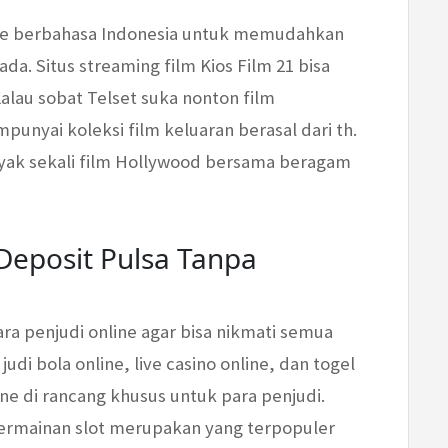
itle berbahasa Indonesia untuk memudahkan
a. Situs streaming film Kios Film 21 bisa
Kalau sobat Telset suka nonton film
punyai koleksi film keluaran berasal dari th.
anyak sekali film Hollywood bersama beragam
t Deposit Pulsa Tanpa
ra penjudi online agar bisa nikmati semua
judi bola online, live casino online, dan togel
nline di rancang khusus untuk para penjudi.
permainan slot merupakan yang terpopuler