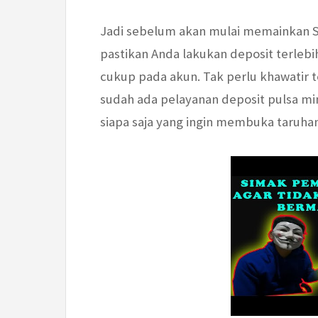
Jadi sebelum akan mulai memainkan S
pastikan Anda lakukan deposit terleb
cukup pada akun. Tak perlu khawatir 
sudah ada pelayanan deposit pulsa m
siapa saja yang ingin membuka taruhan 