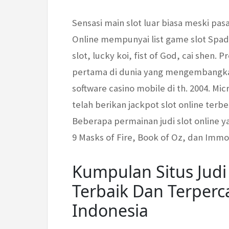
Sensasi main slot luar biasa meski pas
Online mempunyai list game slot Spad
slot, lucky koi, fist of God, cai shen
pertama di dunia yang mengembangkan 
software casino mobile di th. 2004. Mi
telah berikan jackpot slot online terbesa
Beberapa permainan judi slot online y
9 Masks of Fire, Book of Oz, dan Imm
Kumpulan Situs Judi 
Terbaik Dan Terperc
Indonesia