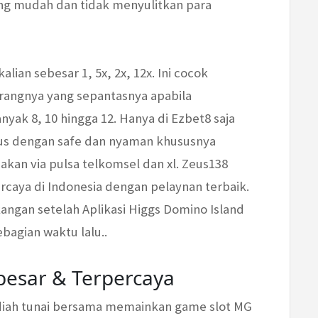
ng mudah dan tidak menyulitkan para
ian sebesar 1, 5x, 2x, 12x. Ini cocok
angnya yang sepantasnya apabila
ak 8, 10 hingga 12. Hanya di Ezbet8 saja
eus dengan safe dan nyaman khususnya
an via pulsa telkomsel dan xl. Zeus138
caya di Indonesia dengan pelaynan terbaik.
ngan setelah Aplikasi Higgs Domino Island
agian waktu lalu..
besar & Terpercaya
ah tunai bersama memainkan game slot MG