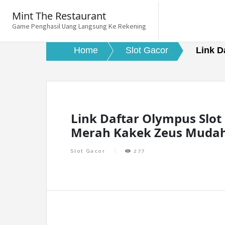
Skip
Mint The Restaurant
to
Game Penghasil Uang Langsung Ke Rekening
content
Home
Slot Gacor
Link D
Link Daftar Olympus Slot 
Merah Kakek Zeus Mudah
Slot Gacor
277