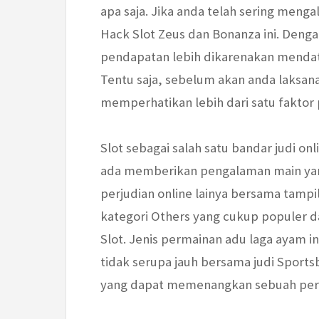
apa saja. Jika anda telah sering meng
Hack Slot Zeus dan Bonanza ini. Deng
pendapatan lebih dikarenakan mendat
Tentu saja, sebelum akan anda laksan
memperhatikan lebih dari satu faktor
Slot sebagai salah satu bandar judi on
ada memberikan pengalaman main yan
perjudian online lainya bersama tampi
kategori Others yang cukup populer da
Slot. Jenis permainan adu laga ayam
tidak serupa jauh bersama judi Spor
yang dapat memenangkan sebuah pert