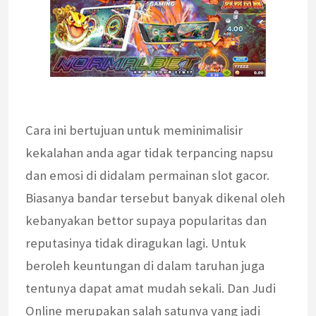
Cara ini bertujuan untuk meminimalisir
kekalahan anda agar tidak terpancing napsu
dan emosi di didalam permainan slot gacor.
Biasanya bandar tersebut banyak dikenal oleh
kebanyakan bettor supaya popularitas dan
reputasinya tidak diragukan lagi. Untuk
beroleh keuntungan di dalam taruhan juga
tentunya dapat amat mudah sekali. Dan Judi
Online merupakan salah satunya yang jadi