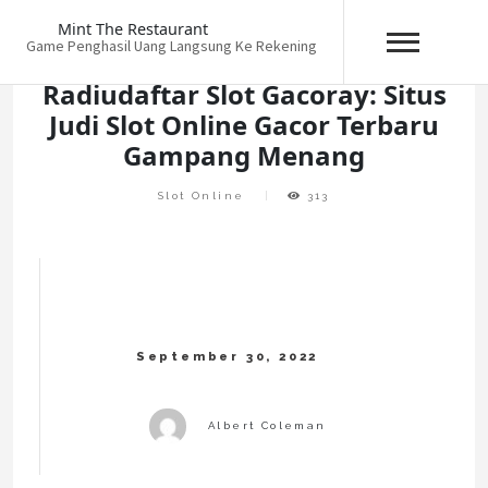
Skip
Mint The Restaurant
to
Game Penghasil Uang Langsung Ke Rekening
content
Radiudaftar Slot Gacoray: Situs
Judi Slot Online Gacor Terbaru
Gampang Menang
Slot Online
313