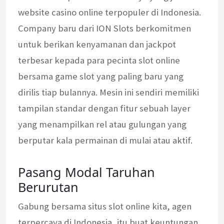
website casino online terpopuler di Indonesia.
Company baru dari ION Slots berkomitmen
untuk berikan kenyamanan dan jackpot
terbesar kepada para pecinta slot online
bersama game slot yang paling baru yang
dirilis tiap bulannya. Mesin ini sendiri memiliki
tampilan standar dengan fitur sebuah layer
yang menampilkan rel atau gulungan yang
berputar kala permainan di mulai atau aktif.
Pasang Modal Taruhan
Berurutan
Gabung bersama situs slot online kita, agen
terpercaya di Indonesia, itu buat keuntungan