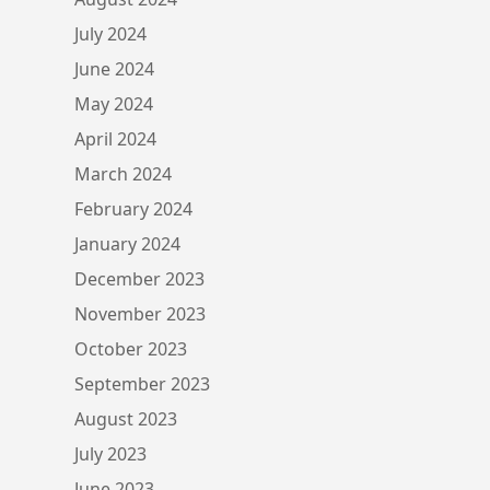
July 2024
June 2024
May 2024
April 2024
March 2024
February 2024
January 2024
December 2023
November 2023
October 2023
September 2023
August 2023
July 2023
June 2023