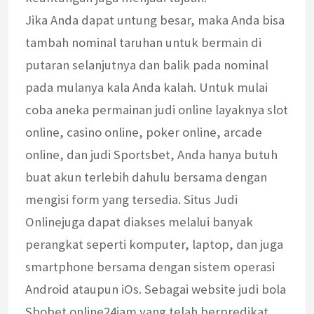
Jika Anda dapat untung besar, maka Anda bisa
tambah nominal taruhan untuk bermain di
putaran selanjutnya dan balik pada nominal
pada mulanya kala Anda kalah. Untuk mulai
coba aneka permainan judi online layaknya slot
online, casino online, poker online, arcade
online, dan judi Sportsbet, Anda hanya butuh
buat akun terlebih dahulu bersama dengan
mengisi form yang tersedia. Situs Judi
Onlinejuga dapat diakses melalui banyak
perangkat seperti komputer, laptop, dan juga
smartphone bersama dengan sistem operasi
Android ataupun iOs. Sebagai website judi bola
Sbobet online24jam yang telah berpredikat