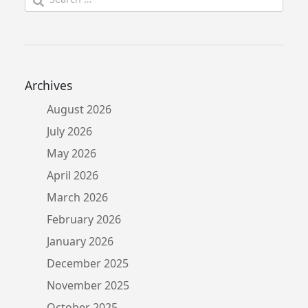
for:
Archives
August 2026
July 2026
May 2026
April 2026
March 2026
February 2026
January 2026
December 2025
November 2025
October 2025