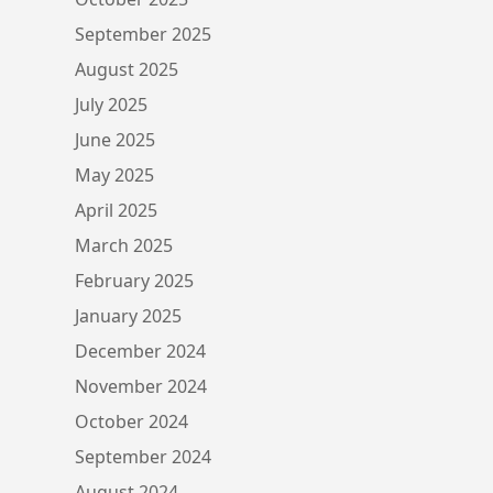
September 2025
August 2025
July 2025
June 2025
May 2025
April 2025
March 2025
February 2025
January 2025
December 2024
November 2024
October 2024
September 2024
August 2024