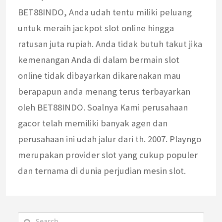
BET88INDO, Anda udah tentu miliki peluang
untuk meraih jackpot slot online hingga
ratusan juta rupiah. Anda tidak butuh takut jika
kemenangan Anda di dalam bermain slot
online tidak dibayarkan dikarenakan mau
berapapun anda menang terus terbayarkan
oleh BET88INDO. Soalnya Kami perusahaan
gacor telah memiliki banyak agen dan
perusahaan ini udah jalur dari th. 2007. Playngo
merupakan provider slot yang cukup populer
dan ternama di dunia perjudian mesin slot.
Search