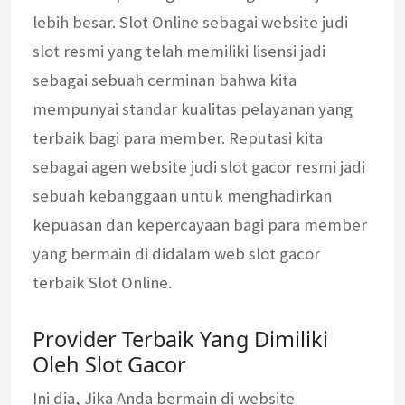
lebih besar. Slot Online sebagai website judi
slot resmi yang telah memiliki lisensi jadi
sebagai sebuah cerminan bahwa kita
mempunyai standar kualitas pelayanan yang
terbaik bagi para member. Reputasi kita
sebagai agen website judi slot gacor resmi jadi
sebuah kebanggaan untuk menghadirkan
kepuasan dan kepercayaan bagi para member
yang bermain di didalam web slot gacor
terbaik Slot Online.
Provider Terbaik Yang Dimiliki
Oleh Slot Gacor
Ini dia, Jika Anda bermain di website