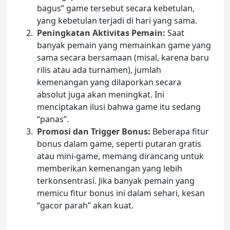
bagus” game tersebut secara kebetulan,
yang kebetulan terjadi di hari yang sama.
Peningkatan Aktivitas Pemain:
Saat
banyak pemain yang memainkan game yang
sama secara bersamaan (misal, karena baru
rilis atau ada turnamen), jumlah
kemenangan yang dilaporkan secara
absolut juga akan meningkat. Ini
menciptakan ilusi bahwa game itu sedang
“panas”.
Promosi dan Trigger Bonus:
Beberapa fitur
bonus dalam game, seperti putaran gratis
atau mini-game, memang dirancang untuk
memberikan kemenangan yang lebih
terkonsentrasi. Jika banyak pemain yang
memicu fitur bonus ini dalam sehari, kesan
“gacor parah” akan kuat.