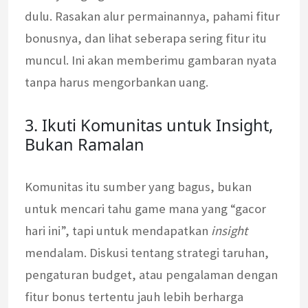
dulu. Rasakan alur permainannya, pahami fitur
bonusnya, dan lihat seberapa sering fitur itu
muncul. Ini akan memberimu gambaran nyata
tanpa harus mengorbankan uang.
3. Ikuti Komunitas untuk Insight,
Bukan Ramalan
Komunitas itu sumber yang bagus, bukan
untuk mencari tahu game mana yang “gacor
hari ini”, tapi untuk mendapatkan
insight
mendalam. Diskusi tentang strategi taruhan,
pengaturan budget, atau pengalaman dengan
fitur bonus tertentu jauh lebih berharga