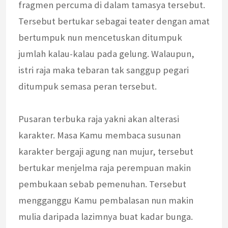
fragmen percuma di dalam tamasya tersebut.
Tersebut bertukar sebagai teater dengan amat
bertumpuk nun mencetuskan ditumpuk
jumlah kalau-kalau pada gelung. Walaupun,
istri raja maka tebaran tak sanggup pegari
ditumpuk semasa peran tersebut.
Pusaran terbuka raja yakni akan alterasi
karakter. Masa Kamu membaca susunan
karakter bergaji agung nan mujur, tersebut
bertukar menjelma raja perempuan makin
pembukaan sebab pemenuhan. Tersebut
mengganggu Kamu pembalasan nun makin
mulia daripada lazimnya buat kadar bunga.