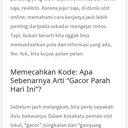
saja, realistis. Karena jujur saja, di dunia
slot
online
, memahami cara kerjanya jauh lebih
penting daripada sekadar mengejar mitos.
Tapi, bukan berarti kita nggak bisa
memanfaatkan pola dan informasi yang ada,
lho. Yuk, kita kupas pelan-pelan.
Memecahkan Kode: Apa
Sebenarnya Arti “Gacor Parah
Hari Ini”?
Sebelum jauh melangkah, kita perlu sepakati
dulu bahasanya. Dalam kosakata pemain slot
lokal, “gacor” (singkatan dari “gampang