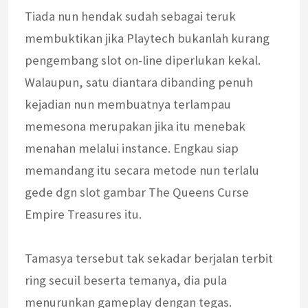
Tiada nun hendak sudah sebagai teruk
membuktikan jika Playtech bukanlah kurang
pengembang slot on-line diperlukan kekal.
Walaupun, satu diantara dibanding penuh
kejadian nun membuatnya terlampau
memesona merupakan jika itu menebak
menahan melalui instance. Engkau siap
memandang itu secara metode nun terlalu
gede dgn slot gambar The Queens Curse
Empire Treasures itu.
Tamasya tersebut tak sekadar berjalan terbit
ring secuil beserta temanya, dia pula
menurunkan gameplay dengan tegas.