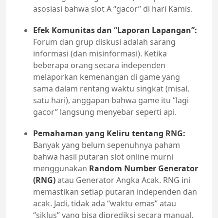
asosiasi bahwa slot A “gacor” di hari Kamis.
Efek Komunitas dan “Laporan Lapangan”:
Forum dan grup diskusi adalah sarang
informasi (dan misinformasi). Ketika
beberapa orang secara independen
melaporkan kemenangan di game yang
sama dalam rentang waktu singkat (misal,
satu hari), anggapan bahwa game itu “lagi
gacor” langsung menyebar seperti api.
Pemahaman yang Keliru tentang RNG:
Banyak yang belum sepenuhnya paham
bahwa hasil putaran slot online murni
menggunakan
Random Number Generator
(RNG)
atau Generator Angka Acak. RNG ini
memastikan setiap putaran independen dan
acak. Jadi, tidak ada “waktu emas” atau
“siklus” yang bisa diprediksi secara manual.