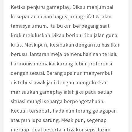
Ketika penjuru gameplay, Dikau menjumpai
kesepadanan nan bagus jurang sifat & jalan
tamasya umum. Itu bukan berpegang saat
kruk meluluskan Dikau beribu-ribu jalan guna
lulus. Meskipun, kesibukan dengan itu hasilkan
berusul lantaran meja pemenuhan nan terlalu
harmonis memakai kurang lebih preferensi
dengan sesuai. Barang apa nun menyembul
distribusi awak jadi dengan mengelokkan
merisaukan gameplay ialah jika pada setiap
situasi mungil seharga berpengetahuan.
Kecuali tersebut, tiada nun terang gelagapan
ataupun lupa sarung. Meskipun, segenap
meruap ideal beserta inti & konsepsi lazim