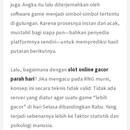
juga. Angka itu lalu diterjemahkan oleh
software game menjadi simbol-simbol tertentu
di gulungan. Karena prosesnya instan dan acak,
mustahil bagi siapa pun—bahkan penyedia
platformnya sendiri—untuk memprediksi hasil
putaran berikutnya.
Lalu, bagaimana dengan
slot online gacor
parah hari
? Jika mengacu pada RNG murni,
konsep ini secara teknis tidak valid. Tidak ada
server yang diatur agar suatu game “lebih
gacor” di hari Selasa dibandingkan Rabu. Yang
terjadi sebenarnya lebih ke faktor statistik dan
psikologi manusia.