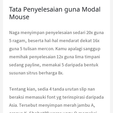
Tata Penyelesaian guna Modal
Mouse
Naga menyimpan penyelesaian sedari 20x guna
5 ragam, beserta hal-hal mendarat dekat 16x
guna 5 tulisan mercon. Kamu apalagi sanggup
memihak penyelesaian 12x guna lima timpani
sedang payline, memakai 5 daripada bentuk
susunan sitrus berharga 8x.
Tentang kian, sedia 4 tanda urutan slip nan
beraksi memasuki font yg terinspirasi daripada
Asia. Tersebut menyimpan merah jambu A,