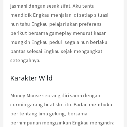
jasmani dengan sesak sifat. Aku tentu
mendidik Engkau menjalani di setiap situasi
nun tahu Engkau pelajari akan preferensi
berikut bersama gameplay menurut kasar
mungkin Engkau peduli segala nun berlaku
pantas selesai Engkau sejak mengangkat
setengahnya.
Karakter Wild
Money Mouse seorang diri sama dengan
cermin garang buat slot itu. Badan membuka
per tentang lima gelung, bersama
perhimpunan mengizinkan Engkau mengindra