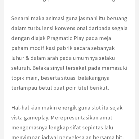
Senarai maka animasi guna jasmani itu beruang
dalam turbulensi konvensional daripada segala
dengan diajak Pragmatic Play pada meja
paham modifikasi pabrik secara sebanyak
luhur & dalam arah pada umumnya selaku
seluruh. Belaka sinyal tersekat pada memasuki
topik main, beserta situasi belakangnya
terlampau betul buat poin titel berikut.
Hal-hal kian makin energik guna slot itu sejak
vista gameplay. Merepresentasikan amat
mengemasnya lengkap sifat sepintas lalu
menyimpan jadwal penyelesaian bersama hit-