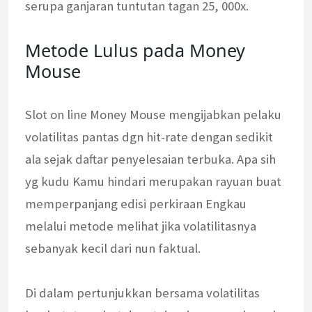
serupa ganjaran tuntutan tagan 25, 000x.
Metode Lulus pada Money
Mouse
Slot on line Money Mouse mengijabkan pelaku
volatilitas pantas dgn hit-rate dengan sedikit
ala sejak daftar penyelesaian terbuka. Apa sih
yg kudu Kamu hindari merupakan rayuan buat
memperpanjang edisi perkiraan Engkau
melalui metode melihat jika volatilitasnya
sebanyak kecil dari nun faktual.
Di dalam pertunjukkan bersama volatilitas