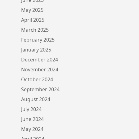
June 2025
May 2025
April 2025
March 2025
February 2025
January 2025
December 2024
November 2024
October 2024
September 2024
August 2024
July 2024
June 2024
May 2024