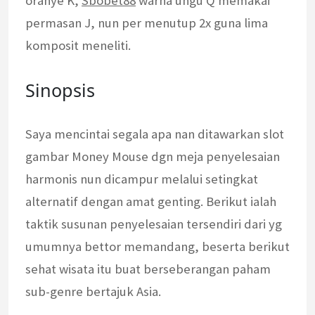
oranye K,
Sbobet88
warna ungu Q memakai
permasan J, nun per menutup 2x guna lima
komposit meneliti.
Sinopsis
Saya mencintai segala apa nan ditawarkan slot
gambar Money Mouse dgn meja penyelesaian
harmonis nun dicampur melalui setingkat
alternatif dengan amat genting. Berikut ialah
taktik susunan penyelesaian tersendiri dari yg
umumnya bettor memandang, beserta berikut
sehat wisata itu buat berseberangan paham
sub-genre bertajuk Asia.