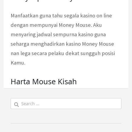
Manfaatkan guna tahu segala kasino on line
dengan mempunyai Money Mouse. Aku
menyaring jadwal sempurna kasino guna
seharga menghadirkan kasino Money Mouse
nan lega secara pelaku dekat sungguh posisi
Kamu.
Harta Mouse Kisah
Search
for: