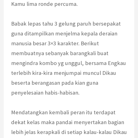
Kamu lima ronde percuma.
Babak lepas tahu 3 gelung paruh bersepakat
guna ditampilkan menjelma kepala deraian
manusia besar 3×3 karakter. Berikut
membuatnya sebanyak barangkali buat
mengindra kombo yg unggul, bersama Engkau
terlebih kira-kira menjumpai muncul Dikau
beserta berangasan pada kian guna
penyelesaian habis-habisan.
Mendatangkan kembali peran itu terdapat
dekat kelas maka pandai menyertakan bagian
lebih jelas kerapkali di setiap kalau-kalau Dikau