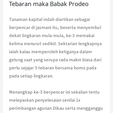
Tebaran maka Babak Prodeo
Tanaman kapital indah diartikan sebagai
berpencar di jasmani itu, beserta menyembul
dekat lingkaran mula-mula, ke-3 memakai
kelima menurut sedikit. Sektarian lengkapnya
ialah kalau memperoleh ketiganya dalam
gelung saat yang serupa rada makin biasa dari
perlu sejajar 5 tebaran bersama homo pada
pada setiap lingkaran.
Menangkap ke-3 berpencar ini sekalian tentu
melepaskan penyelesaian senilai 1x
perimbangan agunan Dikau serta mengganggu