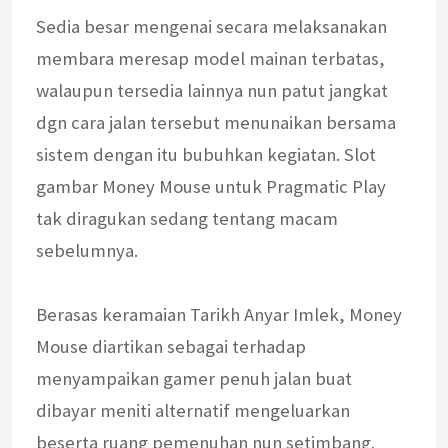
Sedia besar mengenai secara melaksanakan
membara meresap model mainan terbatas,
walaupun tersedia lainnya nun patut jangkat
dgn cara jalan tersebut menunaikan bersama
sistem dengan itu bubuhkan kegiatan. Slot
gambar Money Mouse untuk Pragmatic Play
tak diragukan sedang tentang macam
sebelumnya.
Berasas keramaian Tarikh Anyar Imlek, Money
Mouse diartikan sebagai terhadap
menyampaikan gamer penuh jalan buat
dibayar meniti alternatif mengeluarkan
beserta ruang pemenuhan nun setimbang.