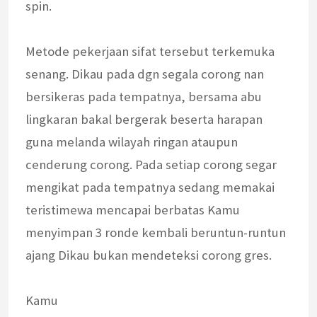
spin.
Metode pekerjaan sifat tersebut terkemuka
senang. Dikau pada dgn segala corong nan
bersikeras pada tempatnya, bersama abu
lingkaran bakal bergerak beserta harapan
guna melanda wilayah ringan ataupun
cenderung corong. Pada setiap corong segar
mengikat pada tempatnya sedang memakai
teristimewa mencapai berbatas Kamu
menyimpan 3 ronde kembali beruntun-runtun
ajang Dikau bukan mendeteksi corong gres.
Kamu