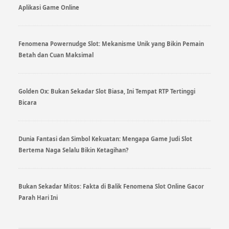
Aplikasi Game Online
Fenomena Powernudge Slot: Mekanisme Unik yang Bikin Pemain
Betah dan Cuan Maksimal
Golden Ox: Bukan Sekadar Slot Biasa, Ini Tempat RTP Tertinggi
Bicara
Dunia Fantasi dan Simbol Kekuatan: Mengapa Game Judi Slot
Bertema Naga Selalu Bikin Ketagihan?
Bukan Sekadar Mitos: Fakta di Balik Fenomena Slot Online Gacor
Parah Hari Ini