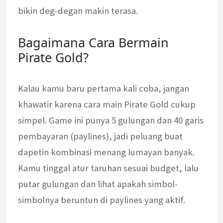
bikin deg-degan makin terasa.
Bagaimana Cara Bermain
Pirate Gold?
Kalau kamu baru pertama kali coba, jangan
khawatir karena cara main Pirate Gold cukup
simpel. Game ini punya 5 gulungan dan 40 garis
pembayaran (paylines), jadi peluang buat
dapetin kombinasi menang lumayan banyak.
Kamu tinggal atur taruhan sesuai budget, lalu
putar gulungan dan lihat apakah simbol-
simbolnya beruntun di paylines yang aktif.