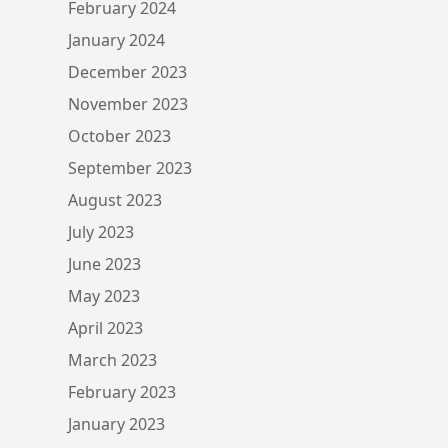
February 2024
January 2024
December 2023
November 2023
October 2023
September 2023
August 2023
July 2023
June 2023
May 2023
April 2023
March 2023
February 2023
January 2023