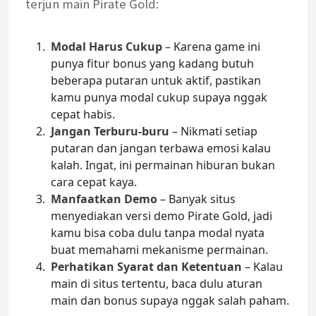
terjun main Pirate Gold:
Modal Harus Cukup
– Karena game ini
punya fitur bonus yang kadang butuh
beberapa putaran untuk aktif, pastikan
kamu punya modal cukup supaya nggak
cepat habis.
Jangan Terburu-buru
– Nikmati setiap
putaran dan jangan terbawa emosi kalau
kalah. Ingat, ini permainan hiburan bukan
cara cepat kaya.
Manfaatkan Demo
– Banyak situs
menyediakan versi demo Pirate Gold, jadi
kamu bisa coba dulu tanpa modal nyata
buat memahami mekanisme permainan.
Perhatikan Syarat dan Ketentuan
– Kalau
main di situs tertentu, baca dulu aturan
main dan bonus supaya nggak salah paham.