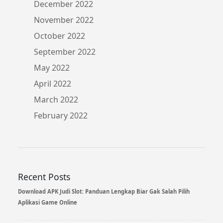
December 2022
November 2022
October 2022
September 2022
May 2022
April 2022
March 2022
February 2022
Recent Posts
Download APK Judi Slot: Panduan Lengkap Biar Gak Salah Pilih
Aplikasi Game Online