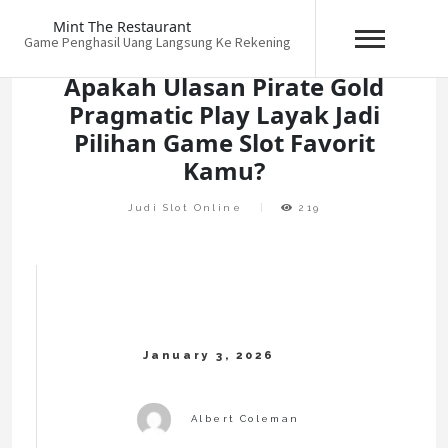
Skip
Mint The Restaurant
to
Game Penghasil Uang Langsung Ke Rekening
content
Apakah Ulasan Pirate Gold
Pragmatic Play Layak Jadi
Pilihan Game Slot Favorit
Kamu?
Judi Slot Online
219