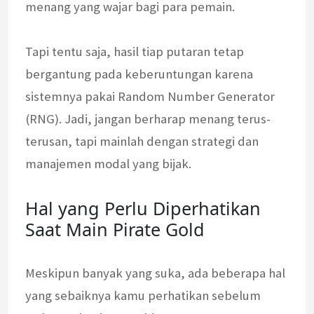
menang yang wajar bagi para pemain.
Tapi tentu saja, hasil tiap putaran tetap
bergantung pada keberuntungan karena
sistemnya pakai Random Number Generator
(RNG). Jadi, jangan berharap menang terus-
terusan, tapi mainlah dengan strategi dan
manajemen modal yang bijak.
Hal yang Perlu Diperhatikan
Saat Main Pirate Gold
Meskipun banyak yang suka, ada beberapa hal
yang sebaiknya kamu perhatikan sebelum