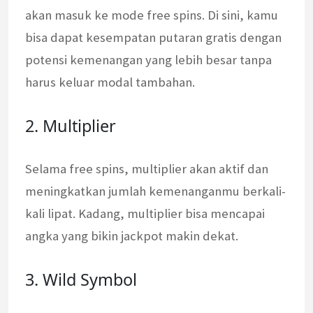
akan masuk ke mode free spins. Di sini, kamu
bisa dapat kesempatan putaran gratis dengan
potensi kemenangan yang lebih besar tanpa
harus keluar modal tambahan.
2. Multiplier
Selama free spins, multiplier akan aktif dan
meningkatkan jumlah kemenanganmu berkali-
kali lipat. Kadang, multiplier bisa mencapai
angka yang bikin jackpot makin dekat.
3. Wild Symbol