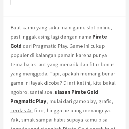
Buat kamu yang suka main game slot online,
pasti nggak asing lagi dengan nama
Pirate
Gold
dari Pragmatic Play. Game ini cukup
populer di kalangan pemain karena punya
tema bajak laut yang menarik dan fitur bonus
yang menggoda. Tapi, apakah memang benar
game ini layak dicoba? Di artikel ini, kita bakal
ngobrol santai soal
ulasan Pirate Gold
Pragmatic Play
, mulai dari gameplay, grafis,
cerdas 4d
fitur, hingga peluang menangnya.
Yuk, simak sampai habis supaya kamu bisa
tentuin sendiri apakah Pirate Gold cocok buat