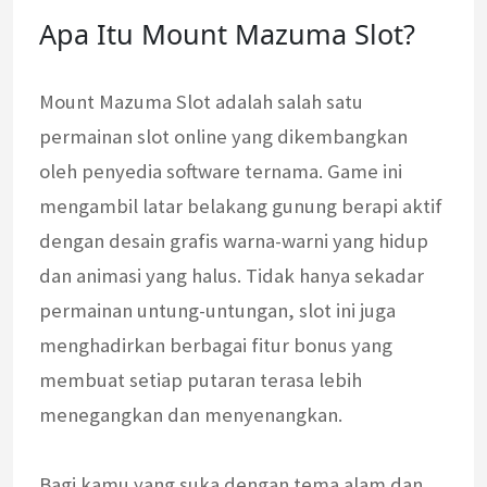
Apa Itu Mount Mazuma Slot?
Mount Mazuma Slot adalah salah satu
permainan slot online yang dikembangkan
oleh penyedia software ternama. Game ini
mengambil latar belakang gunung berapi aktif
dengan desain grafis warna-warni yang hidup
dan animasi yang halus. Tidak hanya sekadar
permainan untung-untungan, slot ini juga
menghadirkan berbagai fitur bonus yang
membuat setiap putaran terasa lebih
menegangkan dan menyenangkan.
Bagi kamu yang suka dengan tema alam dan