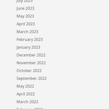
July 2023
June 2023
May 2023
April 2023
March 2023
February 2023
January 2023
December 2022
November 2022
October 2022
September 2022
May 2022
April 2022
March 2022