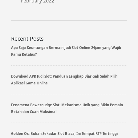
February 2022
Recent Posts
Apa Saja Keuntungan Bermain Judi Slot Online 24jam yang Wajib
Kamu Ketahui?
Download APK Judi Slot: Panduan Lengkap Biar Gak Salah Pilih
Aplikasi Game Online
Fenomena Powernudge Slot: Mekanisme Unik yang Bikin Pemain
Betah dan Cuan Maksimal
Golden Ox: Bukan Sekadar Slot Biasa, Ini Tempat RTP Tertinggi