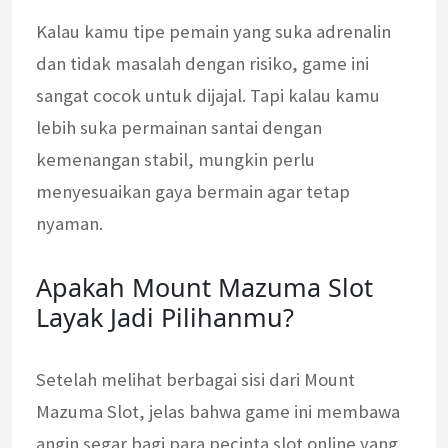
Kalau kamu tipe pemain yang suka adrenalin
dan tidak masalah dengan risiko, game ini
sangat cocok untuk dijajal. Tapi kalau kamu
lebih suka permainan santai dengan
kemenangan stabil, mungkin perlu
menyesuaikan gaya bermain agar tetap
nyaman.
Apakah Mount Mazuma Slot
Layak Jadi Pilihanmu?
Setelah melihat berbagai sisi dari Mount
Mazuma Slot, jelas bahwa game ini membawa
angin segar bagi para pecinta slot online yang