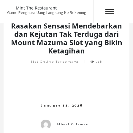
Skip
Mint The Restaurant
to
Game Penghasil Uang Langsung Ke Rekening
content
Rasakan Sensasi Mendebarkan
dan Kejutan Tak Terduga dari
Mount Mazuma Slot yang Bikin
Ketagihan
Slot Online Terpercaya
218