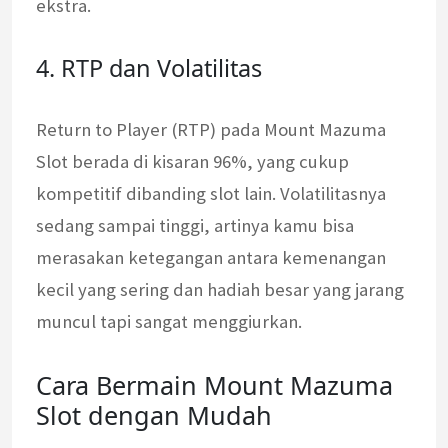
ekstra.
4. RTP dan Volatilitas
Return to Player (RTP) pada Mount Mazuma
Slot berada di kisaran 96%, yang cukup
kompetitif dibanding slot lain. Volatilitasnya
sedang sampai tinggi, artinya kamu bisa
merasakan ketegangan antara kemenangan
kecil yang sering dan hadiah besar yang jarang
muncul tapi sangat menggiurkan.
Cara Bermain Mount Mazuma
Slot dengan Mudah