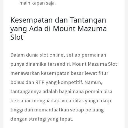
main kapan saja.
Kesempatan dan Tantangan
yang Ada di Mount Mazuma
Slot
Dalam dunia slot online, setiap permainan
punya dinamika tersendiri. Mount Mazuma
Slot
menawarkan kesempatan besar lewat fitur
bonus dan RTP yang kompetitif. Namun,
tantangannya adalah bagaimana pemain bisa
bersabar menghadapi volatilitas yang cukup
tinggi dan memanfaatkan setiap peluang
dengan strategi yang tepat.