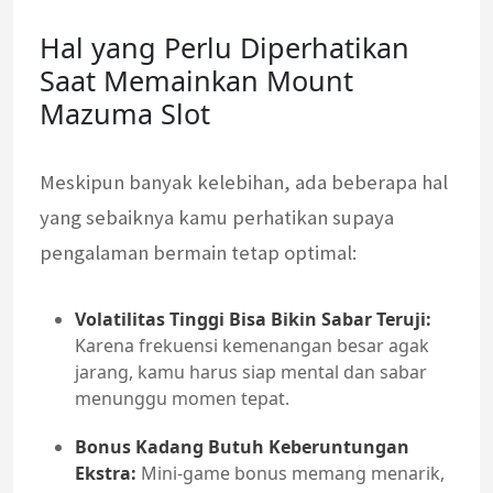
Hal yang Perlu Diperhatikan
Saat Memainkan Mount
Mazuma Slot
Meskipun banyak kelebihan, ada beberapa hal
yang sebaiknya kamu perhatikan supaya
pengalaman bermain tetap optimal:
Volatilitas Tinggi Bisa Bikin Sabar Teruji:
Karena frekuensi kemenangan besar agak
jarang, kamu harus siap mental dan sabar
menunggu momen tepat.
Bonus Kadang Butuh Keberuntungan
Ekstra:
Mini-game bonus memang menarik,