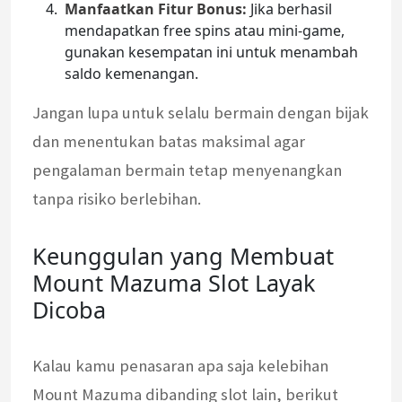
Manfaatkan Fitur Bonus:
Jika berhasil
mendapatkan free spins atau mini-game,
gunakan kesempatan ini untuk menambah
saldo kemenangan.
Jangan lupa untuk selalu bermain dengan bijak
dan menentukan batas maksimal agar
pengalaman bermain tetap menyenangkan
tanpa risiko berlebihan.
Keunggulan yang Membuat
Mount Mazuma Slot Layak
Dicoba
Kalau kamu penasaran apa saja kelebihan
Mount Mazuma dibanding slot lain, berikut