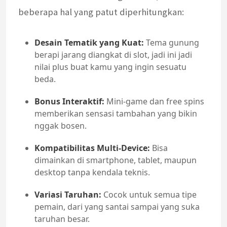
beberapa hal yang patut diperhitungkan:
Desain Tematik yang Kuat:
Tema gunung
berapi jarang diangkat di slot, jadi ini jadi
nilai plus buat kamu yang ingin sesuatu
beda.
Bonus Interaktif:
Mini-game dan free spins
memberikan sensasi tambahan yang bikin
nggak bosen.
Kompatibilitas Multi-Device:
Bisa
dimainkan di smartphone, tablet, maupun
desktop tanpa kendala teknis.
Variasi Taruhan:
Cocok untuk semua tipe
pemain, dari yang santai sampai yang suka
taruhan besar.