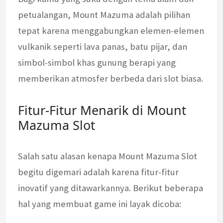
petualangan, Mount Mazuma adalah pilihan
tepat karena menggabungkan elemen-elemen
vulkanik seperti lava panas, batu pijar, dan
simbol-simbol khas gunung berapi yang
memberikan atmosfer berbeda dari slot biasa.
Fitur-Fitur Menarik di Mount
Mazuma Slot
Salah satu alasan kenapa Mount Mazuma Slot
begitu digemari adalah karena fitur-fitur
inovatif yang ditawarkannya. Berikut beberapa
hal yang membuat game ini layak dicoba: