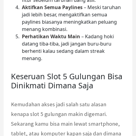
fitur sebelum taruhan uang asli.
Aktifkan Semua Paylines
– Meski taruhan
jadi lebih besar, mengaktifkan semua
paylines biasanya meningkatkan peluang
menang kombinasi.
Perhatikan Waktu Main
– Kadang hoki
datang tiba-tiba, jadi jangan buru-buru
berhenti kalau sedang dalam streak
menang.
Keseruan Slot 5 Gulungan Bisa
Dinikmati Dimana Saja
Kemudahan akses jadi salah satu alasan
kenapa slot 5 gulungan makin digemari.
Sekarang kamu bisa main lewat smartphone,
tablet, atau komputer kapan saja dan dimana