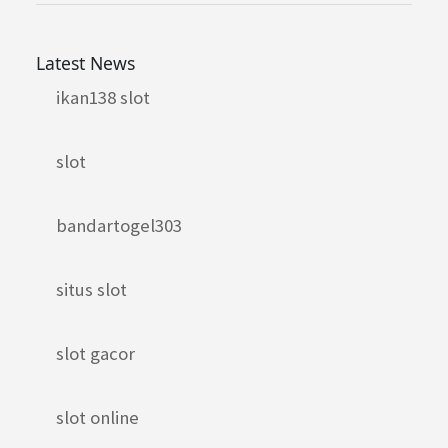
Latest News
ikan138 slot
slot
bandartogel303
situs slot
slot gacor
slot online