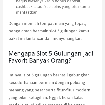
bagus biasanya kasih bonus deposit,
cashback, atau free spins yang bisa kamu
manfaatkan.
Dengan memilih tempat main yang tepat,
pengalaman bermain slot 5 gulungan kamu
bakal makin lancar dan menyenangkan.
Mengapa Slot 5 Gulungan Jadi
Favorit Banyak Orang?
Intinya, slot 5 gulungan berhasil gabungkan
kesederhanaan bermain dengan peluang
menang yang besar serta fitur-fitur modern
yang bikin ketagihan. Nggak heran kalau
model slot ini jadi primadona di kalangan