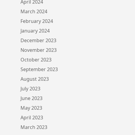
April 2024
March 2024
February 2024
January 2024
December 2023
November 2023
October 2023
September 2023
August 2023
July 2023
June 2023
May 2023
April 2023
March 2023