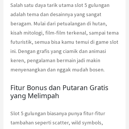
Salah satu daya tarik utama slot 5 gulungan
adalah tema dan desainnya yang sangat
beragam. Mulai dari petualangan di hutan,
kisah mitologi, film-film terkenal, sampai tema
futuristik, semua bisa kamu temui di game slot
ini. Dengan grafis yang ciamik dan animasi
keren, pengalaman bermain jadi makin
menyenangkan dan nggak mudah bosen.
Fitur Bonus dan Putaran Gratis
yang Melimpah
Slot 5 gulungan biasanya punya fitur-fitur
tambahan seperti scatter, wild symbols,