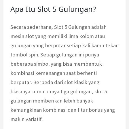
Apa Itu Slot 5 Gulungan?
Secara sederhana, Slot 5 Gulungan adalah
mesin slot yang memiliki lima kolom atau
gulungan yang berputar setiap kali kamu tekan
tombol spin. Setiap gulungan ini punya
beberapa simbol yang bisa membentuk
kombinasi kemenangan saat berhenti
berputar. Berbeda dari slot klasik yang
biasanya cuma punya tiga gulungan, slot 5
gulungan memberikan lebih banyak
kemungkinan kombinasi dan fitur bonus yang
makin variatif.