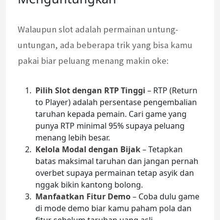
Walaupun slot adalah permainan untung-
untungan, ada beberapa trik yang bisa kamu
pakai biar peluang menang makin oke:
Pilih Slot dengan RTP Tinggi
– RTP (Return
to Player) adalah persentase pengembalian
taruhan kepada pemain. Cari game yang
punya RTP minimal 95% supaya peluang
menang lebih besar.
Kelola Modal dengan Bijak
– Tetapkan
batas maksimal taruhan dan jangan pernah
overbet supaya permainan tetap asyik dan
nggak bikin kantong bolong.
Manfaatkan Fitur Demo
– Coba dulu game
di mode demo biar kamu paham pola dan