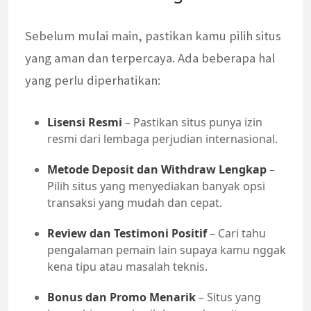
Sebelum mulai main, pastikan kamu pilih situs
yang aman dan terpercaya. Ada beberapa hal
yang perlu diperhatikan:
Lisensi Resmi
– Pastikan situs punya izin
resmi dari lembaga perjudian internasional.
Metode Deposit dan Withdraw Lengkap
–
Pilih situs yang menyediakan banyak opsi
transaksi yang mudah dan cepat.
Review dan Testimoni Positif
– Cari tahu
pengalaman pemain lain supaya kamu nggak
kena tipu atau masalah teknis.
Bonus dan Promo Menarik
– Situs yang