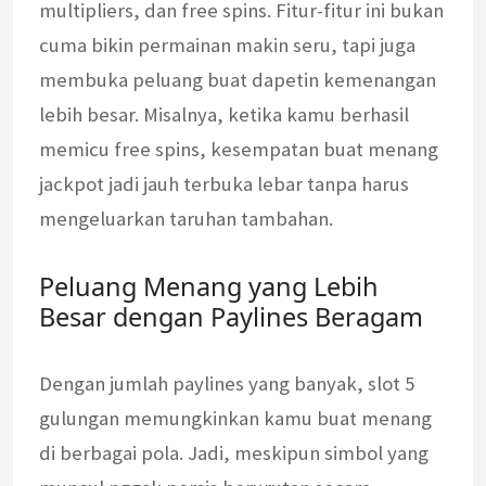
multipliers, dan free spins. Fitur-fitur ini bukan
cuma bikin permainan makin seru, tapi juga
membuka peluang buat dapetin kemenangan
lebih besar. Misalnya, ketika kamu berhasil
memicu free spins, kesempatan buat menang
jackpot jadi jauh terbuka lebar tanpa harus
mengeluarkan taruhan tambahan.
Peluang Menang yang Lebih
Besar dengan Paylines Beragam
Dengan jumlah paylines yang banyak, slot 5
gulungan memungkinkan kamu buat menang
di berbagai pola. Jadi, meskipun simbol yang