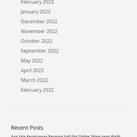
February 2023
January 2023
December 2022
November 2022
October 2022
September 2022
May 2022
April 2022
March 2022
February 2022
Recent Posts
Apa Saja Keuntungan Bermain Judi Slot Online 24jam yang Wajib