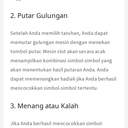
2. Putar Gulungan
Setelah Anda memilih taruhan, Anda dapat
memutar gulungan mesin dengan menekan
tombol putar. Mesin slot akan secara acak
menampilkan kombinasi simbol-simbol yang
akan menentukan hasil putaran Anda. Anda
dapat memenangkan hadiah jika Anda berhasil
mencocokkan simbol-simbol tertentu.
3. Menang atau Kalah
Jika Anda berhasil mencocokkan simbol-