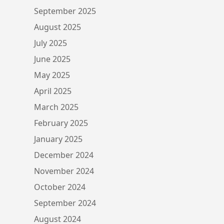
September 2025
August 2025
July 2025
June 2025
May 2025
April 2025
March 2025
February 2025
January 2025
December 2024
November 2024
October 2024
September 2024
August 2024