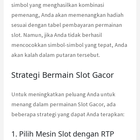
simbol yang menghasilkan kombinasi
pemenang, Anda akan memenangkan hadiah
sesuai dengan tabel pembayaran permainan
slot. Namun, jika Anda tidak berhasil
mencocokkan simbol-simbol yang tepat, Anda
akan kalah dalam putaran tersebut.
Strategi Bermain Slot Gacor
Untuk meningkatkan peluang Anda untuk
menang dalam permainan Slot Gacor, ada
beberapa strategi yang dapat Anda terapkan:
1. Pilih Mesin Slot dengan RTP