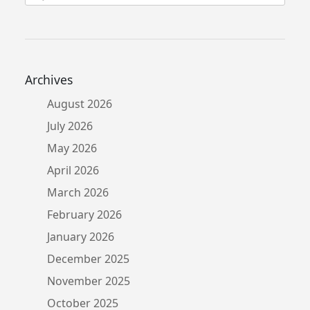
for:
Archives
August 2026
July 2026
May 2026
April 2026
March 2026
February 2026
January 2026
December 2025
November 2025
October 2025