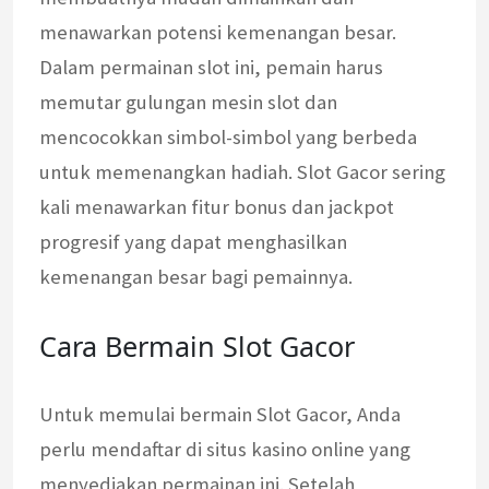
menawarkan potensi kemenangan besar.
Dalam permainan slot ini, pemain harus
memutar gulungan mesin slot dan
mencocokkan simbol-simbol yang berbeda
untuk memenangkan hadiah. Slot Gacor sering
kali menawarkan fitur bonus dan jackpot
progresif yang dapat menghasilkan
kemenangan besar bagi pemainnya.
Cara Bermain Slot Gacor
Untuk memulai bermain Slot Gacor, Anda
perlu mendaftar di situs kasino online yang
menyediakan permainan ini. Setelah