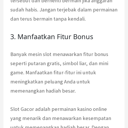
tersebut dan berhenti bermain jika anggaran
sudah habis. Jangan terjebak dalam permainan
dan terus bermain tanpa kendali.
3. Manfaatkan Fitur Bonus
Banyak mesin slot menawarkan fitur bonus
seperti putaran gratis, simbol liar, dan mini
game. Manfaatkan fitur-fitur ini untuk
meningkatkan peluang Anda untuk
memenangkan hadiah besar.
Slot Gacor adalah permainan kasino online
yang menarik dan menawarkan kesempatan
untuk memenangkan hadiah besar. Dengan