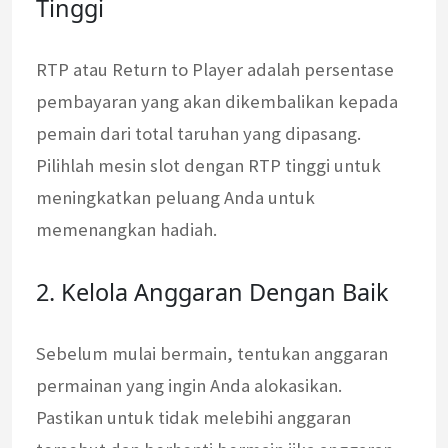
Tinggi
RTP atau Return to Player adalah persentase
pembayaran yang akan dikembalikan kepada
pemain dari total taruhan yang dipasang.
Pilihlah mesin slot dengan RTP tinggi untuk
meningkatkan peluang Anda untuk
memenangkan hadiah.
2. Kelola Anggaran Dengan Baik
Sebelum mulai bermain, tentukan anggaran
permainan yang ingin Anda alokasikan.
Pastikan untuk tidak melebihi anggaran