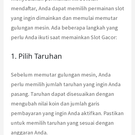
mendaftar, Anda dapat memilih permainan slot
yang ingin dimainkan dan memulai memutar
gulungan mesin. Ada beberapa langkah yang
perlu Anda ikuti saat memainkan Slot Gacor:
1. Pilih Taruhan
Sebelum memutar gulungan mesin, Anda
perlu memilih jumlah taruhan yang ingin Anda
pasang. Taruhan dapat disesuaikan dengan
mengubah nilai koin dan jumlah garis
pembayaran yang ingin Anda aktifkan. Pastikan
untuk memilih taruhan yang sesuai dengan
anggaran Anda.