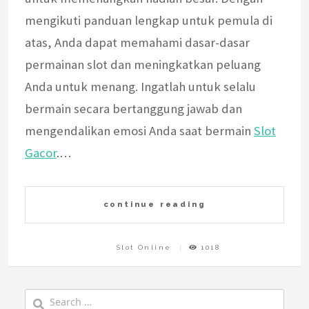
mengikuti panduan lengkap untuk pemula di
atas, Anda dapat memahami dasar-dasar
permainan slot dan meningkatkan peluang
Anda untuk menang. Ingatlah untuk selalu
bermain secara bertanggung jawab dan
mengendalikan emosi Anda saat bermain
Slot
Gacor
.…
continue reading
Slot Online
1018
Search