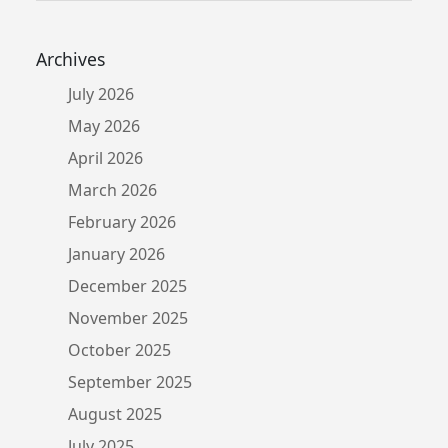
Archives
July 2026
May 2026
April 2026
March 2026
February 2026
January 2026
December 2025
November 2025
October 2025
September 2025
August 2025
July 2025