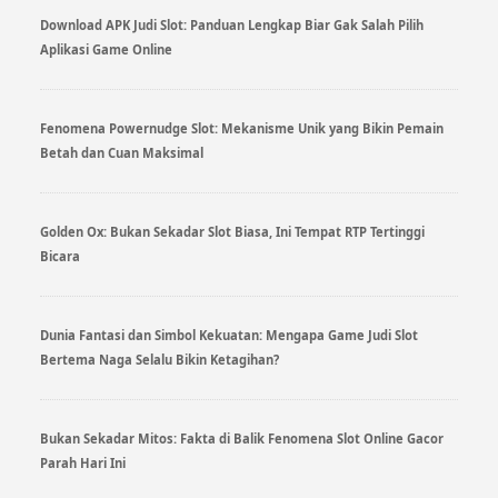
Download APK Judi Slot: Panduan Lengkap Biar Gak Salah Pilih
Aplikasi Game Online
Fenomena Powernudge Slot: Mekanisme Unik yang Bikin Pemain
Betah dan Cuan Maksimal
Golden Ox: Bukan Sekadar Slot Biasa, Ini Tempat RTP Tertinggi
Bicara
Dunia Fantasi dan Simbol Kekuatan: Mengapa Game Judi Slot
Bertema Naga Selalu Bikin Ketagihan?
Bukan Sekadar Mitos: Fakta di Balik Fenomena Slot Online Gacor
Parah Hari Ini