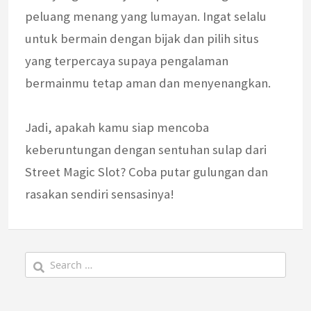
peluang menang yang lumayan. Ingat selalu
untuk bermain dengan bijak dan pilih situs
yang terpercaya supaya pengalaman
bermainmu tetap aman dan menyenangkan.
Jadi, apakah kamu siap mencoba
keberuntungan dengan sentuhan sulap dari
Street Magic Slot? Coba putar gulungan dan
rasakan sendiri sensasinya!
Search
for: