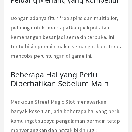
Peluang Menang yang Kompetitif
Dengan adanya fitur free spins dan multiplier,
peluang untuk mendapatkan jackpot atau
kemenangan besar jadi semakin terbuka. Ini
tentu bikin pemain makin semangat buat terus
mencoba peruntungan di game ini.
Beberapa Hal yang Perlu
Diperhatikan Sebelum Main
Meskipun Street Magic Slot menawarkan
banyak keseruan, ada beberapa hal yang perlu
kamu ingat supaya pengalaman bermain tetap
menyenangkan dan nggak bikin rugi: