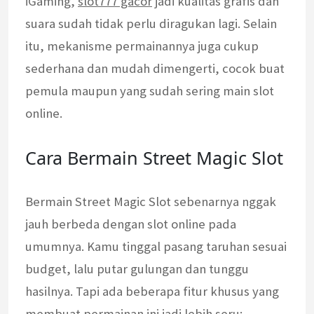
iGaming,
slot777 gacor
jadi kualitas grafis dan
suara sudah tidak perlu diragukan lagi. Selain
itu, mekanisme permainannya juga cukup
sederhana dan mudah dimengerti, cocok buat
pemula maupun yang sudah sering main slot
online.
Cara Bermain Street Magic Slot
Bermain Street Magic Slot sebenarnya nggak
jauh berbeda dengan slot online pada
umumnya. Kamu tinggal pasang taruhan sesuai
budget, lalu putar gulungan dan tunggu
hasilnya. Tapi ada beberapa fitur khusus yang
membuat permainan ini jadi lebih seru: