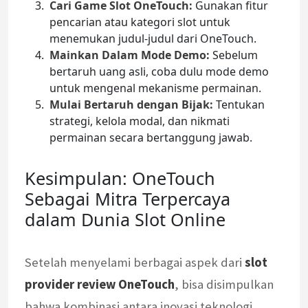
Cari Game Slot OneTouch:
Gunakan fitur
pencarian atau kategori slot untuk
menemukan judul-judul dari OneTouch.
Mainkan Dalam Mode Demo:
Sebelum
bertaruh uang asli, coba dulu mode demo
untuk mengenal mekanisme permainan.
Mulai Bertaruh dengan Bijak:
Tentukan
strategi, kelola modal, dan nikmati
permainan secara bertanggung jawab.
Kesimpulan: OneTouch
Sebagai Mitra Terpercaya
dalam Dunia Slot Online
Setelah menyelami berbagai aspek dari
slot
provider review OneTouch
, bisa disimpulkan
bahwa kombinasi antara inovasi teknologi,