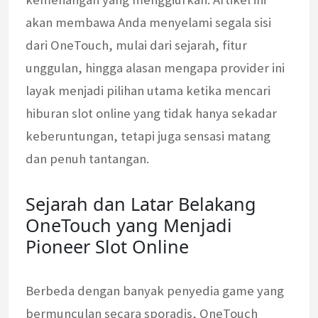
akan membawa Anda menyelami segala sisi
dari OneTouch, mulai dari sejarah, fitur
unggulan, hingga alasan mengapa provider ini
layak menjadi pilihan utama ketika mencari
hiburan slot online yang tidak hanya sekadar
keberuntungan, tetapi juga sensasi matang
dan penuh tantangan.
Sejarah dan Latar Belakang
OneTouch yang Menjadi
Pioneer Slot Online
Berbeda dengan banyak penyedia game yang
bermunculan secara sporadis, OneTouch