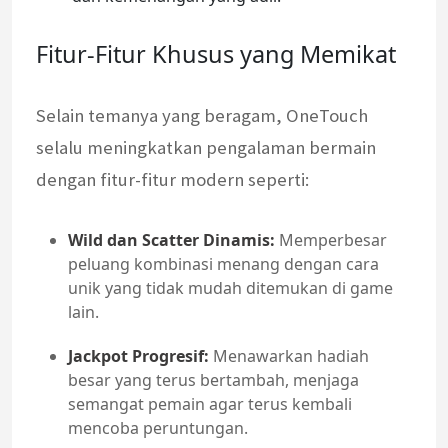
Fitur-Fitur Khusus yang Memikat
Selain temanya yang beragam, OneTouch
selalu meningkatkan pengalaman bermain
dengan fitur-fitur modern seperti:
Wild dan Scatter Dinamis:
Memperbesar
peluang kombinasi menang dengan cara
unik yang tidak mudah ditemukan di game
lain.
Jackpot Progresif:
Menawarkan hadiah
besar yang terus bertambah, menjaga
semangat pemain agar terus kembali
mencoba peruntungan.