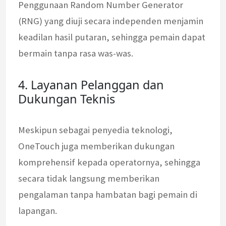
Penggunaan Random Number Generator
(RNG) yang diuji secara independen menjamin
keadilan hasil putaran, sehingga pemain dapat
bermain tanpa rasa was-was.
4. Layanan Pelanggan dan
Dukungan Teknis
Meskipun sebagai penyedia teknologi,
OneTouch juga memberikan dukungan
komprehensif kepada operatornya, sehingga
secara tidak langsung memberikan
pengalaman tanpa hambatan bagi pemain di
lapangan.