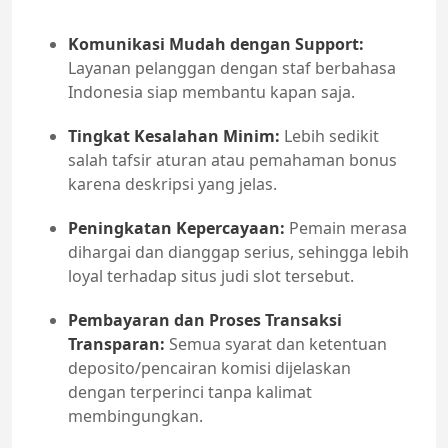
Komunikasi Mudah dengan Support:
Layanan pelanggan dengan staf berbahasa
Indonesia siap membantu kapan saja.
Tingkat Kesalahan Minim:
Lebih sedikit
salah tafsir aturan atau pemahaman bonus
karena deskripsi yang jelas.
Peningkatan Kepercayaan:
Pemain merasa
dihargai dan dianggap serius, sehingga lebih
loyal terhadap situs judi slot tersebut.
Pembayaran dan Proses Transaksi
Transparan:
Semua syarat dan ketentuan
deposito/pencairan komisi dijelaskan
dengan terperinci tanpa kalimat
membingungkan.