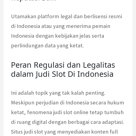
Utamakan platform legal dan berlisensi resmi
di Indonesia atau yang menerima pemain
Indonesia dengan kebijakan jelas serta
perlindungan data yang ketat.
Peran Regulasi dan Legalitas
dalam Judi Slot Di Indonesia
Ini adalah topik yang tak kalah penting.
Meskipun perjudian di Indonesia secara hukum
ketat, fenomena judi slot online tetap tumbuh
di ruang digital dengan berbagai cara adaptasi.
Situs judi slot yang menyediakan konten full