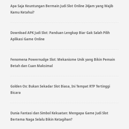
Apa Saja Keuntungan Bermain Judi Slot Online 24jam yang Wajib
Kamu Ketahui?
Download APK Judi Slot: Panduan Lengkap Biar Gak Salah Pilih
Aplikasi Game Online
Fenomena Powernudge Slot: Mekanisme Unik yang Bikin Pemain
Betah dan Cuan Maksimal
Golden Ox: Bukan Sekadar Slot Biasa, Ini Tempat RTP Tertinggi
Bicara
Dunia Fantasi dan Simbol Kekuatan: Mengapa Game Judi Slot
Bertema Naga Selalu Bikin Ketagihan?