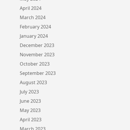
April 2024
March 2024
February 2024
January 2024
December 2023
November 2023
October 2023
September 2023
August 2023
July 2023
June 2023
May 2023
April 2023
March 2023