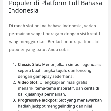
Populer di Platform Full Bahasa
Indonesia
Di ranah slot online bahasa Indonesia, varian
permainan sangat beragam dengan sisi kreatif
yang menggiurkan. Berikut beberapa tipe slot
populer yang patut Anda coba:
Classic Slot:
Menonjolkan simbol legendaris
seperti buah, angka tujuh, dan lonceng
dengan gameplay sederhana.
Video Slot:
Dilengkapi animasi grafis
menarik, tema-tema inspiratif, dan cerita di
balik jalannya permainan.
Progressive Jackpot:
Slot yang menawarkan
hadiah jackpot menggelinding dan nilai