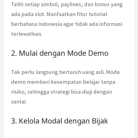
Teliti setiap simbol, paylines, dan bonus yang
ada pada slot. Manfaatkan fitur tutorial
berbahasa Indonesia agar tidak ada informasi
terlewatkan.
2. Mulai dengan Mode Demo
Tak perlu langsung bertaruh uang asli. Mode
demo memberi kesempatan belajar tanpa
risiko, sehingga strategi bisa diuji dengan
santai.
3. Kelola Modal dengan Bijak