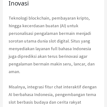
Inovasi
Teknologi blockchain, pembayaran kripto,
hingga kecerdasan buatan (AI) untuk
personalisasi pengalaman bermain menjadi
sorotan utama dunia slot digital. Situs yang
menyediakan layanan full bahasa Indonesia
juga diprediksi akan terus berinovasi agar
pengalaman bermain makin seru, lancar, dan
aman.
Misalnya, integrasi fitur chat interaktif dengan
AI berbahasa Indonesia, pengembangan tema
slot berbasis budaya dan cerita rakyat