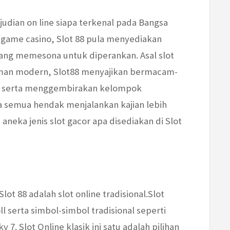
rjudian on line siapa terkenal pada Bangsa
 game casino, Slot 88 pula menyediakan
ang memesona untuk diperankan. Asal slot
kaman modern, Slot88 menyajikan bermacam-
t serta menggembirakan kelompok
kita semua hendak menjalankan kajian lebih
eka jenis slot gacor apa disediakan di Slot
Slot 88 adalah slot online tradisional.Slot
ll serta simbol-simbol tradisional seperti
7. Slot Online klasik ini satu adalah pilihan