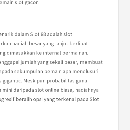
emain slot gacor.
enarik dalam Slot 88 adalah slot
rkan hadiah besar yang lanjut berlipat
ang dimasukkan ke internal permainan.
enggapai jumlah yang sekali besar, membuat
 kepada sekumpulan pemain apa menelusuri
gigantic. Meskipun probabilitas guna
ini daripada slot online biasa, hadiahnya
gresif beralih opsi yang terkenal pada Slot