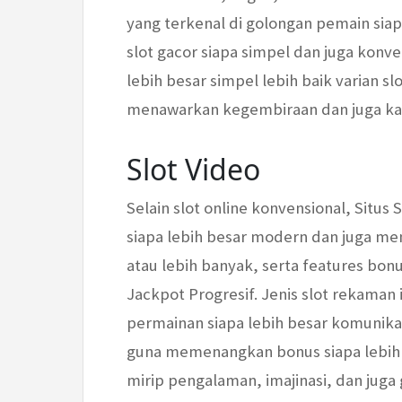
yang terkenal di golongan pemain si
slot gacor siapa simpel dan juga konv
lebih besar simpel lebih baik varian slo
menawarkan kegembiraan dan juga kapa
Slot Video
Selain slot online konvensional, Situs 
siapa lebih besar modern dan juga mem
atau lebih banyak, serta features bonus
Jackpot Progresif. Jenis slot rekama
permainan siapa lebih besar komunikat
guna memenangkan bonus siapa lebih
mirip pengalaman, imajinasi, dan jug