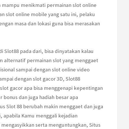
pan mampu menikmati permainan slot online
 slot online mobile yang satu ini, pelaku
engan masa dan lokasi guna bisa merasakan
 di Slot88 pada dari, bisa dinyatakan kalau
alternatif permainan slot yang menggaet
isional sampai dengan slot online video
sampai dengan slot gacor 3D, Slot88
ot gacor apa bisa menggenapi kepentingan
ur bonus dan juga hadiah besar apa
us Slot 88 berubah makin menggaet dan juga
, apabila Kamu menggali kejadian
a mengasyikkan serta menguntungkan, Situs