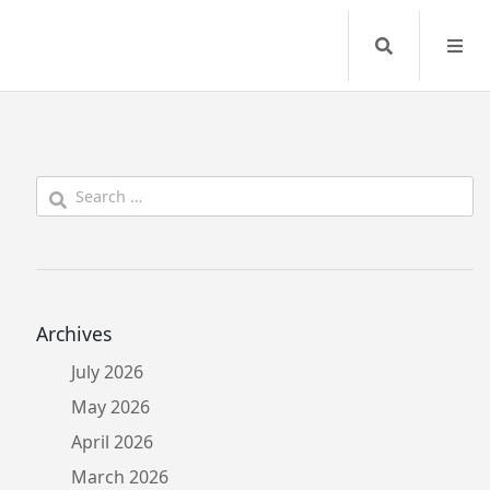
Search
Search
for:
Archives
July 2026
May 2026
April 2026
March 2026