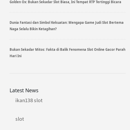
Golden Ox: Bukan Sekadar Slot Biasa, Ini Tempat RTP Tertinggi Bicara
Dunia Fantasi dan Simbol Kekuatan: Mengapa Game Judi Slot Bertema
Naga Selalu Bikin Ketagihan?
Bukan Sekadar Mitos: Fakta di Balik Fenomena Slot Online Gacor Parah
Hari Ini
Latest News
ikan138 slot
slot