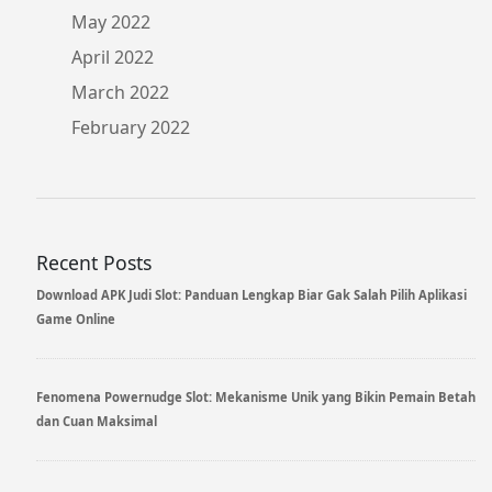
May 2022
April 2022
March 2022
February 2022
Recent Posts
Download APK Judi Slot: Panduan Lengkap Biar Gak Salah Pilih Aplikasi
Game Online
Fenomena Powernudge Slot: Mekanisme Unik yang Bikin Pemain Betah
dan Cuan Maksimal