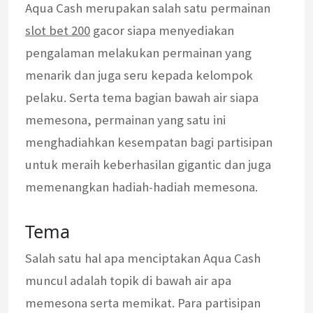
Aqua Cash merupakan salah satu permainan
slot bet 200
gacor siapa menyediakan
pengalaman melakukan permainan yang
menarik dan juga seru kepada kelompok
pelaku. Serta tema bagian bawah air siapa
memesona, permainan yang satu ini
menghadiahkan kesempatan bagi partisipan
untuk meraih keberhasilan gigantic dan juga
memenangkan hadiah-hadiah memesona.
Tema
Salah satu hal apa menciptakan Aqua Cash
muncul adalah topik di bawah air apa
memesona serta memikat. Para partisipan