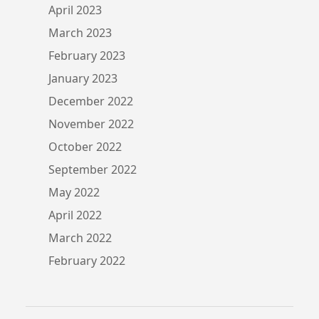
April 2023
March 2023
February 2023
January 2023
December 2022
November 2022
October 2022
September 2022
May 2022
April 2022
March 2022
February 2022