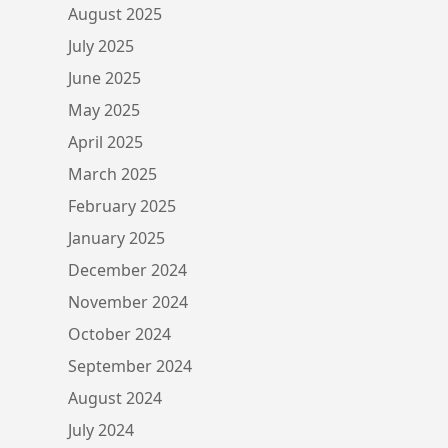
August 2025
July 2025
June 2025
May 2025
April 2025
March 2025
February 2025
January 2025
December 2024
November 2024
October 2024
September 2024
August 2024
July 2024