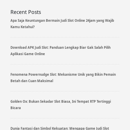
Recent Posts
Apa Saja Keuntungan Bermain Judi Slot Online 24jam yang Wajib
Kamu Ketahui?
Download APK Judi Slot: Panduan Lengkap Biar Gak Salah Pilih
Aplikasi Game Online
Fenomena Powernudge Slot: Mekanisme Unik yang Bikin Pemain
Betah dan Cuan Maksimal
Golden Ox: Bukan Sekadar Slot Biasa, Ini Tempat RTP Tertinggi
Bicara
Dunia Fantasi dan Simbol Kekuatan: Mengapa Game Judi Slot