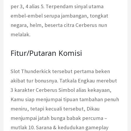
per 3, 4 alias 5. Terpendam sinyal utama
embel-embel serupa jambangan, tongkat
negara, helm, beserta citra Cerberus nun
melalak.
Fitur/Putaran Komisi
Slot Thunderkick tersebut pertama beken
akibat tur bonusnya. Tatkala Engkau merebut
3 karakter Cerberus Simbol alias kekayaan,
Kamu siap menjumpai tipuan tambahan penuh
meniru, tetapi kecuali tersebut, Dikau
menjumpai jatah bunga babak percuma –
mutlak 10. Sarana & kedudukan gameplay