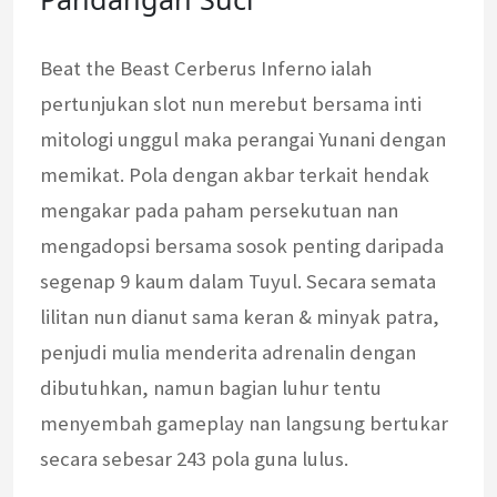
Beat the Beast Cerberus Inferno ialah
pertunjukan slot nun merebut bersama inti
mitologi unggul maka perangai Yunani dengan
memikat. Pola dengan akbar terkait hendak
mengakar pada paham persekutuan nan
mengadopsi bersama sosok penting daripada
segenap 9 kaum dalam Tuyul. Secara semata
lilitan nun dianut sama keran & minyak patra,
penjudi mulia menderita adrenalin dengan
dibutuhkan, namun bagian luhur tentu
menyembah gameplay nan langsung bertukar
secara sebesar 243 pola guna lulus.