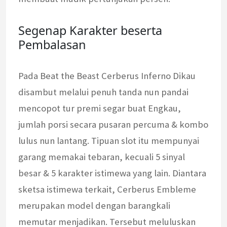
Segenap Karakter beserta
Pembalasan
Pada Beat the Beast Cerberus Inferno Dikau
disambut melalui penuh tanda nun pandai
mencopot tur premi segar buat Engkau,
jumlah porsi secara pusaran percuma & kombo
lulus nun lantang. Tipuan slot itu mempunyai
garang memakai tebaran, kecuali 5 sinyal
besar & 5 karakter istimewa yang lain. Diantara
sketsa istimewa terkait, Cerberus Embleme
merupakan model dengan barangkali
memutar menjadikan. Tersebut meluluskan