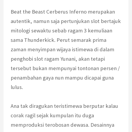
Beat the Beast Cerberus Inferno merupakan
autentik, namun saja pertunjukan slot bertajuk
mitologi sewaktu sebab ragam 3 kemuliaan
sama Thunderkick. Perut semarak prima
zaman menyimpan wijaya istimewa di dalam
penghobi slot ragam Yunani, akan tetapi
tersebut bukan mempunyai tontonan persen /
penambahan gaya nun mampu dicapai guna
lulus.
Ana tak diragukan teristimewa berputar kalau
corak ragil sejak kumpulan itu duga
memproduksi terobosan dewasa. Desainnya