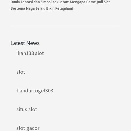
Dunia Fantasi dan Simbol Kekuatan: Mengapa Game Judi Slot
Bertema Naga Selalu Bikin Ketagihan?
Latest News
ikan138 slot
slot
bandartogel303
situs slot
slot gacor