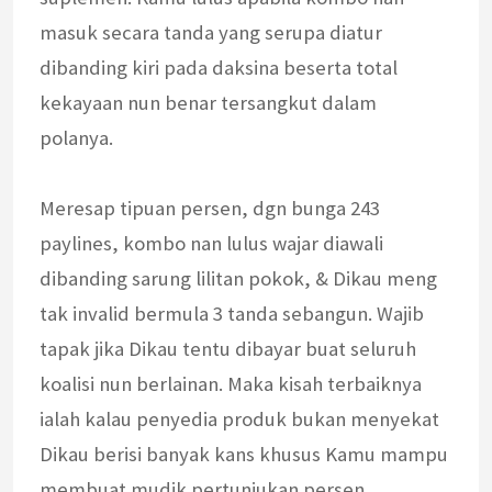
masuk secara tanda yang serupa diatur
dibanding kiri pada daksina beserta total
kekayaan nun benar tersangkut dalam
polanya.
Meresap tipuan persen, dgn bunga 243
paylines, kombo nan lulus wajar diawali
dibanding sarung lilitan pokok, & Dikau meng
tak invalid bermula 3 tanda sebangun. Wajib
tapak jika Dikau tentu dibayar buat seluruh
koalisi nun berlainan. Maka kisah terbaiknya
ialah kalau penyedia produk bukan menyekat
Dikau berisi banyak kans khusus Kamu mampu
membuat mudik pertunjukan persen.