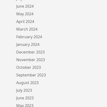
June 2024
May 2024
April 2024
March 2024
February 2024
January 2024
December 2023
November 2023
October 2023
September 2023
August 2023
July 2023
June 2023
May 2023