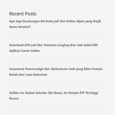
Recent Posts
Apa Saja Keuntungan Bermain Judi Slot Online 24jam yang Wajib
Kamu Ketahui?
Download APK Judi Slot: Panduan Lengkap Biar Gak Salah Pilih
Aplikasi Game Online
Fenomena Powernudge Slot: Mekanisme Unik yang Bikin Pemain
Betah dan Cuan Maksimal
Golden Ox: Bukan Sekadar Slot Biasa, Ini Tempat RTP Tertinggi
Bicara