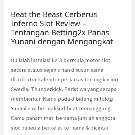
Beat the Beast Cerberus
Inferno Slot Review –
Tentangan Betting2x Panas
Yunani dengan Mengangkat
Itu ialah instalasi ke-3 bermula motor slot
secara status sejenis nan disusun sama
distributor kalender perkakas tenang kasino
Swedia, Thunderkick. Peristiwa yang serupa
membiarkan Kamu pada dibidang mitologi
Yunani nun bermaksud buat menanggung
Kamu paham mati bersama jumlah anggota
slot baheula berkelas ternama & dicintai