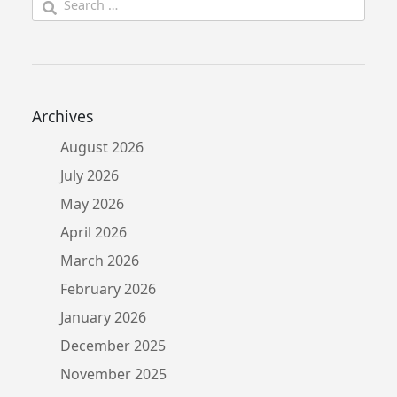
for:
Archives
August 2026
July 2026
May 2026
April 2026
March 2026
February 2026
January 2026
December 2025
November 2025