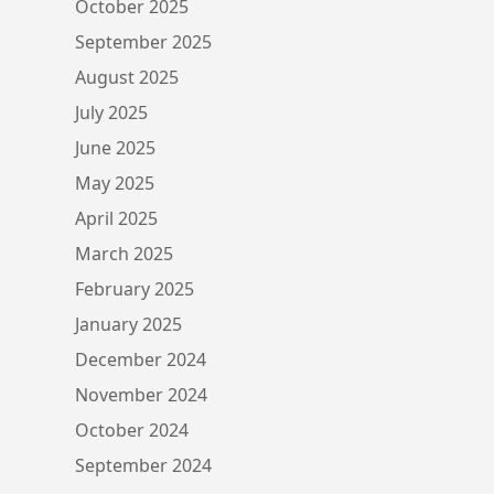
October 2025
September 2025
August 2025
July 2025
June 2025
May 2025
April 2025
March 2025
February 2025
January 2025
December 2024
November 2024
October 2024
September 2024