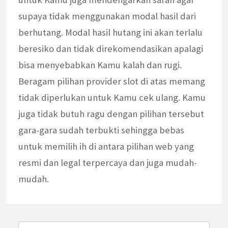
supaya tidak menggunakan modal hasil dari
berhutang. Modal hasil hutang ini akan terlalu
beresiko dan tidak direkomendasikan apalagi
bisa menyebabkan Kamu kalah dan rugi.
Beragam pilihan provider slot di atas memang
tidak diperlukan untuk Kamu cek ulang. Kamu
juga tidak butuh ragu dengan pilihan tersebut
gara-gara sudah terbukti sehingga bebas
untuk memilih ih di antara pilihan web yang
resmi dan legal terpercaya dan juga mudah-
mudah.
Search