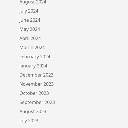
August 2024
July 2024
June 2024
May 2024
April 2024
March 2024
February 2024
January 2024
December 2023
November 2023
October 2023
September 2023
August 2023
July 2023