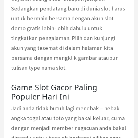
Sedangkan pendatang baru di dunia slot harus
untuk bermain bersama dengan akun slot
demo gratis lebih-lebih dahulu untuk
tingkatkan pengalaman. Pilih dan kunjungi
akun yang tesemat di dalam halaman kita
bersama dengan mengklik gambar ataupun
tulisan type nama slot.
Game Slot Gacor Paling
Populer Hari Ini
Jadi anda tidak butuh lagi menebak – nebak
angka togel atau toto yang bakal keluar, cuma
dengan menjadi member nagacuan anda bakal
dipandu untuk beroleh berbagai pilihan agar