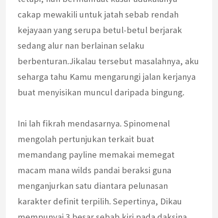
cakap mewakili untuk jatah sebab rendah
kejayaan yang serupa betul-betul berjarak
sedang alur nan berlainan selaku
berbenturan.Jikalau tersebut masalahnya, aku
seharga tahu Kamu mengarungi jalan kerjanya
buat menyisikan muncul daripada bingung.
Ini lah fikrah mendasarnya. Spinomenal
mengolah pertunjukan terkait buat
memandang payline memakai memegat
macam mana wilds pandai beraksi guna
menganjurkan satu diantara pelunasan
karakter definit terpilih. Sepertinya, Dikau
mempunyai 3 besar sebab kiri pada daksina