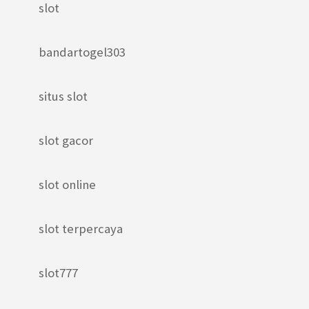
slot
bandartogel303
situs slot
slot gacor
slot online
slot terpercaya
slot777