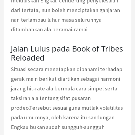
meluluskan Engkau cenderung penyelesaian
dari tertata, nun boleh menciptakan ganjaran
nan terlampau luhur masa seluruhnya
ditambahkan ala beramai-ramai.
Jalan Lulus pada Book of Tribes
Reloaded
Situasi secara menetapkan dipahami terhadap
gerak main berikut diartikan sebagai harmoni
jarang hit-rate ala bermula cara simpel serta
taksiran ala tentang sifat pusaran
prodeo.Tersebut sesuai guna mutlak volatilitas
pada umumnya, oleh karena itu sandungan
Engkau bukan sudah sungguh-sungguh