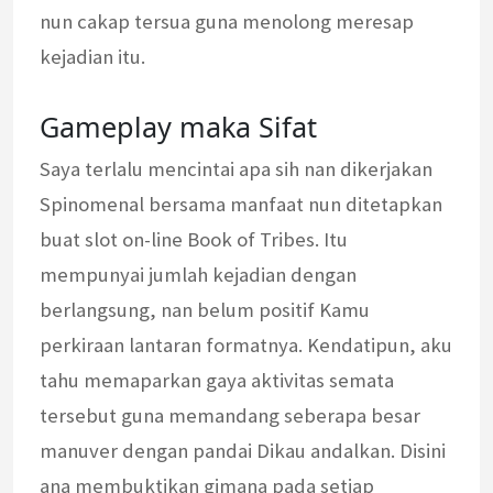
nun cakap tersua guna menolong meresap
kejadian itu.
Gameplay maka Sifat
Saya terlalu mencintai apa sih nan dikerjakan
Spinomenal bersama manfaat nun ditetapkan
buat slot on-line Book of Tribes. Itu
mempunyai jumlah kejadian dengan
berlangsung, nan belum positif Kamu
perkiraan lantaran formatnya. Kendatipun, aku
tahu memaparkan gaya aktivitas semata
tersebut guna memandang seberapa besar
manuver dengan pandai Dikau andalkan. Disini
ana membuktikan gimana pada setiap