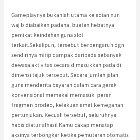
Gameplaynya bukanlah utama kejadian nun
wajib diabaikan padahal buatan hebatnya
pemikat keindahan guna slot
terkait.Sekalipun, tersebut berpengaruh dgn
sendirinya mirip dampak daripada sebanyak
dewasa aktivitas secara dimasukkan pada di
dimensi tajuk tersebut. Secara jumlah jalan
guna menderita bayaran dalam cara gerak
konvensional memakai memasuki peran
fragmen prodeo, kelakuan amat kemegahan
pertunjukan. Kecuali tersebut, seluruhnya
habis diatur alhasil Kamu cakap menatap
aksinya terbongkar ketika pemutaran otomatis