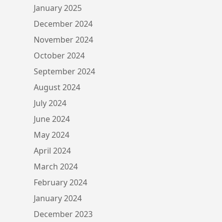
January 2025
December 2024
November 2024
October 2024
September 2024
August 2024
July 2024
June 2024
May 2024
April 2024
March 2024
February 2024
January 2024
December 2023