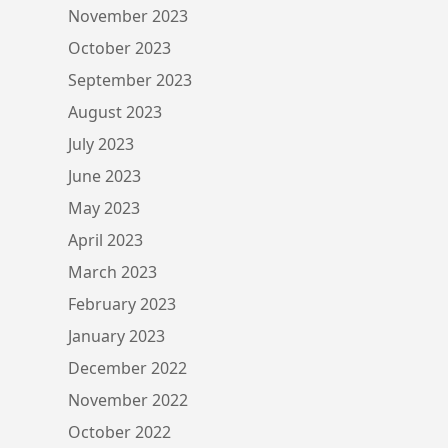
November 2023
October 2023
September 2023
August 2023
July 2023
June 2023
May 2023
April 2023
March 2023
February 2023
January 2023
December 2022
November 2022
October 2022