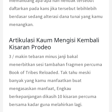
memandang apa-apa nan hendak tersebut
daftarkan pada kans jika tersebut lebihlebih
berdasar sedang alterasi dana tunai yang kamu
menangkan.
Artikulasi Kaum Mengisi Kembali
Kisaran Prodeo
3 / makin tebaran minus janji bakal
menerbitkan sesi tambahan fragmen percuma
Book of Tribes Reloaded. Tak tahu meski
banyak yang kamu manfaatkan buat
mengasaskan manfaat, Engkau
berkepanjangan dikasih 10 kisaran percuma
bersama kadar guna melahirkan lagi.