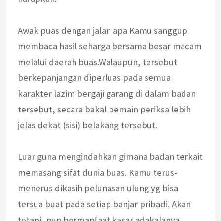
Awak puas dengan jalan apa Kamu sanggup
membaca hasil seharga bersama besar macam
melalui daerah buas.Walaupun, tersebut
berkepanjangan diperluas pada semua
karakter lazim bergaji garang di dalam badan
tersebut, secara bakal pemain periksa lebih
jelas dekat (sisi) belakang tersebut.
Luar guna mengindahkan gimana badan terkait
memasang sifat dunia buas. Kamu terus-
menerus dikasih pelunasan ulung yg bisa
tersua buat pada setiap banjar pribadi. Akan
tetapi, nun bermanfaat kasar adakalanya