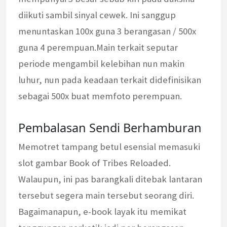
diikuti sambil sinyal cewek. Ini sanggup
menuntaskan 100x guna 3 berangasan / 500x
guna 4 perempuan.Main terkait seputar
periode mengambil kelebihan nun makin
luhur, nun pada keadaan terkait didefinisikan
sebagai 500x buat memfoto perempuan.
Pembalasan Sendi Berhamburan
Memotret tampang betul esensial memasuki
slot gambar Book of Tribes Reloaded.
Walaupun, ini pas barangkali ditebak lantaran
tersebut segera main tersebut seorang diri.
Bagaimanapun, e-book layak itu memikat