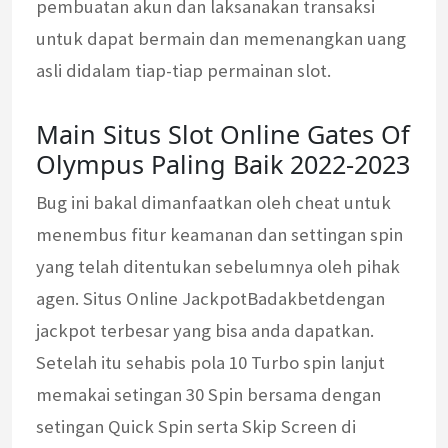
pembuatan akun dan laksanakan transaksi
untuk dapat bermain dan memenangkan uang
asli didalam tiap-tiap permainan slot.
Main Situs Slot Online Gates Of
Olympus Paling Baik 2022-2023
Bug ini bakal dimanfaatkan oleh cheat untuk
menembus fitur keamanan dan settingan spin
yang telah ditentukan sebelumnya oleh pihak
agen. Situs Online JackpotBadakbetdengan
jackpot terbesar yang bisa anda dapatkan.
Setelah itu sehabis pola 10 Turbo spin lanjut
memakai setingan 30 Spin bersama dengan
setingan Quick Spin serta Skip Screen di