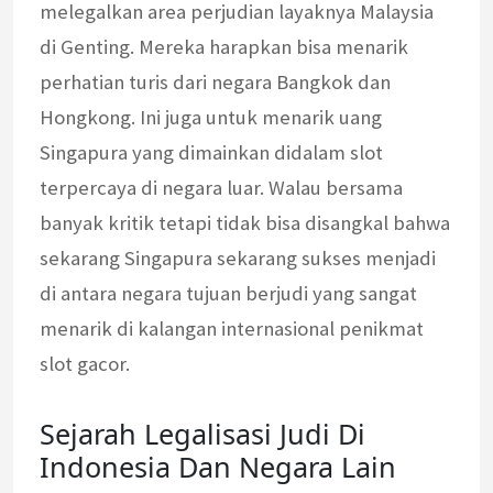
melegalkan area perjudian layaknya Malaysia
di Genting. Mereka harapkan bisa menarik
perhatian turis dari negara Bangkok dan
Hongkong. Ini juga untuk menarik uang
Singapura yang dimainkan didalam slot
terpercaya di negara luar. Walau bersama
banyak kritik tetapi tidak bisa disangkal bahwa
sekarang Singapura sekarang sukses menjadi
di antara negara tujuan berjudi yang sangat
menarik di kalangan internasional penikmat
slot gacor.
Sejarah Legalisasi Judi Di
Indonesia Dan Negara Lain