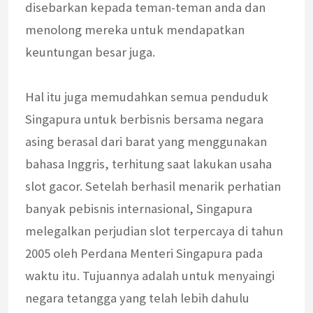
disebarkan kepada teman-teman anda dan
menolong mereka untuk mendapatkan
keuntungan besar juga.
Hal itu juga memudahkan semua penduduk
Singapura untuk berbisnis bersama negara
asing berasal dari barat yang menggunakan
bahasa Inggris, terhitung saat lakukan usaha
slot gacor. Setelah berhasil menarik perhatian
banyak pebisnis internasional, Singapura
melegalkan perjudian slot terpercaya di tahun
2005 oleh Perdana Menteri Singapura pada
waktu itu. Tujuannya adalah untuk menyaingi
negara tetangga yang telah lebih dahulu