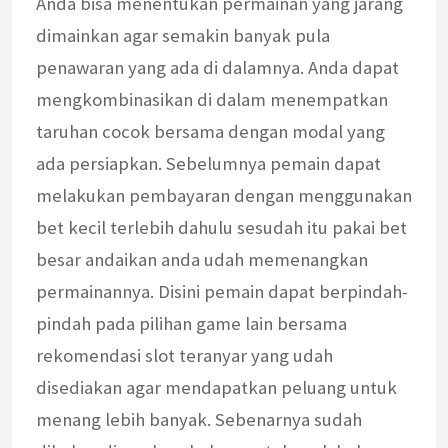
Anda bisa menentukan permainan yang jarang
dimainkan agar semakin banyak pula
penawaran yang ada di dalamnya. Anda dapat
mengkombinasikan di dalam menempatkan
taruhan cocok bersama dengan modal yang
ada persiapkan. Sebelumnya pemain dapat
melakukan pembayaran dengan menggunakan
bet kecil terlebih dahulu sesudah itu pakai bet
besar andaikan anda udah memenangkan
permainannya. Disini pemain dapat berpindah-
pindah pada pilihan game lain bersama
rekomendasi slot teranyar yang udah
disediakan agar mendapatkan peluang untuk
menang lebih banyak. Sebenarnya sudah