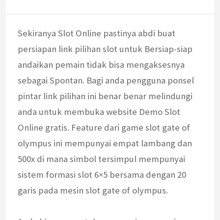
Sekiranya Slot Online pastinya abdi buat
persiapan link pilihan slot untuk Bersiap-siap
andaikan pemain tidak bisa mengaksesnya
sebagai Spontan. Bagi anda pengguna ponsel
pintar link pilihan ini benar benar melindungi
anda untuk membuka website Demo Slot
Online gratis. Feature dari game slot gate of
olympus ini mempunyai empat lambang dan
500x di mana simbol tersimpul mempunyai
sistem formasi slot 6×5 bersama dengan 20
garis pada mesin slot gate of olympus.