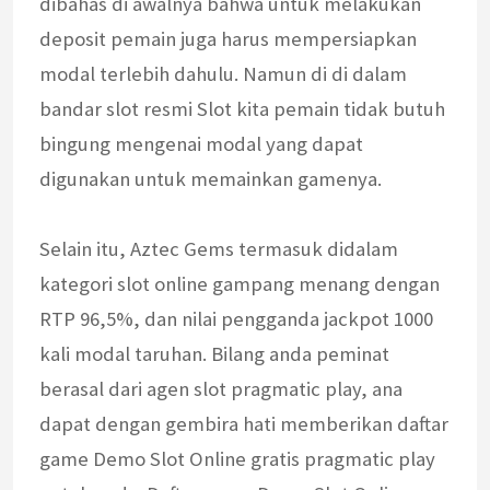
dibahas di awalnya bahwa untuk melakukan
deposit pemain juga harus mempersiapkan
modal terlebih dahulu. Namun di di dalam
bandar slot resmi Slot kita pemain tidak butuh
bingung mengenai modal yang dapat
digunakan untuk memainkan gamenya.
Selain itu, Aztec Gems termasuk didalam
kategori slot online gampang menang dengan
RTP 96,5%, dan nilai pengganda jackpot 1000
kali modal taruhan. Bilang anda peminat
berasal dari agen slot pragmatic play, ana
dapat dengan gembira hati memberikan daftar
game Demo Slot Online gratis pragmatic play