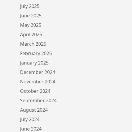
July 2025
June 2025
May 2025
April 2025
March 2025
February 2025
January 2025
December 2024
November 2024
October 2024
September 2024
August 2024
July 2024
June 2024