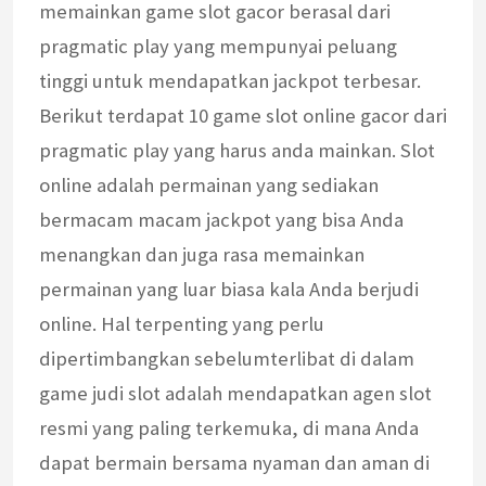
memainkan game slot gacor berasal dari
pragmatic play yang mempunyai peluang
tinggi untuk mendapatkan jackpot terbesar.
Berikut terdapat 10 game slot online gacor dari
pragmatic play yang harus anda mainkan. Slot
online adalah permainan yang sediakan
bermacam macam jackpot yang bisa Anda
menangkan dan juga rasa memainkan
permainan yang luar biasa kala Anda berjudi
online. Hal terpenting yang perlu
dipertimbangkan sebelumterlibat di dalam
game judi slot adalah mendapatkan agen slot
resmi yang paling terkemuka, di mana Anda
dapat bermain bersama nyaman dan aman di