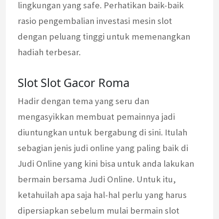
lingkungan yang safe. Perhatikan baik-baik
rasio pengembalian investasi mesin slot
dengan peluang tinggi untuk memenangkan
hadiah terbesar.
Slot Slot Gacor Roma
Hadir dengan tema yang seru dan
mengasyikkan membuat pemainnya jadi
diuntungkan untuk bergabung di sini. Itulah
sebagian jenis judi online yang paling baik di
Judi Online yang kini bisa untuk anda lakukan
bermain bersama Judi Online. Untuk itu,
ketahuilah apa saja hal-hal perlu yang harus
dipersiapkan sebelum mulai bermain slot