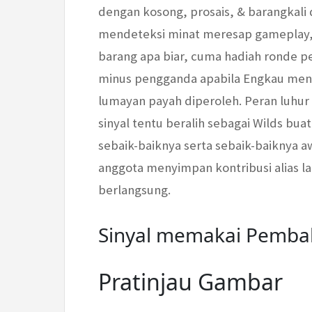
dengan kosong, prosais, & barangkali 
mendeteksi minat meresap gameplay,
barang apa biar, cuma hadiah ronde
minus pengganda apabila Engkau mend
lumayan payah diperoleh. Peran luhur y
sinyal tentu beralih sebagai Wilds bua
sebaik-baiknya serta sebaik-baiknya a
anggota menyimpan kontribusi alias l
berlangsung.
Sinyal memakai Pemba
Pratinjau Gambar