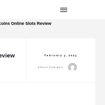
oins Online Slots Review
Review