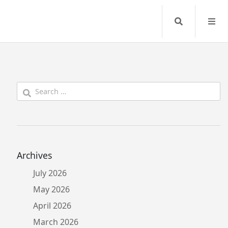
Search
Search
for:
Archives
July 2026
May 2026
April 2026
March 2026