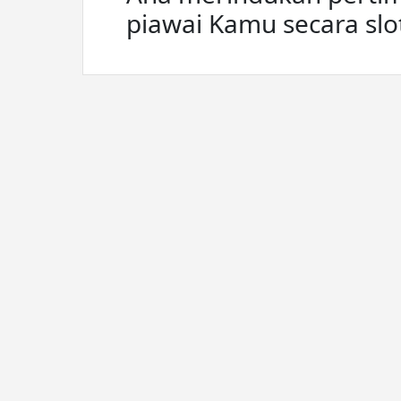
piawai Kamu secara slot