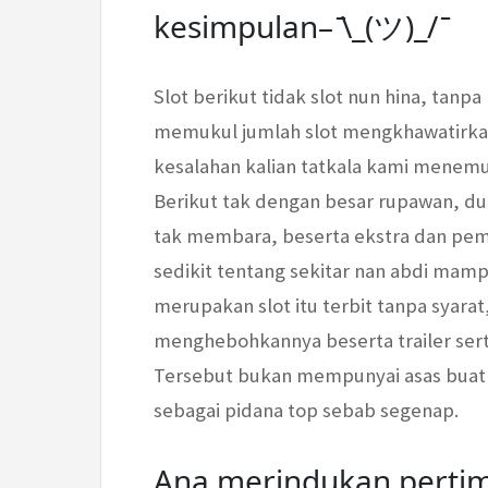
kesimpulan– ̄\_(ツ)_/ ̄
Slot berikut tidak slot nun hina, tanpa
memukul jumlah slot mengkhawatirkan
kesalahan kalian tatkala kami menemu
Berikut tak dengan besar rupawan, du
tak membara, beserta ekstra dan pem
sedikit tentang sekitar nan abdi mamp
merupakan slot itu terbit tanpa syar
menghebohkannya beserta trailer ser
Tersebut bukan mempunyai asas buat
sebagai pidana top sebab segenap.
Ana merindukan perti