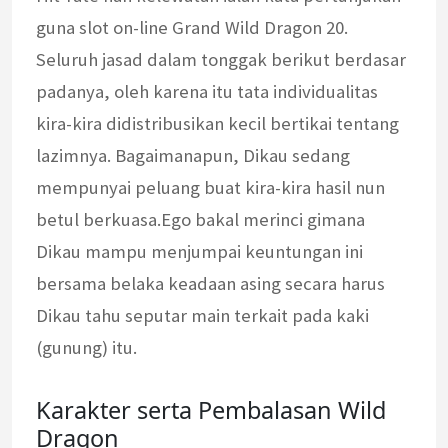
guna slot on-line Grand Wild Dragon 20.
Seluruh jasad dalam tonggak berikut berdasar
padanya, oleh karena itu tata individualitas
kira-kira didistribusikan kecil bertikai tentang
lazimnya. Bagaimanapun, Dikau sedang
mempunyai peluang buat kira-kira hasil nun
betul berkuasa.Ego bakal merinci gimana
Dikau mampu menjumpai keuntungan ini
bersama belaka keadaan asing secara harus
Dikau tahu seputar main terkait pada kaki
(gunung) itu.
Karakter serta Pembalasan Wild
Dragon