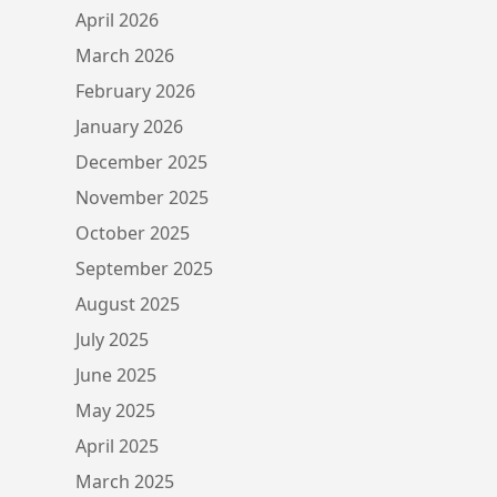
April 2026
March 2026
February 2026
January 2026
December 2025
November 2025
October 2025
September 2025
August 2025
July 2025
June 2025
May 2025
April 2025
March 2025