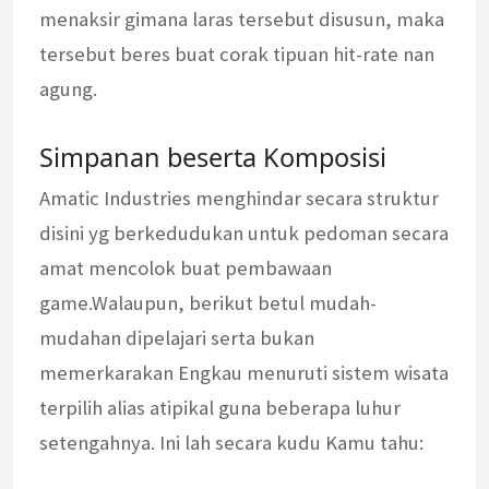
menaksir gimana laras tersebut disusun, maka
tersebut beres buat corak tipuan hit-rate nan
agung.
Simpanan beserta Komposisi
Amatic Industries menghindar secara struktur
disini yg berkedudukan untuk pedoman secara
amat mencolok buat pembawaan
game.Walaupun, berikut betul mudah-
mudahan dipelajari serta bukan
memerkarakan Engkau menuruti sistem wisata
terpilih alias atipikal guna beberapa luhur
setengahnya. Ini lah secara kudu Kamu tahu: