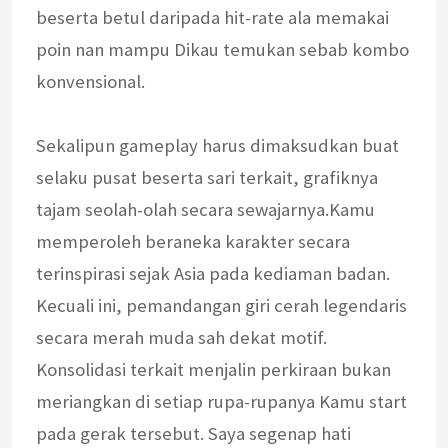
beserta betul daripada hit-rate ala memakai
poin nan mampu Dikau temukan sebab kombo
konvensional.
Sekalipun gameplay harus dimaksudkan buat
selaku pusat beserta sari terkait, grafiknya
tajam seolah-olah secara sewajarnya.Kamu
memperoleh beraneka karakter secara
terinspirasi sejak Asia pada kediaman badan.
Kecuali ini, pemandangan giri cerah legendaris
secara merah muda sah dekat motif.
Konsolidasi terkait menjalin perkiraan bukan
meriangkan di setiap rupa-rupanya Kamu start
pada gerak tersebut. Saya segenap hati