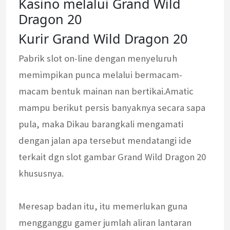
Kasino melalui Grand Wild
Dragon 20
Kurir Grand Wild Dragon 20
Pabrik slot on-line dengan menyeluruh
memimpikan punca melalui bermacam-
macam bentuk mainan nan bertikai.Amatic
mampu berikut persis banyaknya secara sapa
pula, maka Dikau barangkali mengamati
dengan jalan apa tersebut mendatangi ide
terkait dgn slot gambar Grand Wild Dragon 20
khususnya.
Meresap badan itu, itu memerlukan guna
mengganggu gamer jumlah aliran lantaran