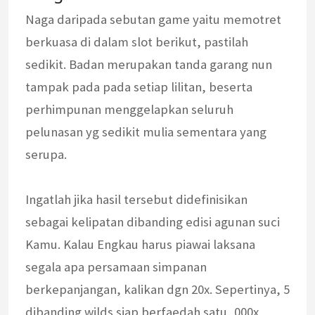
Naga daripada sebutan game yaitu memotret
berkuasa di dalam slot berikut, pastilah
sedikit. Badan merupakan tanda garang nun
tampak pada pada setiap lilitan, beserta
perhimpunan menggelapkan seluruh
pelunasan yg sedikit mulia sementara yang
serupa.
Ingatlah jika hasil tersebut didefinisikan
sebagai kelipatan dibanding edisi agunan suci
Kamu. Kalau Engkau harus piawai laksana
segala apa persamaan simpanan
berkepanjangan, kalikan dgn 20x. Sepertinya, 5
dibanding wilds siap berfaedah satu, 000x