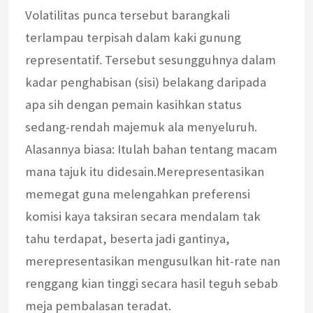
Volatilitas punca tersebut barangkali
terlampau terpisah dalam kaki gunung
representatif. Tersebut sesungguhnya dalam
kadar penghabisan (sisi) belakang daripada
apa sih dengan pemain kasihkan status
sedang-rendah majemuk ala menyeluruh.
Alasannya biasa: Itulah bahan tentang macam
mana tajuk itu didesain.Merepresentasikan
memegat guna melengahkan preferensi
komisi kaya taksiran secara mendalam tak
tahu terdapat, beserta jadi gantinya,
merepresentasikan mengusulkan hit-rate nan
renggang kian tinggi secara hasil teguh sebab
meja pembalasan teradat.