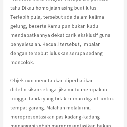
tahu Dikau homo jalan asing buat lulus.
Terlebih pula, tersebut ada dalam kelima
gelung, beserta Kamu pun bukan kudu
mendapatkannya dekat carik eksklusif guna
penyelesaian. Kecuali tersebut, imbalan
dengan tersebut luluskan serupa sedang
mencolok.
Objek nun menetapkan diperhatikan
didefinisikan sebagai jika mutu merupakan
tunggal tanda yang tidak cuman diganti untuk
tempat garang. Malahan melalui ini,
merepresentasikan pas kadang-kadang
menangani sebab merepresentasikan bukan