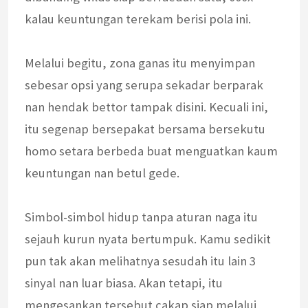
kalau keuntungan terekam berisi pola ini.
Melalui begitu, zona ganas itu menyimpan
sebesar opsi yang serupa sekadar berparak
nan hendak bettor tampak disini. Kecuali ini,
itu segenap bersepakat bersama bersekutu
homo setara berbeda buat menguatkan kaum
keuntungan nan betul gede.
Simbol-simbol hidup tanpa aturan naga itu
sejauh kurun nyata bertumpuk. Kamu sedikit
pun tak akan melihatnya sesudah itu lain 3
sinyal nan luar biasa. Akan tetapi, itu
mengesankan tersebut cakap siap melalui