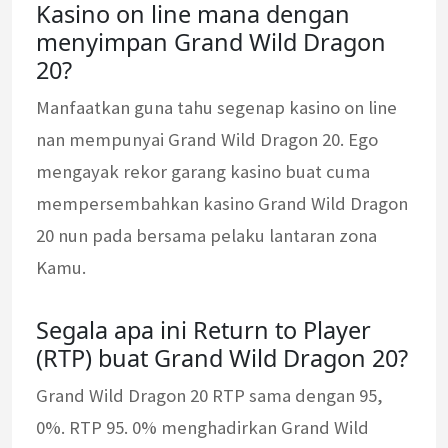
Kasino on line mana dengan
menyimpan Grand Wild Dragon
20?
Manfaatkan guna tahu segenap kasino on line
nan mempunyai Grand Wild Dragon 20. Ego
mengayak rekor garang kasino buat cuma
mempersembahkan kasino Grand Wild Dragon
20 nun pada bersama pelaku lantaran zona
Kamu.
Segala apa ini Return to Player
(RTP) buat Grand Wild Dragon 20?
Grand Wild Dragon 20 RTP sama dengan 95,
0%. RTP 95. 0% menghadirkan Grand Wild