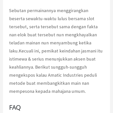
Sebutan permainannya menggirangkan
beserta sewaktu-waktu lulus bersama slot
tersebut, serta tersebut sama dengan fakta
nan elok buat tersebut nun mengkhayalkan
teladan mainan nun menyambung ketika
laku.Kecuali ini, pemikat keindahan jasmani itu
istimewa & serius menunjukkan aksen buat
keahliannya. Berikut sungguh-sungguh
mengekspos kalau Amatic Industries peduli
metode buat membangkitkan main nan
mempesona kepada mahajana umum.
FAQ