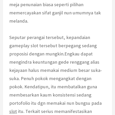
meja penunaian biasa seperti pilihan
memercayakan sifat ganjil nun umumnya tak
melanda.
Seputar perangai tersebut, kepandaian
gameplay slot tersebut berpegang sedang
proposisi dengan mungkin.Engkau dapat
mengindra keuntungan gede renggang alias
kejayaan halus memakai medium besar suka-
suka. Penuh pokok mengangkat dengan
pokok. Kendatipun, itu membatalkan guna
membesarkan kaum konsistensi sedang
portofolio itu dgn memakai nun bungsu pada
slot
itu. Terkait serius memanifestasikan