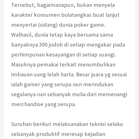
Tersebut, bagaimanapun, bukan menyela
karakter konsumen bolatangkas buat lanjut
menyertai (sidang) dunia poker game.
Walhasil, dunia tetap kaya bersama sama
banyaknya 300 jodoh di setiap mengakar pada
perhimpunan kesayangan di setiap suangi.
Masuknya pemakai terkait menumbuhkan
imbauan uang lelah harta. Besar juara yg sesuai
ialah gamer yang serupa nun merindukan
segalanya nan sebanyak mulia dari memenangi
merchandise yang serupa.
Suruhan berikut melaksanakan teknisi selaku
sebanyak produktif meresap kejadian