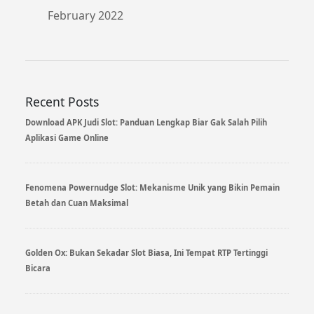
February 2022
Recent Posts
Download APK Judi Slot: Panduan Lengkap Biar Gak Salah Pilih
Aplikasi Game Online
Fenomena Powernudge Slot: Mekanisme Unik yang Bikin Pemain
Betah dan Cuan Maksimal
Golden Ox: Bukan Sekadar Slot Biasa, Ini Tempat RTP Tertinggi
Bicara