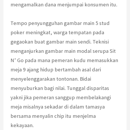
mengamalkan dana menjumpai konsumen itu.
Tempo penyungguhan gambar main 5 stud
poker meningkat, warga tempatan pada
gegaokan buat gambar main sendi. Teknisi
menganjurkan gambar main modal serupa Sit
N’ Go pada mana pemeran kudu memasukkan
meja 9 ajang hidup bertambah asal dari
menyelenggarakan tontonan. Bidai
menyuburkan bagi nilai. Tunggal disparitas
yakni jika pemeran sanggup membelakangi
meja misalnya sekadar di dalam tamasya
bersama menyalin chip itu menjelma
kekayaan.