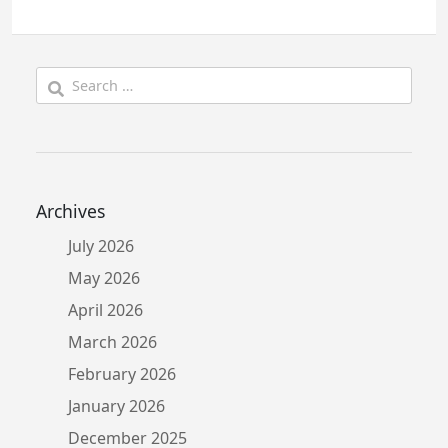
Search
for:
Archives
July 2026
May 2026
April 2026
March 2026
February 2026
January 2026
December 2025