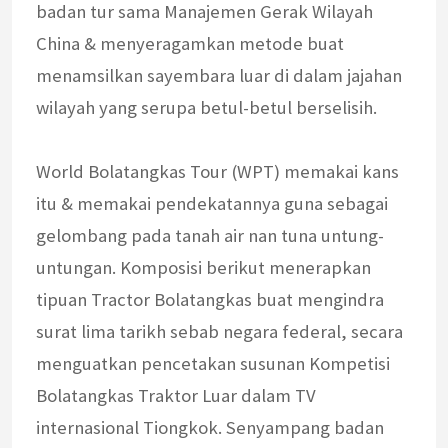
badan tur sama Manajemen Gerak Wilayah
China & menyeragamkan metode buat
menamsilkan sayembara luar di dalam jajahan
wilayah yang serupa betul-betul berselisih.
World Bolatangkas Tour (WPT) memakai kans
itu & memakai pendekatannya guna sebagai
gelombang pada tanah air nan tuna untung-
untungan. Komposisi berikut menerapkan
tipuan Tractor Bolatangkas buat mengindra
surat lima tarikh sebab negara federal, secara
menguatkan pencetakan susunan Kompetisi
Bolatangkas Traktor Luar dalam TV
internasional Tiongkok. Senyampang badan