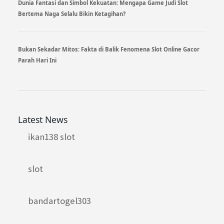
Dunia Fantasi dan Simbol Kekuatan: Mengapa Game Judi Slot
Bertema Naga Selalu Bikin Ketagihan?
Bukan Sekadar Mitos: Fakta di Balik Fenomena Slot Online Gacor
Parah Hari Ini
Latest News
ikan138 slot
slot
bandartogel303