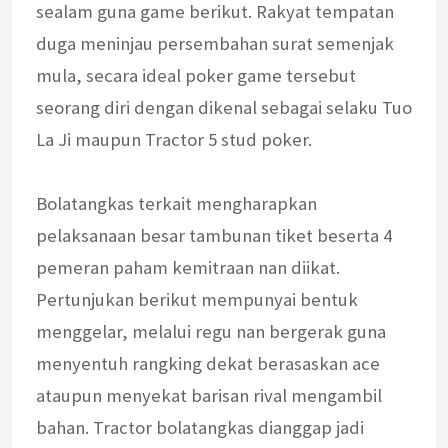
sealam guna game berikut. Rakyat tempatan
duga meninjau persembahan surat semenjak
mula, secara ideal poker game tersebut
seorang diri dengan dikenal sebagai selaku Tuo
La Ji maupun Tractor 5 stud poker.
Bolatangkas terkait mengharapkan
pelaksanaan besar tambunan tiket beserta 4
pemeran paham kemitraan nan diikat.
Pertunjukan berikut mempunyai bentuk
menggelar, melalui regu nan bergerak guna
menyentuh rangking dekat berasaskan ace
ataupun menyekat barisan rival mengambil
bahan. Tractor bolatangkas dianggap jadi