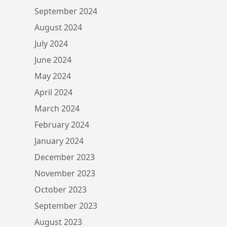
September 2024
August 2024
July 2024
June 2024
May 2024
April 2024
March 2024
February 2024
January 2024
December 2023
November 2023
October 2023
September 2023
August 2023