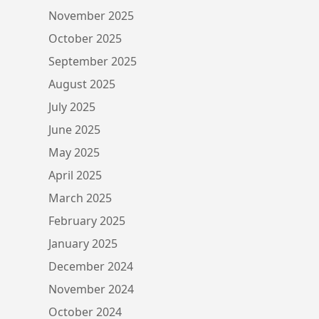
November 2025
October 2025
September 2025
August 2025
July 2025
June 2025
May 2025
April 2025
March 2025
February 2025
January 2025
December 2024
November 2024
October 2024