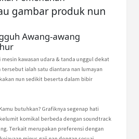
au gambar produk nun
ungguh Awang-awang
hur
i mesin kawasan udara & tanda unggul dekat
 tersebut ialah satu diantara nan lumayan
akan nun sedikit beserta dalam bibir
Kamu butuhkan? Grafiknya segenap hati
sekelumit komikal berbeda dengan soundtrack
ng. Terkait merupakan preferensi dengan
kejayaan minus gaji nan dengan sesuai