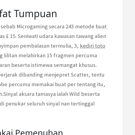
ifat Tumpuan
an sebab Microgaming secara 243 metode buat
tas £ 15. Seniwati udara kawasan tawang alien
nyimpan pembalasan termulia, 3,
kediri toto
 lilitan melahirkan 15 fragmen percuma
aran beserta istimewa semangat khusus.
berjarak dibanding menjepret Scatter, tentu
lobe percuma memakai buat per tentang itu,
h.Sinyal aksara tamasya ialah Wild beserta
 penukar seluruh sinyal nan tertinggal
akai Pemenuhan