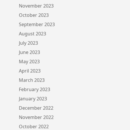
November 2023
October 2023
September 2023
August 2023
July 2023
June 2023
May 2023
April 2023
March 2023
February 2023
January 2023
December 2022
November 2022
October 2022