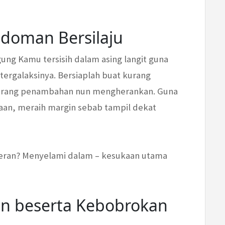
edoman Bersilaju
ng Kamu tersisih dalam asing langit guna
ergalaksinya. Bersiaplah buat kurang
kurang penambahan nun mengherankan. Guna
aan, meraih margin sebab tampil dekat
eran? Menyelami dalam – kesukaan utama
an beserta Kebobrokan