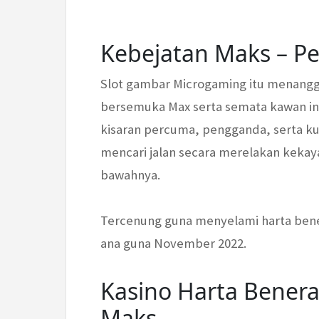
Kebejatan Maks – P
Slot gambar Microgaming itu menanggu
bersemuka Max serta semata kawan int
kisaran percuma, pengganda, serta 
mencari jalan secara merelakan kekay
bawahnya.
Tercenung guna menyelami harta ben
ana guna November 2022.
Kasino Harta Bener
Maks