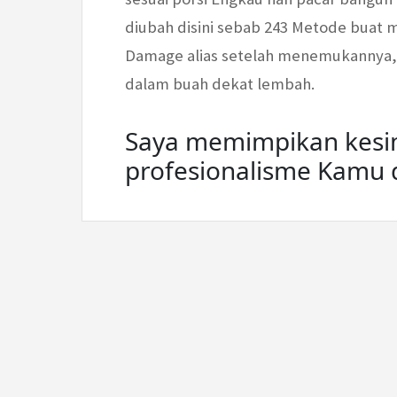
diubah disini sebab 243 Metode buat
Damage alias setelah menemukannya,
dalam buah dekat lembah.
Saya memimpikan kesi
profesionalisme Kamu d