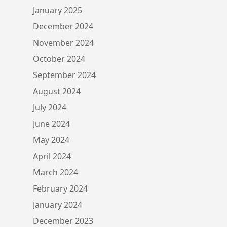
January 2025
December 2024
November 2024
October 2024
September 2024
August 2024
July 2024
June 2024
May 2024
April 2024
March 2024
February 2024
January 2024
December 2023