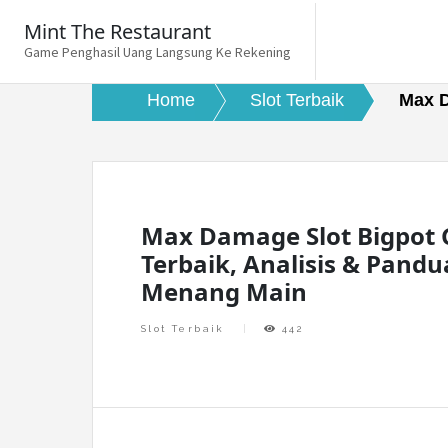
Skip
Mint The Restaurant
to
Game Penghasil Uang Langsung Ke Rekening
content
Home
Slot Terbaik
Max D
Max Damage Slot Bigpot
Terbaik, Analisis & Pand
Menang Main
Slot Terbaik
442