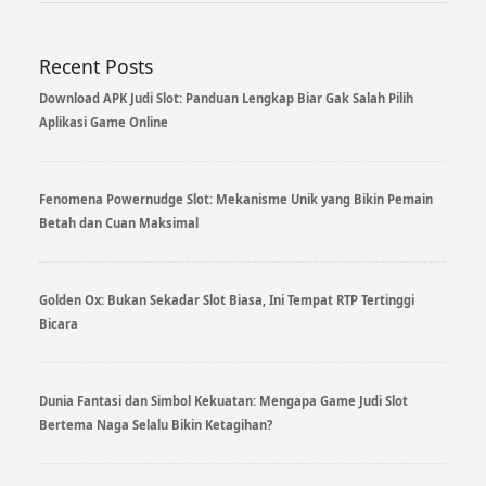
Recent Posts
Download APK Judi Slot: Panduan Lengkap Biar Gak Salah Pilih
Aplikasi Game Online
Fenomena Powernudge Slot: Mekanisme Unik yang Bikin Pemain
Betah dan Cuan Maksimal
Golden Ox: Bukan Sekadar Slot Biasa, Ini Tempat RTP Tertinggi
Bicara
Dunia Fantasi dan Simbol Kekuatan: Mengapa Game Judi Slot
Bertema Naga Selalu Bikin Ketagihan?