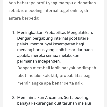
Ada beberapa profit yang mampu didapatkan
sebab ide pooling internal togel online, di
antara berbeda:
Meningkatkan Probabilitas Mengalahkan:
Dengan bergabung internal pool lotere,
pelaku mempunyai kesempatan bagi
menang bonus yang lebih besar daripada
apabila mereka semua melakukan
permainan independen.
Dengan membeli lebih banyak berlimpah
tiket melalui kolektif, probabilitas bagi
meraih angka apa benar serta naik.
Meminimalkan Ancaman: Serta pooling,
bahaya kekurangan duit taruhan melalui