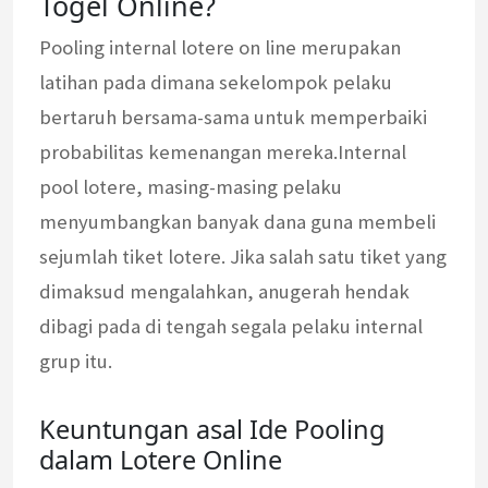
Togel Online?
Pooling internal lotere on line merupakan
latihan pada dimana sekelompok pelaku
bertaruh bersama-sama untuk memperbaiki
probabilitas kemenangan mereka.Internal
pool lotere, masing-masing pelaku
menyumbangkan banyak dana guna membeli
sejumlah tiket lotere. Jika salah satu tiket yang
dimaksud mengalahkan, anugerah hendak
dibagi pada di tengah segala pelaku internal
grup itu.
Keuntungan asal Ide Pooling
dalam Lotere Online