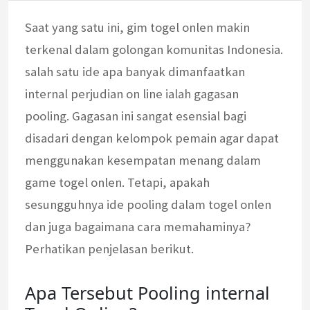
Saat yang satu ini, gim togel onlen makin
terkenal dalam golongan komunitas Indonesia.
salah satu ide apa banyak dimanfaatkan
internal perjudian on line ialah gagasan
pooling. Gagasan ini sangat esensial bagi
disadari dengan kelompok pemain agar dapat
menggunakan kesempatan menang dalam
game togel onlen. Tetapi, apakah
sesungguhnya ide pooling dalam togel onlen
dan juga bagaimana cara memahaminya?
Perhatikan penjelasan berikut.
Apa Tersebut Pooling internal