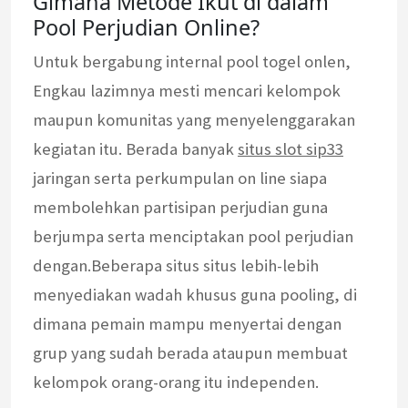
Gimana Metode Ikut di dalam
Pool Perjudian Online?
Untuk bergabung internal pool togel onlen,
Engkau lazimnya mesti mencari kelompok
maupun komunitas yang menyelenggarakan
kegiatan itu. Berada banyak
situs slot sip33
jaringan serta perkumpulan on line siapa
membolehkan partisipan perjudian guna
berjumpa serta menciptakan pool perjudian
dengan.Beberapa situs situs lebih-lebih
menyediakan wadah khusus guna pooling, di
dimana pemain mampu menyertai dengan
grup yang sudah berada ataupun membuat
kelompok orang-orang itu independen.