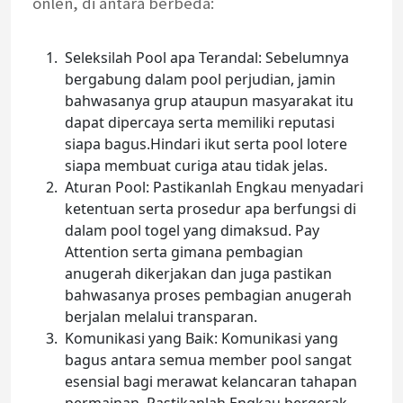
onlen, di antara berbeda:
Seleksilah Pool apa Terandal: Sebelumnya
bergabung dalam pool perjudian, jamin
bahwasanya grup ataupun masyarakat itu
dapat dipercaya serta memiliki reputasi
siapa bagus.Hindari ikut serta pool lotere
siapa membuat curiga atau tidak jelas.
Aturan Pool: Pastikanlah Engkau menyadari
ketentuan serta prosedur apa berfungsi di
dalam pool togel yang dimaksud. Pay
Attention serta gimana pembagian
anugerah dikerjakan dan juga pastikan
bahwasanya proses pembagian anugerah
berjalan melalui transparan.
Komunikasi yang Baik: Komunikasi yang
bagus antara semua member pool sangat
esensial bagi merawat kelancaran tahapan