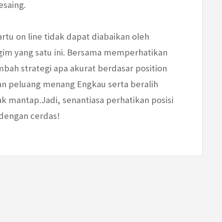
esaing.
rtu on line tidak dapat diabaikan oleh
l gim yang satu ini. Bersama memperhatikan
bah strategi apa akurat berdasar position
n peluang menang Engkau serta beralih
ak mantap.Jadi, senantiasa perhatikan posisi
 dengan cerdas!