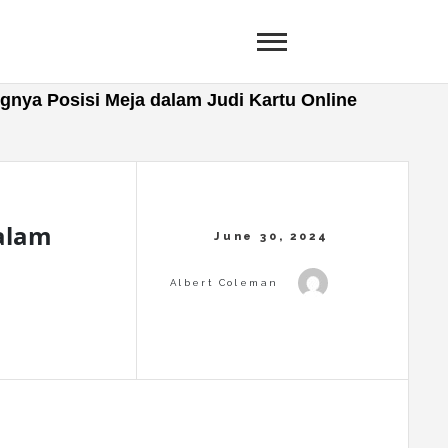
gnya Posisi Meja dalam Judi Kartu Online
dalam