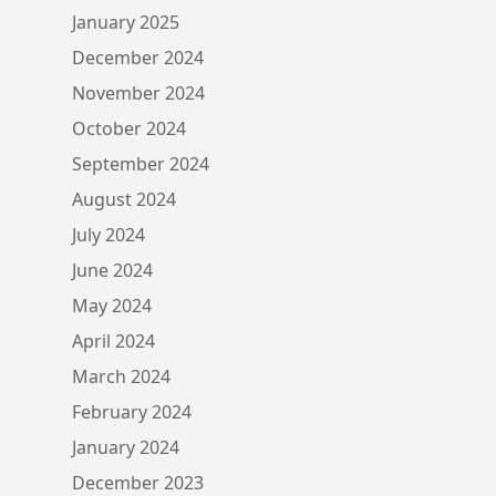
January 2025
December 2024
November 2024
October 2024
September 2024
August 2024
July 2024
June 2024
May 2024
April 2024
March 2024
February 2024
January 2024
December 2023