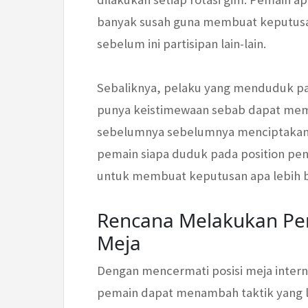
banyak susah guna membuat keputusan
sebelum ini partisipan lain-lain.
Sebaliknya, pelaku yang menduduk pad
punya keistimewaan sebab dapat me
sebelumnya sebelumnya menciptakan k
pemain siapa duduk pada position pe
untuk membuat keputusan apa lebih b
Rencana Melakukan Per
Meja
Dengan mencermati posisi meja intern
pemain dapat menambah taktik yang 