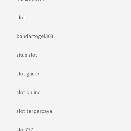
slot
bandartogel303
situs slot
slot gacor
slot online
slot terpercaya
slot777