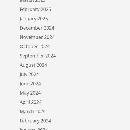
February 2025
January 2025
December 2024
November 2024
October 2024
September 2024
August 2024
July 2024
June 2024
May 2024
April 2024
March 2024
February 2024
January 2024