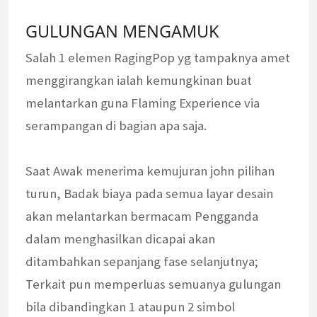
GULUNGAN MENGAMUK
Salah 1 elemen RagingPop yg tampaknya amet
menggirangkan ialah kemungkinan buat
melantarkan guna Flaming Experience via
serampangan di bagian apa saja.
Saat Awak menerima kemujuran john pilihan
turun, Badak biaya pada semua layar desain
akan melantarkan bermacam Pengganda
dalam menghasilkan dicapai akan
ditambahkan sepanjang fase selanjutnya;
Terkait pun memperluas semuanya gulungan
bila dibandingkan 1 ataupun 2 simbol