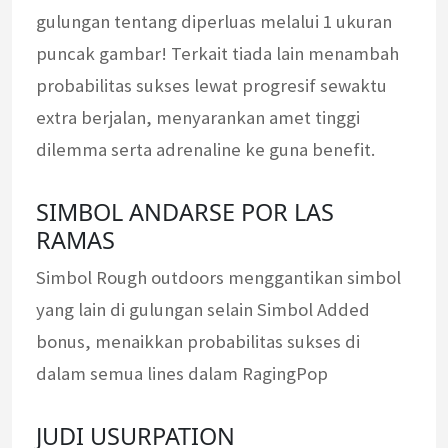
gulungan tentang diperluas melalui 1 ukuran
puncak gambar! Terkait tiada lain menambah
probabilitas sukses lewat progresif sewaktu
extra berjalan, menyarankan amet tinggi
dilemma serta adrenaline ke guna benefit.
SIMBOL ANDARSE POR LAS
RAMAS
Simbol Rough outdoors menggantikan simbol
yang lain di gulungan selain Simbol Added
bonus, menaikkan probabilitas sukses di
dalam semua lines dalam RagingPop
JUDI USURPATION