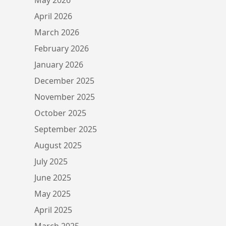
April 2026
March 2026
February 2026
January 2026
December 2025
November 2025
October 2025
September 2025
August 2025
July 2025
June 2025
May 2025
April 2025
March 2025