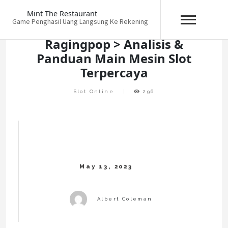
Skip
Mint The Restaurant
to
Game Penghasil Uang Langsung Ke Rekening
content
Ragingpop > Analisis &
Panduan Main Mesin Slot
Terpercaya
Slot Online
296