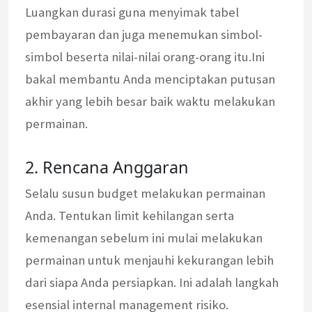
Luangkan durasi guna menyimak tabel
pembayaran dan juga menemukan simbol-
simbol beserta nilai-nilai orang-orang itu.Ini
bakal membantu Anda menciptakan putusan
akhir yang lebih besar baik waktu melakukan
permainan.
2. Rencana Anggaran
Selalu susun budget melakukan permainan
Anda. Tentukan limit kehilangan serta
kemenangan sebelum ini mulai melakukan
permainan untuk menjauhi kekurangan lebih
dari siapa Anda persiapkan. Ini adalah langkah
esensial internal management risiko.