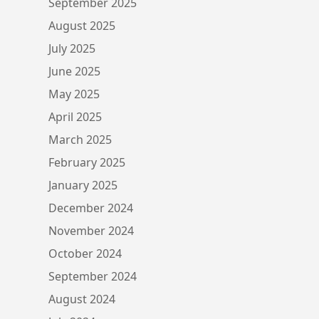
September 2025
August 2025
July 2025
June 2025
May 2025
April 2025
March 2025
February 2025
January 2025
December 2024
November 2024
October 2024
September 2024
August 2024