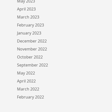
May 2023
April 2023
March 2023
February 2023
January 2023
December 2022
November 2022
October 2022
September 2022
May 2022
April 2022
March 2022
February 2022