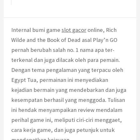
Internal bumi game
slot gacor
online, Rich
Wilde and the Book of Dead asal Play’n GO
pernah berubah salah no. 1 nama apa ter-
terkenal dan juga dilacak oleh para pemain.
Dengan tema pengalaman yang terpacu oleh
Egypt Tua, permainan ini menyediakan
kejadian bermain yang mendebarkan dan juga
kesempatan berhasil yang menggoda. Tulisan
ini hendak menyampaikan review mendalam
perihal game ini, meliputi ciri-ciri menggaet,
cara kerja game, dan juga petunjuk untuk
mendapatkan kejayaan.