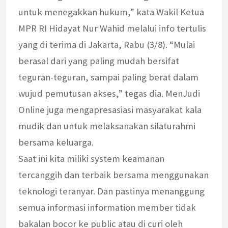
untuk menegakkan hukum,” kata Wakil Ketua
MPR RI Hidayat Nur Wahid melalui info tertulis
yang di terima di Jakarta, Rabu (3/8). “Mulai
berasal dari yang paling mudah bersifat
teguran-teguran, sampai paling berat dalam
wujud pemutusan akses,” tegas dia. MenJudi
Online juga mengapresasiasi masyarakat kala
mudik dan untuk melaksanakan silaturahmi
bersama keluarga.
Saat ini kita miliki system keamanan
tercanggih dan terbaik bersama menggunakan
teknologi teranyar. Dan pastinya menanggung
semua informasi information member tidak
bakalan bocor ke public atau di curi oleh