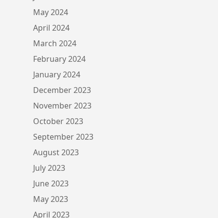
May 2024
April 2024
March 2024
February 2024
January 2024
December 2023
November 2023
October 2023
September 2023
August 2023
July 2023
June 2023
May 2023
April 2023