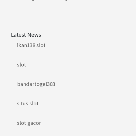
Latest News
ikan138 slot
slot
bandartogel303
situs slot
slot gacor