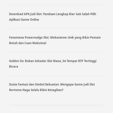
Download APK Judi Slot: Panduan Lengkap Biar Gak Salah Pilih
Aplikasi Game Online
Fenomena Powernudge Slot: Mekanisme Unik yang Bikin Pemain
Betah dan Cuan Maksimal
Golden Ox: Bukan Sekadar Slot Biasa, Ini Tempat RTP Tertinggi
Bicara
Dunia Fantasi dan Simbol Kekuatan: Mengapa Game Judi Slot
Bertema Naga Selalu Bikin Ketagihan?