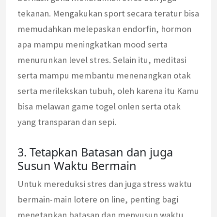
tekanan. Mengakukan sport secara teratur bisa
memudahkan melepaskan endorfin, hormon
apa mampu meningkatkan mood serta
menurunkan level stres. Selain itu, meditasi
serta mampu membantu menenangkan otak
serta merilekskan tubuh, oleh karena itu Kamu
bisa melawan game togel onlen serta otak
yang transparan dan sepi.
3. Tetapkan Batasan dan juga
Susun Waktu Bermain
Untuk mereduksi stres dan juga stress waktu
bermain-main lotere on line, penting bagi
menetapkan batasan dan menyusun waktu