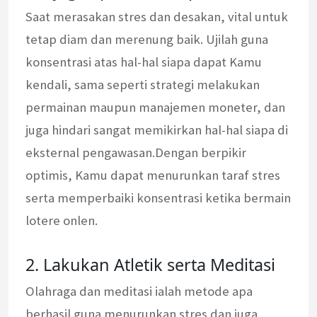
Saat merasakan stres dan desakan, vital untuk
tetap diam dan merenung baik. Ujilah guna
konsentrasi atas hal-hal siapa dapat Kamu
kendali, sama seperti strategi melakukan
permainan maupun manajemen moneter, dan
juga hindari sangat memikirkan hal-hal siapa di
eksternal pengawasan.Dengan berpikir
optimis, Kamu dapat menurunkan taraf stres
serta memperbaiki konsentrasi ketika bermain
lotere onlen.
2. Lakukan Atletik serta Meditasi
Olahraga dan meditasi ialah metode apa
berhasil guna menurunkan stres dan juga