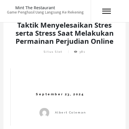
Skip
Mint The Restaurant
to
Game Penghasil Uang Langsung Ke Rekening
content
Taktik Menyelesaikan Stres
serta Stress Saat Melakukan
Permainan Perjudian Online
Situs Slot
381