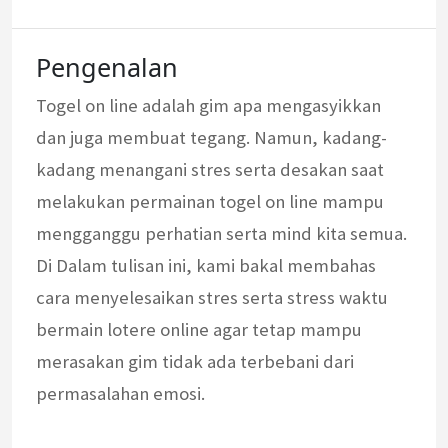
Pengenalan
Togel on line adalah gim apa mengasyikkan
dan juga membuat tegang. Namun, kadang-
kadang menangani stres serta desakan saat
melakukan permainan togel on line mampu
mengganggu perhatian serta mind kita semua.
Di Dalam tulisan ini, kami bakal membahas
cara menyelesaikan stres serta stress waktu
bermain lotere online agar tetap mampu
merasakan gim tidak ada terbebani dari
permasalahan emosi.