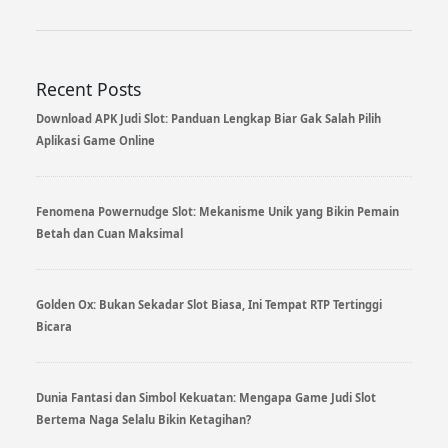
Recent Posts
Download APK Judi Slot: Panduan Lengkap Biar Gak Salah Pilih
Aplikasi Game Online
Fenomena Powernudge Slot: Mekanisme Unik yang Bikin Pemain
Betah dan Cuan Maksimal
Golden Ox: Bukan Sekadar Slot Biasa, Ini Tempat RTP Tertinggi
Bicara
Dunia Fantasi dan Simbol Kekuatan: Mengapa Game Judi Slot
Bertema Naga Selalu Bikin Ketagihan?