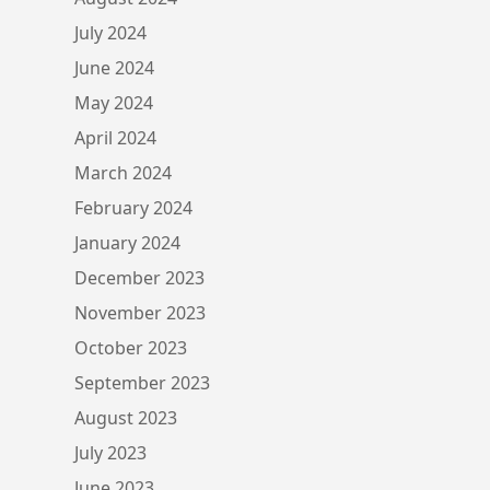
July 2024
June 2024
May 2024
April 2024
March 2024
February 2024
January 2024
December 2023
November 2023
October 2023
September 2023
August 2023
July 2023
June 2023