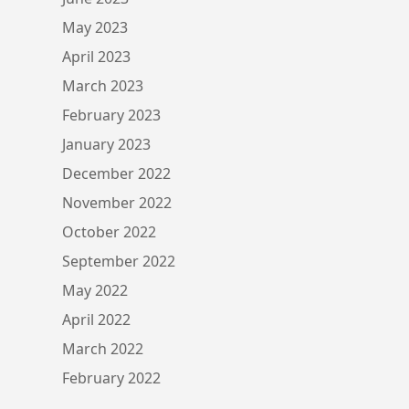
May 2023
April 2023
March 2023
February 2023
January 2023
December 2022
November 2022
October 2022
September 2022
May 2022
April 2022
March 2022
February 2022