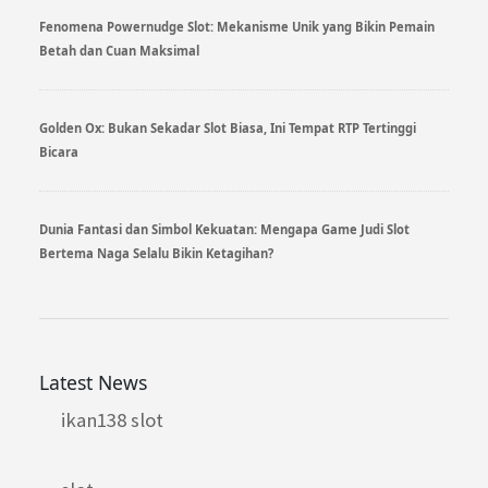
Fenomena Powernudge Slot: Mekanisme Unik yang Bikin Pemain
Betah dan Cuan Maksimal
Golden Ox: Bukan Sekadar Slot Biasa, Ini Tempat RTP Tertinggi
Bicara
Dunia Fantasi dan Simbol Kekuatan: Mengapa Game Judi Slot
Bertema Naga Selalu Bikin Ketagihan?
Latest News
ikan138 slot