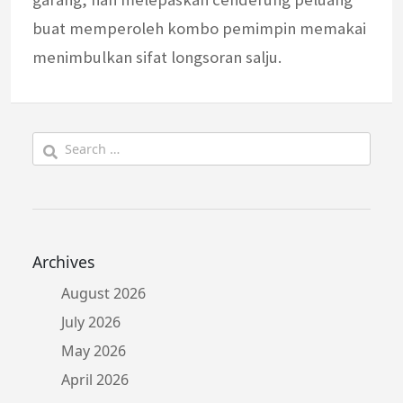
buat memperoleh kombo pemimpin memakai
menimbulkan sifat longsoran salju.
Search
for:
Archives
August 2026
July 2026
May 2026
April 2026