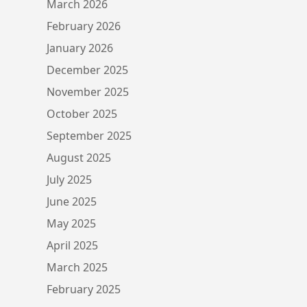
March 2026
February 2026
January 2026
December 2025
November 2025
October 2025
September 2025
August 2025
July 2025
June 2025
May 2025
April 2025
March 2025
February 2025