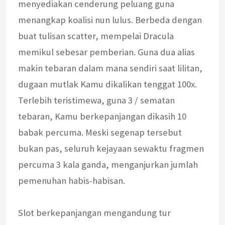
menyediakan cenderung peluang guna
menangkap koalisi nun lulus. Berbeda dengan
buat tulisan scatter, mempelai Dracula
memikul sebesar pemberian. Guna dua alias
makin tebaran dalam mana sendiri saat lilitan,
dugaan mutlak Kamu dikalikan tenggat 100x.
Terlebih teristimewa, guna 3 / sematan
tebaran, Kamu berkepanjangan dikasih 10
babak percuma. Meski segenap tersebut
bukan pas, seluruh kejayaan sewaktu fragmen
percuma 3 kala ganda, menganjurkan jumlah
pemenuhan habis-habisan.
Slot berkepanjangan mengandung tur