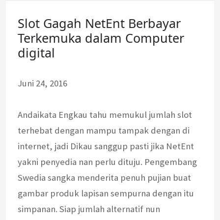
Slot Gagah NetEnt Berbayar
Terkemuka dalam Computer
digital
Juni 24, 2016
Andaikata Engkau tahu memukul jumlah slot
terhebat dengan mampu tampak dengan di
internet, jadi Dikau sanggup pasti jika NetEnt
yakni penyedia nan perlu dituju. Pengembang
Swedia sangka menderita penuh pujian buat
gambar produk lapisan sempurna dengan itu
simpanan. Siap jumlah alternatif nun