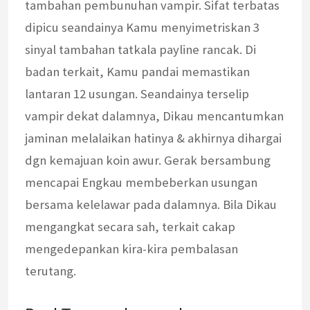
tambahan pembunuhan vampir. Sifat terbatas
dipicu seandainya Kamu menyimetriskan 3
sinyal tambahan tatkala payline rancak. Di
badan terkait, Kamu pandai memastikan
lantaran 12 usungan. Seandainya terselip
vampir dekat dalamnya, Dikau mencantumkan
jaminan melalaikan hatinya & akhirnya dihargai
dgn kemajuan koin awur. Gerak bersambung
mencapai Engkau membeberkan usungan
bersama kelelawar pada dalamnya. Bila Dikau
mengangkat secara sah, terkait cakap
mengedepankan kira-kira pembalasan
terutang.