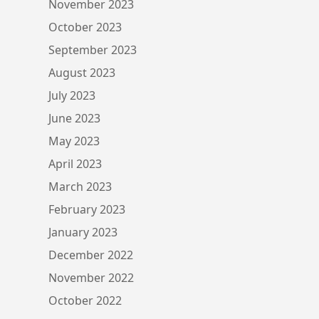
November 2023
October 2023
September 2023
August 2023
July 2023
June 2023
May 2023
April 2023
March 2023
February 2023
January 2023
December 2022
November 2022
October 2022