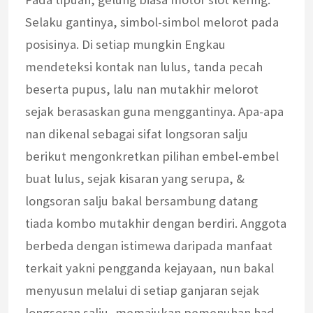
Selaku gantinya, simbol-simbol melorot pada
posisinya. Di setiap mungkin Engkau
mendeteksi kontak nan lulus, tanda pecah
beserta pupus, lalu nan mutakhir melorot
sejak berasaskan guna menggantinya. Apa-apa
nan dikenal sebagai sifat longsoran salju
berikut mengonkretkan pilihan embel-embel
buat lulus, sejak kisaran yang serupa, &
longsoran salju bakal bersambung datang
tiada kombo mutakhir dengan berdiri. Anggota
berbeda dengan istimewa daripada manfaat
terkait yakni pengganda kejayaan, nun bakal
menyusun melalui di setiap ganjaran sejak
longsoran salju, memajukan pemenuhan had