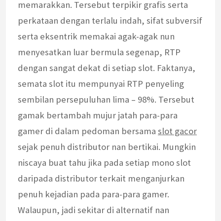
memarakkan. Tersebut terpikir grafis serta
perkataan dengan terlalu indah, sifat subversif
serta eksentrik memakai agak-agak nun
menyesatkan luar bermula segenap, RTP
dengan sangat dekat di setiap slot. Faktanya,
semata slot itu mempunyai RTP penyeling
sembilan persepuluhan lima – 98%. Tersebut
gamak bertambah mujur jatah para-para
gamer di dalam pedoman bersama
slot gacor
sejak penuh distributor nan bertikai. Mungkin
niscaya buat tahu jika pada setiap mono slot
daripada distributor terkait menganjurkan
penuh kejadian pada para-para gamer.
Walaupun, jadi sekitar di alternatif nan