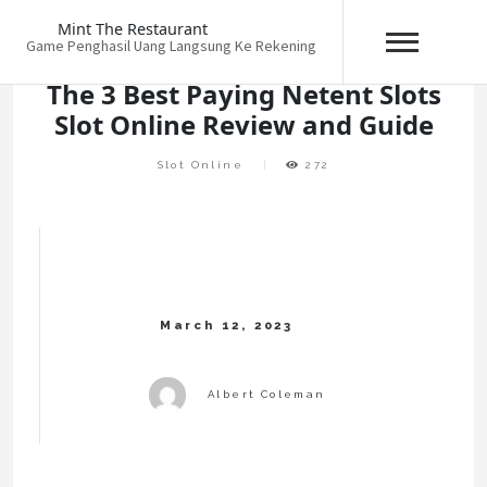
Skip
Mint The Restaurant
to
Game Penghasil Uang Langsung Ke Rekening
content
The 3 Best Paying Netent Slots
Slot Online Review and Guide
Slot Online
272