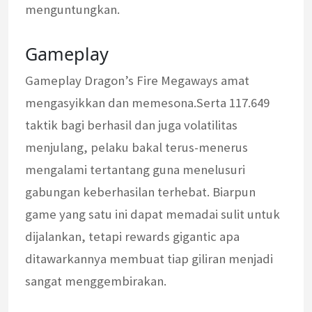
menguntungkan.
Gameplay
Gameplay Dragon’s Fire Megaways amat
mengasyikkan dan memesona.Serta 117.649
taktik bagi berhasil dan juga volatilitas
menjulang, pelaku bakal terus-menerus
mengalami tertantang guna menelusuri
gabungan keberhasilan terhebat. Biarpun
game yang satu ini dapat memadai sulit untuk
dijalankan, tetapi rewards gigantic apa
ditawarkannya membuat tiap giliran menjadi
sangat menggembirakan.