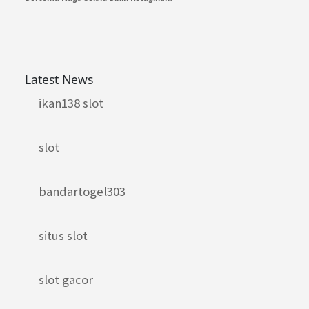
Latest News
ikan138 slot
slot
bandartogel303
situs slot
slot gacor