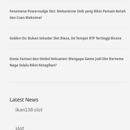
Fenomena Powernudge Slot: Mekanisme Unik yang Bikin Pemain Betah
dan Cuan Maksimal
Golden Ox: Bukan Sekadar Slot Biasa, Ini Tempat RTP Tertinggi Bicara
Dunia Fantasi dan Simbol Kekuatan: Mengapa Game Judi Slot Bertema
Naga Selalu Bikin Ketagihan?
Latest News
ikan138 slot
slot