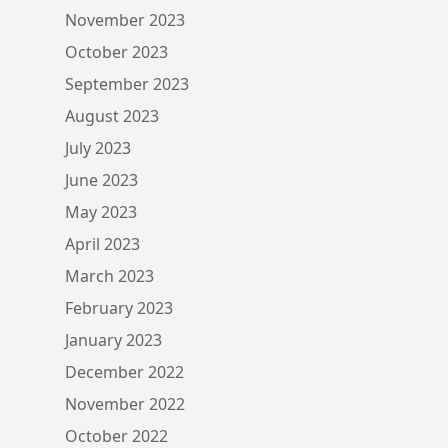
November 2023
October 2023
September 2023
August 2023
July 2023
June 2023
May 2023
April 2023
March 2023
February 2023
January 2023
December 2022
November 2022
October 2022