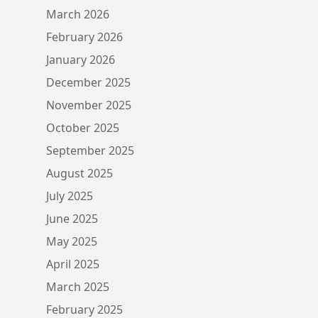
March 2026
February 2026
January 2026
December 2025
November 2025
October 2025
September 2025
August 2025
July 2025
June 2025
May 2025
April 2025
March 2025
February 2025