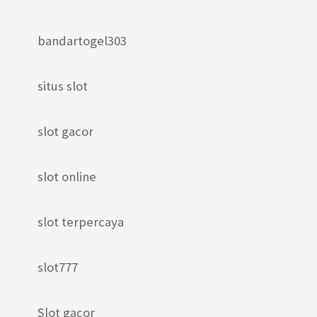
bandartogel303
situs slot
slot gacor
slot online
slot terpercaya
slot777
Slot gacor