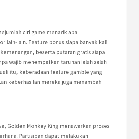
sejumlah ciri game menarik apa
 lain-lain. Feature bonus siapa banyak kali
kemenangan, beserta putaran gratis siapa
npa wajib menempatkan taruhan ialah salah
cuali itu, keberadaan feature gamble yang
an keberhasilan mereka juga menambah
caya, Golden Monkey King menawarkan proses
erhana. Partisipan dapat melakukan