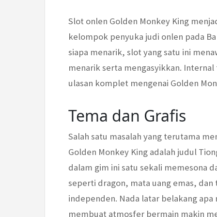
Slot onlen Golden Monkey King menjadi
kelompok penyuka judi onlen pada Ban
siapa menarik, slot yang satu ini me
menarik serta mengasyikkan. Internal 
ulasan komplet mengenai Golden Monke
Tema dan Grafis
Salah satu masalah yang terutama m
Golden Monkey King adalah judul Tio
dalam gim ini satu sekali memesona da
seperti dragon, mata uang emas, dan 
independen. Nada latar belakang apa 
membuat atmosfer bermain makin me