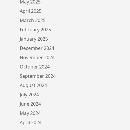
May 2025
April 2025
March 2025
February 2025
January 2025
December 2024
November 2024
October 2024
September 2024
August 2024
July 2024
June 2024
May 2024
April 2024