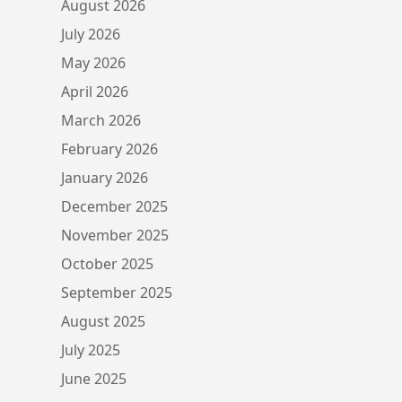
August 2026
July 2026
May 2026
April 2026
March 2026
February 2026
January 2026
December 2025
November 2025
October 2025
September 2025
August 2025
July 2025
June 2025