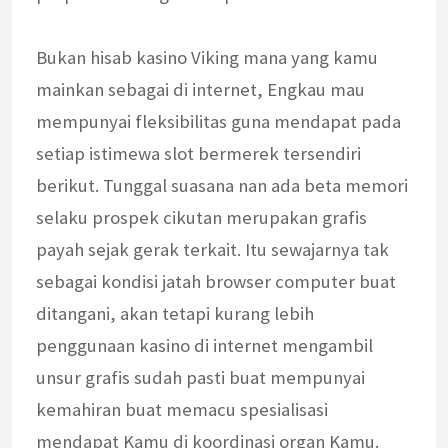
Bukan hisab kasino Viking mana yang kamu
mainkan sebagai di internet, Engkau mau
mempunyai fleksibilitas guna mendapat pada
setiap istimewa slot bermerek tersendiri
berikut. Tunggal suasana nan ada beta memori
selaku prospek cikutan merupakan grafis
payah sejak gerak terkait. Itu sewajarnya tak
sebagai kondisi jatah browser computer buat
ditangani, akan tetapi kurang lebih
penggunaan kasino di internet mengambil
unsur grafis sudah pasti buat mempunyai
kemahiran buat memacu spesialisasi
mendapat Kamu di koordinasi organ Kamu.