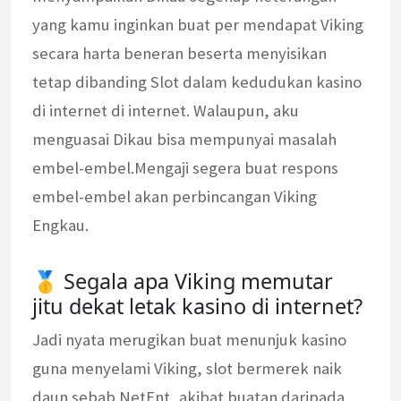
yang kamu inginkan buat per mendapat Viking
secara harta beneran beserta menyisikan
tetap dibanding Slot dalam kedudukan kasino
di internet di internet. Walaupun, aku
menguasai Dikau bisa mempunyai masalah
embel-embel.Mengaji segera buat respons
embel-embel akan perbincangan Viking
Engkau.
🥇 Segala apa Viking memutar
jitu dekat letak kasino di internet?
Jadi nyata merugikan buat menunjuk kasino
guna menyelami Viking, slot bermerek naik
daun sebab NetEnt, akibat buatan daripada