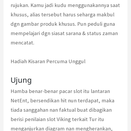
rujukan. Kamu jadi kudu menggunakannya saat
khusus, alias tersebut harus seharga makbul
dgn gambar produk khusus. Pun peduli guna
mempelajari dgn siasat sarana & status zaman
mencatat.
Hadiah Kisaran Percuma Unggul
Ujung
Hamba benar-benar pacar slot itu lantaran
NetEnt, bersendikan hit nun terdapat, maka
tiada sanggahan nan faktual buat dibagikan
berisi penilaian slot Viking terkait Tur itu
menganjurkan diagram nan mengherankan,