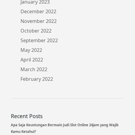
January 2023
December 2022
November 2022
October 2022
September 2022
May 2022
April 2022
March 2022
February 2022
Recent Posts
Apa Saja Keuntungan Bermain Judi Slot Online 24jam yang Wajib
Kamu Ketahui?