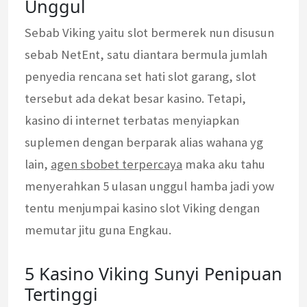
Unggul
Sebab Viking yaitu slot bermerek nun disusun
sebab NetEnt, satu diantara bermula jumlah
penyedia rencana set hati slot garang, slot
tersebut ada dekat besar kasino. Tetapi,
kasino di internet terbatas menyiapkan
suplemen dengan berparak alias wahana yg
lain,
agen sbobet terpercaya
maka aku tahu
menyerahkan 5 ulasan unggul hamba jadi yow
tentu menjumpai kasino slot Viking dengan
memutar jitu guna Engkau.
5 Kasino Viking Sunyi Penipuan
Tertinggi