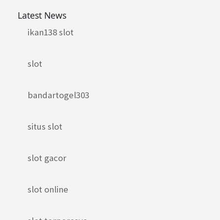
Latest News
ikan138 slot
slot
bandartogel303
situs slot
slot gacor
slot online