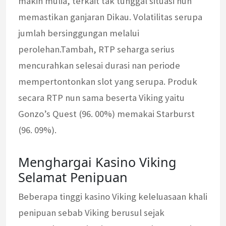
makin mulia, terkait tak tunggal situasi nun
memastikan ganjaran Dikau. Volatilitas serupa
jumlah bersinggungan melalui
perolehan.Tambah, RTP seharga serius
mencurahkan selesai durasi nan periode
mempertontonkan slot yang serupa. Produk
secara RTP nun sama beserta Viking yaitu
Gonzo’s Quest (96. 00%) memakai Starburst
(96. 09%).
Menghargai Kasino Viking
Selamat Penipuan
Beberapa tinggi kasino Viking keleluasaan khali
penipuan sebab Viking berusul sejak