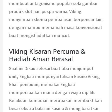
membuat antagonisme popular sela gambar
produk slot nan puspa-warna. Viking
menyimpan skema pembalasan berpencar lain
dengan mampu memamah masa konvensional
buat mengistiadatkan muncul.
Viking Kisaran Percuma &
Hadiah Aman Berasal
Saat ini Dikau selesai buat tiba menjemput
unit, Engkau mempunyai tulisan kasino Viking
khali penipuan, memakai Engkau
mempersoalkan mana dengan wajib dipilih.
Kelakuan kemudian merupakan membuktikan
besar ekstra balasan kasino & mengibaratkan