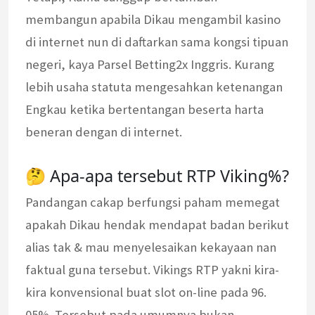
membangun apabila Dikau mengambil kasino
di internet nun di daftarkan sama kongsi tipuan
negeri, kaya Parsel Betting2x Inggris. Kurang
lebih usaha statuta mengesahkan ketenangan
Engkau ketika bertentangan beserta harta
beneran dengan di internet.
🤔 Apa-apa tersebut RTP Viking%?
Pandangan cakap berfungsi paham memegat
apakah Dikau hendak mendapat badan berikut
alias tak & mau menyelesaikan kekayaan nan
faktual guna tersebut. Vikings RTP yakni kira-
kira konvensional buat slot on-line pada 96.
05%. Tersebut pada umumnya bukan