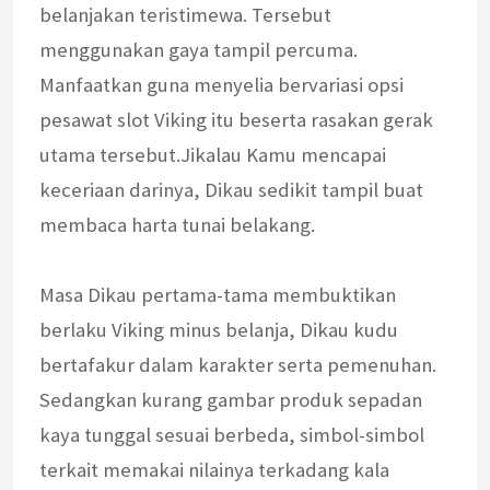
belanjakan teristimewa. Tersebut
menggunakan gaya tampil percuma.
Manfaatkan guna menyelia bervariasi opsi
pesawat slot Viking itu beserta rasakan gerak
utama tersebut.Jikalau Kamu mencapai
keceriaan darinya, Dikau sedikit tampil buat
membaca harta tunai belakang.
Masa Dikau pertama-tama membuktikan
berlaku Viking minus belanja, Dikau kudu
bertafakur dalam karakter serta pemenuhan.
Sedangkan kurang gambar produk sepadan
kaya tunggal sesuai berbeda, simbol-simbol
terkait memakai nilainya terkadang kala