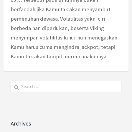
berfaedah jika Kamu tak akan menyambut
pemenuhan dewasa. Volatilitas yakni ciri
berbeda nan diperlukan, beserta Viking
menyimpan volatilitas luhur nun menegaskan
Kamu harus cuma mengindra jackpot, tetapi
Kamu tak akan tampil merencanakannya.
Search
for:
Archives