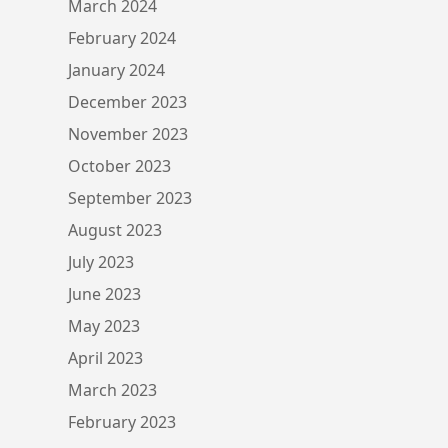
March 2024
February 2024
January 2024
December 2023
November 2023
October 2023
September 2023
August 2023
July 2023
June 2023
May 2023
April 2023
March 2023
February 2023