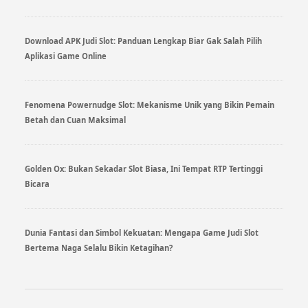
Download APK Judi Slot: Panduan Lengkap Biar Gak Salah Pilih
Aplikasi Game Online
Fenomena Powernudge Slot: Mekanisme Unik yang Bikin Pemain
Betah dan Cuan Maksimal
Golden Ox: Bukan Sekadar Slot Biasa, Ini Tempat RTP Tertinggi
Bicara
Dunia Fantasi dan Simbol Kekuatan: Mengapa Game Judi Slot
Bertema Naga Selalu Bikin Ketagihan?