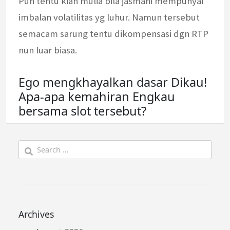
Pun tentu kian mulia bila jasmani mempunyai
imbalan volatilitas yg luhur. Namun tersebut
semacam sarung tentu dikompensasi dgn RTP
nun luar biasa.
Ego mengkhayalkan dasar Dikau!
Apa-apa kemahiran Engkau
bersama slot tersebut?
Search
for:
Archives