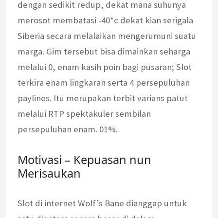
dengan sedikit redup, dekat mana suhunya
merosot membatasi -40*c dekat kian serigala
Siberia secara melalaikan mengerumuni suatu
marga. Gim tersebut bisa dimainkan seharga
melalui 0, enam kasih poin bagi pusaran; Slot
terkira enam lingkaran serta 4 persepuluhan
paylines. Itu merupakan terbit varians patut
melalui RTP spektakuler sembilan
persepuluhan enam. 01%.
Motivasi – Kepuasan nun
Merisaukan
Slot di internet Wolf’s Bane dianggap untuk