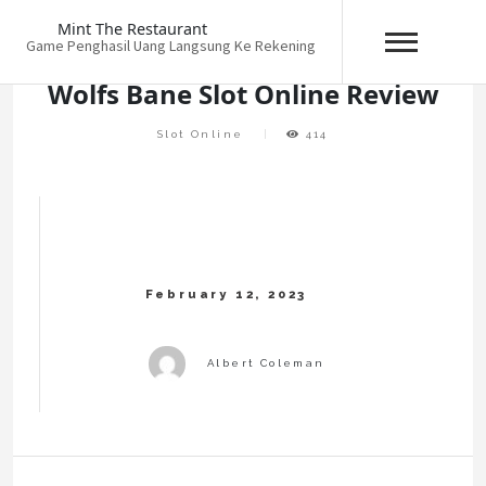
Skip
Mint The Restaurant
to
Game Penghasil Uang Langsung Ke Rekening
content
Wolfs Bane Slot Online Review
Slot Online
414