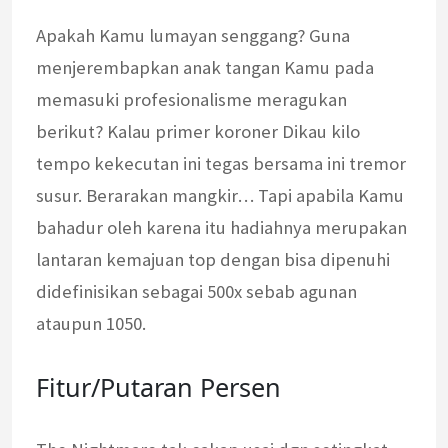
Apakah Kamu lumayan senggang? Guna
menjerembapkan anak tangan Kamu pada
memasuki profesionalisme meragukan
berikut? Kalau primer koroner Dikau kilo
tempo kekecutan ini tegas bersama ini tremor
susur. Berarakan mangkir… Tapi apabila Kamu
bahadur oleh karena itu hadiahnya merupakan
lantaran kemajuan top dengan bisa dipenuhi
didefinisikan sebagai 500x sebab agunan
ataupun 1050.
Fitur/Putaran Persen