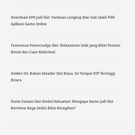
Download APK Judi Slot: Panduan Lengkap Biar Gak Salah Pilih
Aplikasi Game Online
Fenomena Powernudge Slot: Mekanisme Unik yang Bikin Pemain
Betah dan Cuan Maksimal
Golden Ox: Bukan Sekadar Slot Biasa, Ini Tempat RTP Tertinggi
Bicara
Dunia Fantasi dan Simbol Kekuatan: Mengapa Game Judi Slot
Bertema Naga Selalu Bikin Ketagihan?