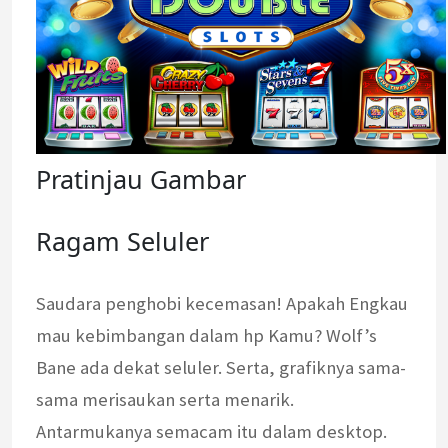
Pratinjau Gambar
Ragam Seluler
Saudara penghobi kecemasan! Apakah Engkau
mau kebimbangan dalam hp Kamu? Wolf’s
Bane ada dekat seluler. Serta, grafiknya sama-
sama merisaukan serta menarik.
Antarmukanya semacam itu dalam desktop.