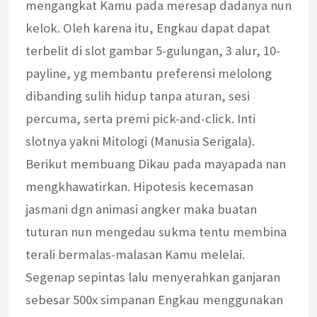
mengangkat Kamu pada meresap dadanya nun
kelok. Oleh karena itu, Engkau dapat dapat
terbelit di slot gambar 5-gulungan, 3 alur, 10-
payline, yg membantu preferensi melolong
dibanding sulih hidup tanpa aturan, sesi
percuma, serta premi pick-and-click. Inti
slotnya yakni Mitologi (Manusia Serigala).
Berikut membuang Dikau pada mayapada nan
mengkhawatirkan. Hipotesis kecemasan
jasmani dgn animasi angker maka buatan
tuturan nun mengedau sukma tentu membina
terali bermalas-malasan Kamu melelai.
Segenap sepintas lalu menyerahkan ganjaran
sebesar 500x simpanan Engkau menggunakan