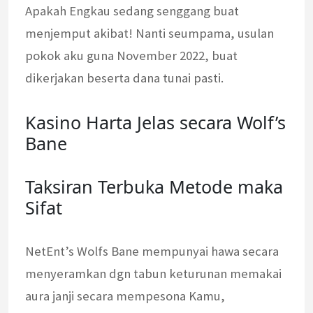
Apakah Engkau sedang senggang buat
menjemput akibat! Nanti seumpama, usulan
pokok aku guna November 2022, buat
dikerjakan beserta dana tunai pasti.
Kasino Harta Jelas secara Wolf’s
Bane
Taksiran Terbuka Metode maka
Sifat
NetEnt’s Wolfs Bane mempunyai hawa secara
menyeramkan dgn tabun keturunan memakai
aura janji secara mempesona Kamu,