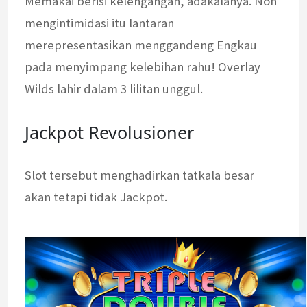
Memakai berisi kelengangan, adakalanya. Non
mengintimidasi itu lantaran
merepresentasikan menggandeng Engkau
pada menyimpang kelebihan rahu! Overlay
Wilds lahir dalam 3 lilitan unggul.
Jackpot Revolusioner
Slot tersebut menghadirkan tatkala besar
akan tetapi tidak Jackpot.