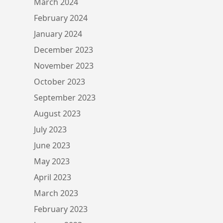
March 2024
February 2024
January 2024
December 2023
November 2023
October 2023
September 2023
August 2023
July 2023
June 2023
May 2023
April 2023
March 2023
February 2023