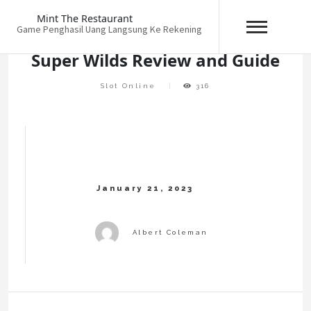
Skip
Mint The Restaurant
to
Game Penghasil Uang Langsung Ke Rekening
content
Super Wilds Review and Guide
Slot Online
316