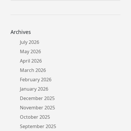
Archives
July 2026
May 2026
April 2026
March 2026
February 2026
January 2026
December 2025
November 2025
October 2025
September 2025