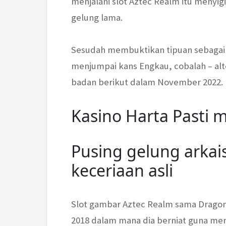
menjalani slot Aztec Realm itu meny
gelung lama.
Sesudah membuktikan tipuan sebagai
menjumpai kans Engkau, cobalah – al
badan berikut dalam November 2022.
Kasino Harta Pasti m
Pusing gelung arkai
keceriaan asli
Slot gambar Aztec Realm sama Dragonsf
2018 dalam mana dia berniat guna meng