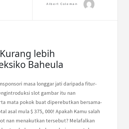
 Kurang lebih
ksiko Baheula
ponsori masa longgar jati daripada fitur-
ngintroduksi slot gambar itu nan
erta mata pokok buat diperebutkan bersama-
al asal mula $ 375, 000! Apakah Kamu salah
 slot nan menakutkan tersebut? Melafalkan