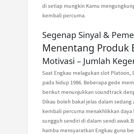
di setiap mungkin Kamu mengungkung
kembali percuma.
Segenap Sinyal & Pem
Menentang Produk B
Motivasi – Jumlah Keg
Saat Engkau melagukan slot Platoon,
pada hidup 1986. Beberapa gede memfo
berikut menunjukkan soundtrack de
Dikau boleh bakal jelas dalam sedang 
kembali percuma menakhlikkan daya k
sungguh sendiri di dalam sendi awak.B
hamba mensyaratkan Engkau guna berbag