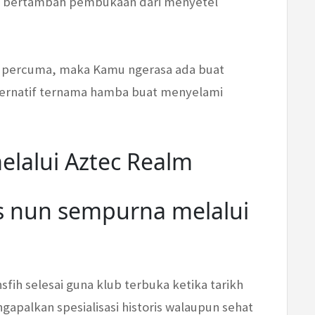
igi bertambah pembukaan dari menyetel
 percuma, maka Kamu ngerasa ada buat
ternatif ternama hamba buat menyelami
elalui Aztec Realm
s nun sempurna melalui
ih selesai guna klub terbuka ketika tarikh
apalkan spesialisasi historis walaupun sehat