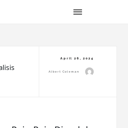
lisis