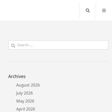
Search
Search
for:
Archives
August 2026
July 2026
May 2026
April 2026