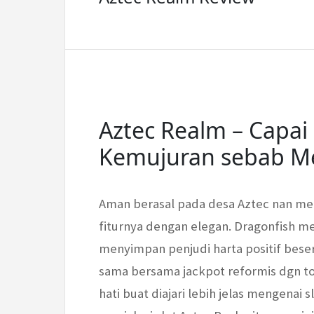
Aztec Realm – Capai
Kemujuran sebab Me
Aman berasal pada desa Aztec nan mens
fiturnya dengan elegan. Dragonfish me
menyimpan penjudi harta positif bes
sama bersama jackpot reformis dgn tot
hati buat diajari lebih jelas mengenai