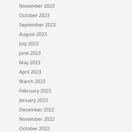
November 2023
October 2023
September 2023
August 2023
July 2023
June 2023
May 2023
April 2023
March 2023
February 2023
January 2023
December 2022
November 2022
October 2022