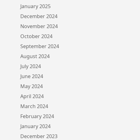
January 2025
December 2024
November 2024
October 2024
September 2024
August 2024
July 2024
June 2024
May 2024
April 2024
March 2024
February 2024
January 2024
December 2023