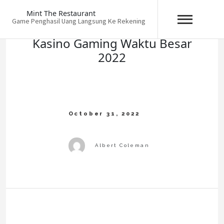
Skip
Mint The Restaurant
to
Game Penghasil Uang Langsung Ke Rekening
content
Kasino Gaming Waktu Besar
2022