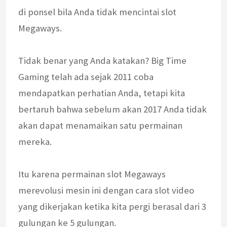
di ponsel bila Anda tidak mencintai slot
Megaways.
Tidak benar yang Anda katakan? Big Time
Gaming telah ada sejak 2011 coba
mendapatkan perhatian Anda, tetapi kita
bertaruh bahwa sebelum akan 2017 Anda tidak
akan dapat menamaikan satu permainan
mereka.
Itu karena permainan slot Megaways
merevolusi mesin ini dengan cara slot video
yang dikerjakan ketika kita pergi berasal dari 3
gulungan ke 5 gulungan.