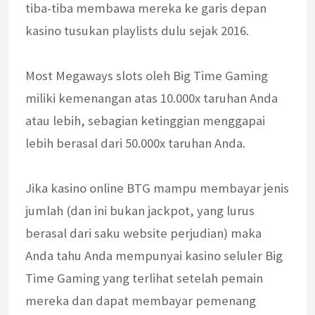
tiba-tiba membawa mereka ke garis depan
kasino tusukan playlists dulu sejak 2016.
Most Megaways slots oleh Big Time Gaming
miliki kemenangan atas 10.000x taruhan Anda
atau lebih, sebagian ketinggian menggapai
lebih berasal dari 50.000x taruhan Anda.
Jika kasino online BTG mampu membayar jenis
jumlah (dan ini bukan jackpot, yang lurus
berasal dari saku website perjudian) maka
Anda tahu Anda mempunyai kasino seluler Big
Time Gaming yang terlihat setelah pemain
mereka dan dapat membayar pemenang