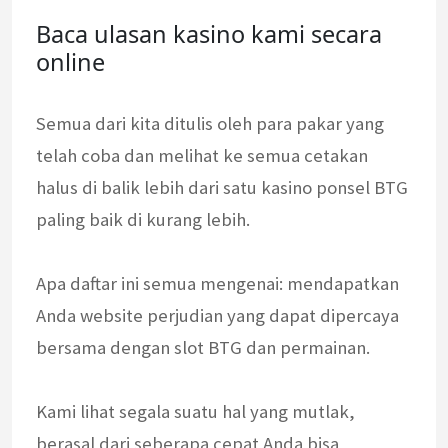
Baca ulasan kasino kami secara
online
Semua dari kita ditulis oleh para pakar yang
telah coba dan melihat ke semua cetakan
halus di balik lebih dari satu kasino ponsel BTG
paling baik di kurang lebih.
Apa daftar ini semua mengenai: mendapatkan
Anda website perjudian yang dapat dipercaya
bersama dengan slot BTG dan permainan.
Kami lihat segala suatu hal yang mutlak,
berasal dari seberapa cepat Anda bisa