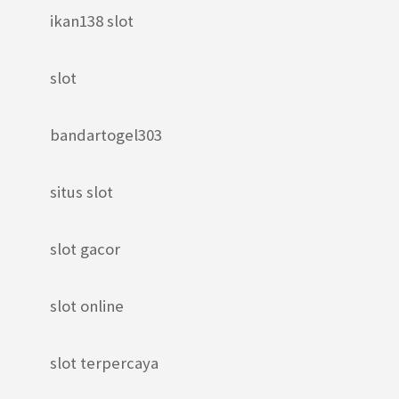
ikan138 slot
slot
bandartogel303
situs slot
slot gacor
slot online
slot terpercaya