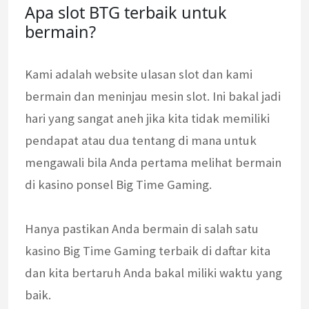
Apa slot BTG terbaik untuk
bermain?
Kami adalah website ulasan slot dan kami
bermain dan meninjau mesin slot. Ini bakal jadi
hari yang sangat aneh jika kita tidak memiliki
pendapat atau dua tentang di mana untuk
mengawali bila Anda pertama melihat bermain
di kasino ponsel Big Time Gaming.
Hanya pastikan Anda bermain di salah satu
kasino Big Time Gaming terbaik di daftar kita
dan kita bertaruh Anda bakal miliki waktu yang
baik.