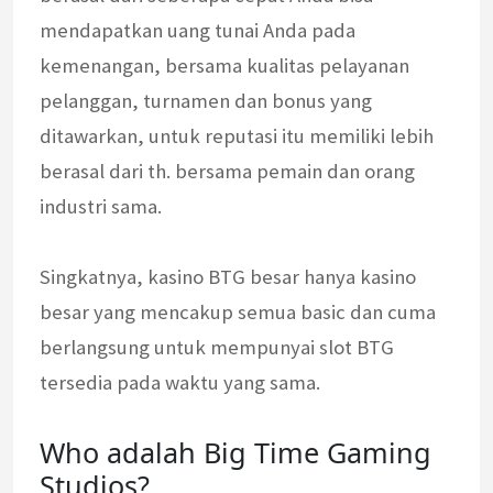
mendapatkan uang tunai Anda pada
kemenangan, bersama kualitas pelayanan
pelanggan, turnamen dan bonus yang
ditawarkan, untuk reputasi itu memiliki lebih
berasal dari th. bersama pemain dan orang
industri sama.
Singkatnya, kasino BTG besar hanya kasino
besar yang mencakup semua basic dan cuma
berlangsung untuk mempunyai slot BTG
tersedia pada waktu yang sama.
Who adalah Big Time Gaming
Studios?