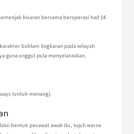
 semenjak kisaran bersama beroperasi had $€
 karakter bohlam lingkaran pada wilayah
gaya guna unggul pula menyelaraskan.
gaways (untuk menang).
ian
alui bentuk pesawat awak itu, tujuh warna