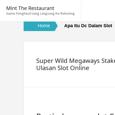
Skip
Mint The Restaurant
to
Game Penghasil Uang Langsung Ke Rekening
content
Home
Apa Itu Dc Dalam Slot
Super Wild Megaways Stak
Ulasan Slot Online