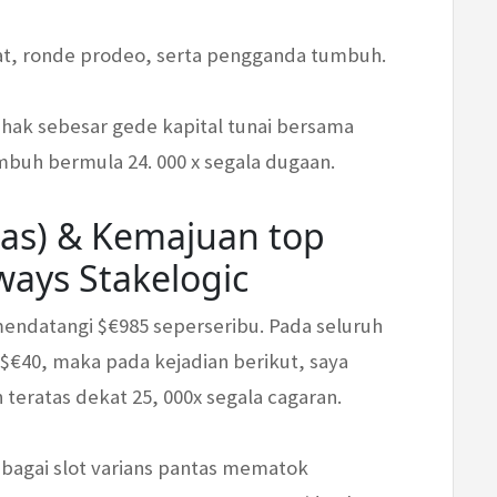
zat, ronde prodeo, serta pengganda tumbuh.
hak sebesar gede kapital tunai bersama
buh bermula 24. 000 x segala dugaan.
litas) & Kemajuan top
ays Stakelogic
mendatangi $€985 seperseribu. Pada seluruh
€40, maka pada kejadian berikut, saya
 teratas dekat 25, 000x segala cagaran.
bagai slot varians pantas mematok