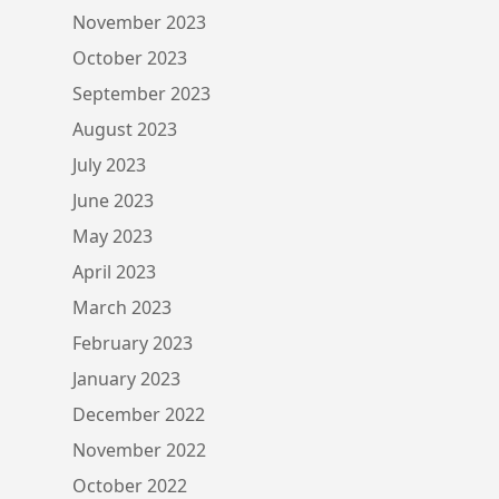
November 2023
October 2023
September 2023
August 2023
July 2023
June 2023
May 2023
April 2023
March 2023
February 2023
January 2023
December 2022
November 2022
October 2022