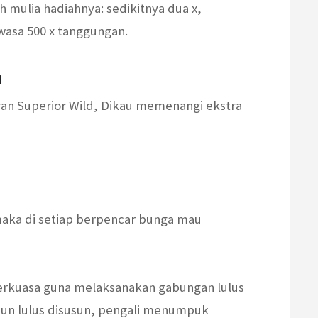
mulia hadiahnya: sedikitnya dua x,
asa 500 x tanggungan.
a
ran Superior Wild, Dikau memenangi ekstra
aka di setiap berpencar bunga mau
erkuasa guna melaksanakan gabungan lulus
 nun lulus disusun, pengali menumpuk