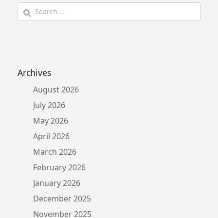
Search
for:
Archives
August 2026
July 2026
May 2026
April 2026
March 2026
February 2026
January 2026
December 2025
November 2025