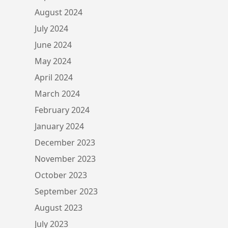
August 2024
July 2024
June 2024
May 2024
April 2024
March 2024
February 2024
January 2024
December 2023
November 2023
October 2023
September 2023
August 2023
July 2023