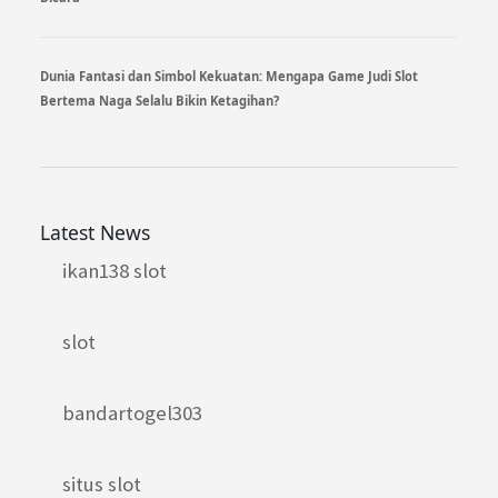
Dunia Fantasi dan Simbol Kekuatan: Mengapa Game Judi Slot
Bertema Naga Selalu Bikin Ketagihan?
Latest News
ikan138 slot
slot
bandartogel303
situs slot