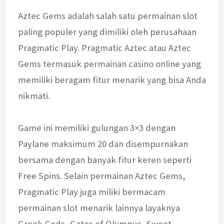
Aztec Gems adalah salah satu permainan slot
paling populer yang dimiliki oleh perusahaan
Pragmatic Play. Pragmatic Aztec atau Aztec
Gems termasuk permainan casino online yang
memiliki beragam fitur menarik yang bisa Anda
nikmati.
Game ini memiliki gulungan 3×3 dengan
Paylane maksimum 20 dan disempurnakan
bersama dengan banyak fitur keren seperti
Free Spins. Selain permainan Aztec Gems,
Pragmatic Play juga miliki bermacam
permainan slot menarik lainnya layaknya
Greek Gods, Gates of Olympus, Sweet