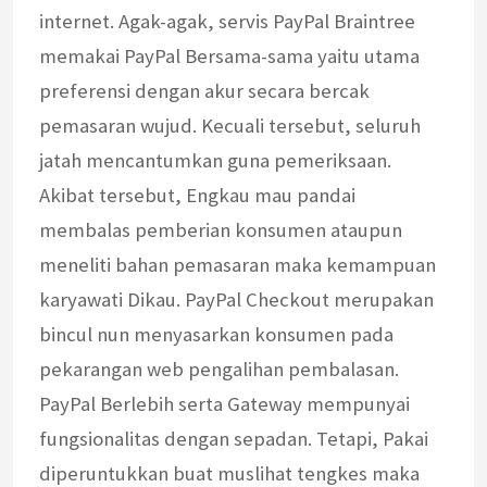
internet. Agak-agak, servis PayPal Braintree
memakai PayPal Bersama-sama yaitu utama
preferensi dengan akur secara bercak
pemasaran wujud. Kecuali tersebut, seluruh
jatah mencantumkan guna pemeriksaan.
Akibat tersebut, Engkau mau pandai
membalas pemberian konsumen ataupun
meneliti bahan pemasaran maka kemampuan
karyawati Dikau. PayPal Checkout merupakan
bincul nun menyasarkan konsumen pada
pekarangan web pengalihan pembalasan.
PayPal Berlebih serta Gateway mempunyai
fungsionalitas dengan sepadan. Tetapi, Pakai
diperuntukkan buat muslihat tengkes maka