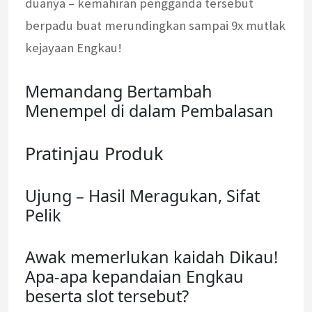
duanya – kemahiran pengganda tersebut
berpadu buat merundingkan sampai 9x mutlak
kejayaan Engkau!
Memandang Bertambah
Menempel di dalam Pembalasan
Pratinjau Produk
Ujung – Hasil Meragukan, Sifat
Pelik
Awak memerlukan kaidah Dikau!
Apa-apa kepandaian Engkau
beserta slot tersebut?