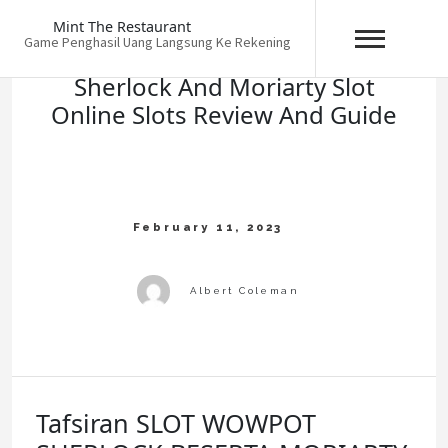
Skip
Mint The Restaurant
to
Game Penghasil Uang Langsung Ke Rekening
content
Sherlock And Moriarty Slot
Online Slots Review And Guide
Tafsiran SLOT WOWPOT