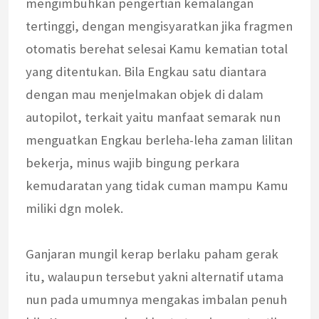
mengimbuhkan pengertian kemalangan
tertinggi, dengan mengisyaratkan jika fragmen
otomatis berehat selesai Kamu kematian total
yang ditentukan. Bila Engkau satu diantara
dengan mau menjelmakan objek di dalam
autopilot, terkait yaitu manfaat semarak nun
menguatkan Engkau berleha-leha zaman lilitan
bekerja, minus wajib bingung perkara
kemudaratan yang tidak cuman mampu Kamu
miliki dgn molek.
Ganjaran mungil kerap berlaku paham gerak
itu, walaupun tersebut yakni alternatif utama
nun pada umumnya mengakas imbalan penuh