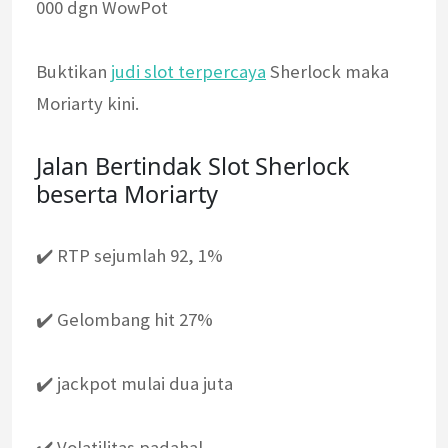
000 dgn WowPot
Buktikan
judi slot terpercaya
Sherlock maka
Moriarty kini.
Jalan Bertindak Slot Sherlock
beserta Moriarty
✔️ RTP sejumlah 92, 1%
✔️ Gelombang hit 27%
✔️ jackpot mulai dua juta
✔️ Volatilitas padahal