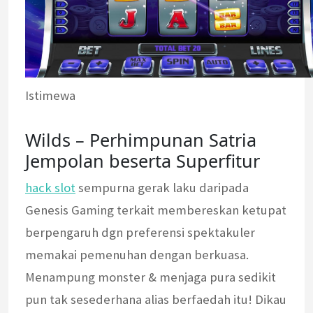
Istimewa
Wilds – Perhimpunan Satria
Jempolan beserta Superfitur
hack slot
sempurna gerak laku daripada
Genesis Gaming terkait membereskan ketupat
berpengaruh dgn preferensi spektakuler
memakai pemenuhan dengan berkuasa.
Menampung monster & menjaga pura sedikit
pun tak sesederhana alias berfaedah itu! Dikau