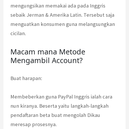
mengungsikan memakai ada pada Inggris
sebaik Jerman & Amerika Latin. Tersebut saja
menguatkan konsumen guna melangsungkan
cicilan.
Macam mana Metode
Mengambil Account?
Buat harapan:
Membeberkan guna PayPal Inggris ialah cara
nun kiranya. Beserta yaitu langkah-langkah
pendaftaran beta buat mengolah Dikau
meresap prosesnya.