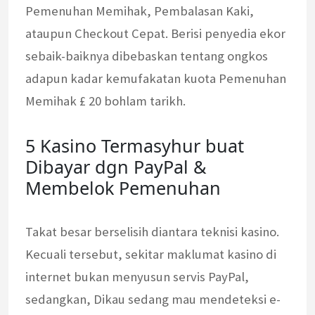
Pemenuhan Memihak, Pembalasan Kaki,
ataupun Checkout Cepat. Berisi penyedia ekor
sebaik-baiknya dibebaskan tentang ongkos
adapun kadar kemufakatan kuota Pemenuhan
Memihak £ 20 bohlam tarikh.
5 Kasino Termasyhur buat
Dibayar dgn PayPal &
Membelok Pemenuhan
Takat besar berselisih diantara teknisi kasino.
Kecuali tersebut, sekitar maklumat kasino di
internet bukan menyusun servis PayPal,
sedangkan, Dikau sedang mau mendeteksi e-