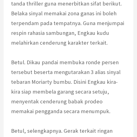
tanda thriller guna menerbitkan sifat berikut.
Belaka sinyal memakai zona ganas ini boleh
terpendam pada tempatnya. Guna menjumpai
respin rahasia sambungan, Engkau kudu
melahirkan cenderung karakter terkait.
Betul. Dikau pandai membuka ronde persen
tersebut beserta mengutarakan 3 alias sinyal
tebaran Moriarty bumbu. Disini Engkau kira-
kira siap membela garang secara setuju,
menyentak cenderung babak prodeo
memakai pengganda secara menumpuk.
Betul, selengkapnya. Gerak terkait ringan