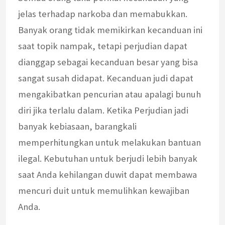
jelas terhadap narkoba dan memabukkan.
Banyak orang tidak memikirkan kecanduan ini
saat topik nampak, tetapi perjudian dapat
dianggap sebagai kecanduan besar yang bisa
sangat susah didapat. Kecanduan judi dapat
mengakibatkan pencurian atau apalagi bunuh
diri jika terlalu dalam. Ketika Perjudian jadi
banyak kebiasaan, barangkali
memperhitungkan untuk melakukan bantuan
ilegal. Kebutuhan untuk berjudi lebih banyak
saat Anda kehilangan duwit dapat membawa
mencuri duit untuk memulihkan kewajiban
Anda.