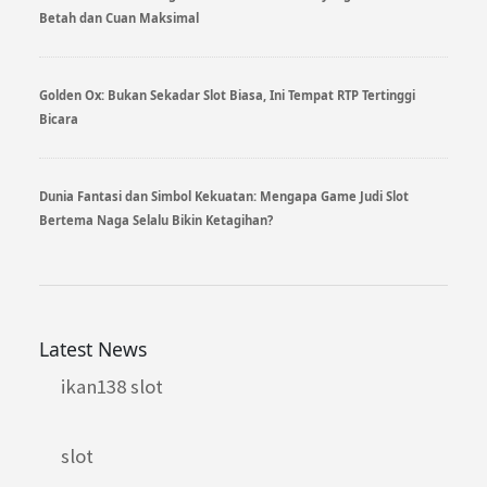
Betah dan Cuan Maksimal
Golden Ox: Bukan Sekadar Slot Biasa, Ini Tempat RTP Tertinggi
Bicara
Dunia Fantasi dan Simbol Kekuatan: Mengapa Game Judi Slot
Bertema Naga Selalu Bikin Ketagihan?
Latest News
ikan138 slot
slot