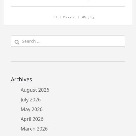
Slot Gacor
383
Search
for:
Archives
August 2026
July 2026
May 2026
April 2026
March 2026