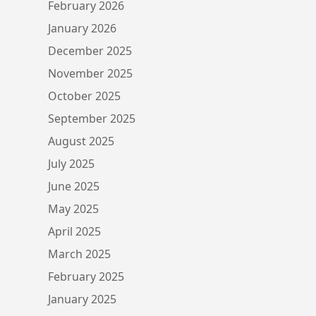
February 2026
January 2026
December 2025
November 2025
October 2025
September 2025
August 2025
July 2025
June 2025
May 2025
April 2025
March 2025
February 2025
January 2025