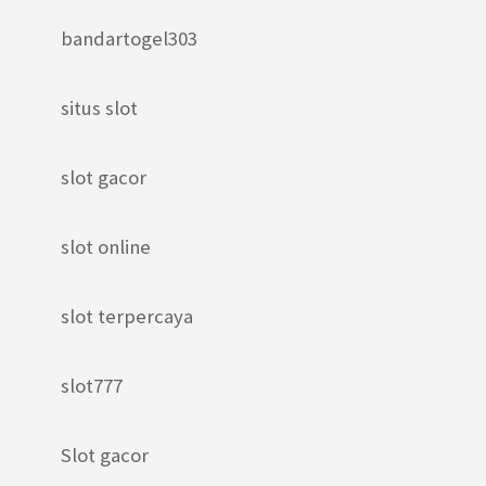
bandartogel303
situs slot
slot gacor
slot online
slot terpercaya
slot777
Slot gacor