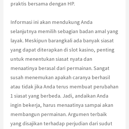
praktis bersama dengan HP.
Informasi ini akan mendukung Anda
selanjutnya memilih sebagian badan amal yang
layak. Meskipun barangkali ada banyak siasat
yang dapat diterapkan di slot kasino, penting
untuk menentukan siasat nyata dan
menaatinya berasal dari permainan. Sangat
susah menemukan apakah caranya berhasil
atau tidak jika Anda terus membuat perubahan
1 siasat yang berbeda. Jadi, andaikan Anda
ingin bekerja, harus menaatinya sampai akan
membangun permainan. Argumen terbaik
yang disajikan terhadap perjudian dari sudut