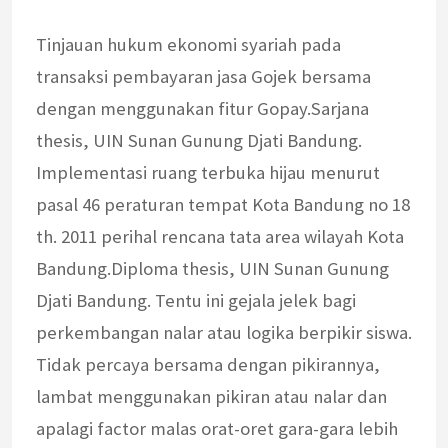
Tinjauan hukum ekonomi syariah pada
transaksi pembayaran jasa Gojek bersama
dengan menggunakan fitur Gopay.Sarjana
thesis, UIN Sunan Gunung Djati Bandung.
Implementasi ruang terbuka hijau menurut
pasal 46 peraturan tempat Kota Bandung no 18
th. 2011 perihal rencana tata area wilayah Kota
Bandung.Diploma thesis, UIN Sunan Gunung
Djati Bandung. Tentu ini gejala jelek bagi
perkembangan nalar atau logika berpikir siswa.
Tidak percaya bersama dengan pikirannya,
lambat menggunakan pikiran atau nalar dan
apalagi factor malas orat-oret gara-gara lebih