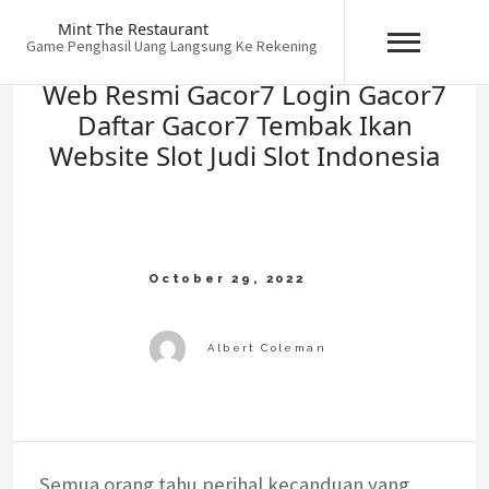
Skip
Mint The Restaurant
to
Game Penghasil Uang Langsung Ke Rekening
content
Web Resmi Gacor7 Login Gacor7
Daftar Gacor7 Tembak Ikan
Website Slot Judi Slot Indonesia
Semua orang tahu perihal kecanduan yang